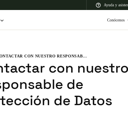
Ayuda y asiste
Conócenos
CONTACTAR CON NUESTRO RESPONSABLE DE PROTECCIÓN DE DATOS
 Latin America
Africa, Middle East, and India
Asia Pacific
tactar con nuestr
sponsable de
tección de Datos
Colombia
Español