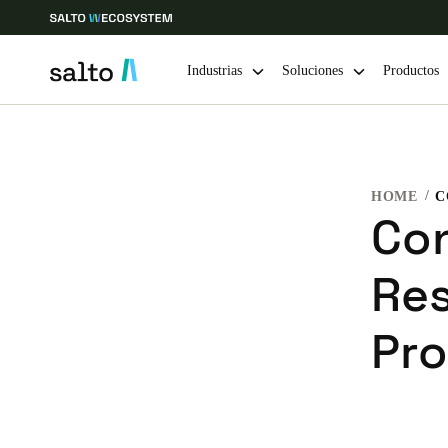
Industrias
Soluciones
Productos
Elija su ubicación y configuración de idioma
HOME
Europe
North America
Caribbean -
Global
Con
Re
Colombia
|
Español
Pro
Mexico
Español
Guardar la nueva selección como predeterminada