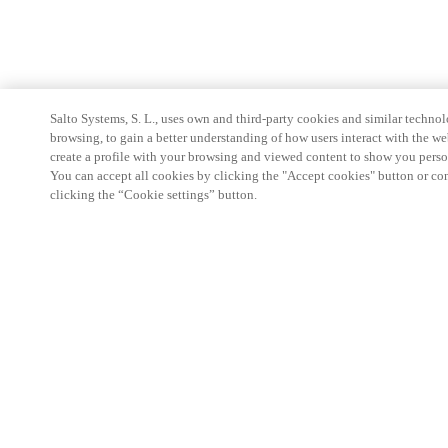
Salto Systems, S. L., uses own and third-party cookies and similar technolo
browsing, to gain a better understanding of how users interact with the we
create a profile with your browsing and viewed content to show you perso
You can accept all cookies by clicking the "Accept cookies" button or conf
clicking the “Cookie settings” button.
Partner Area
Legal
Seguridad