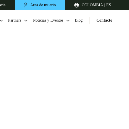
ncia
Área de usuario
COLOMBIA | ES
Partners
Noticias y Eventos
Blog
Contacto
o
Chile
Español