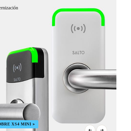
ernización
BRE XS4 MINI