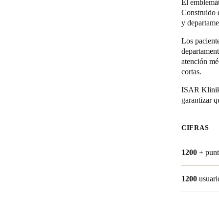
El emblemáti
Construido 
y departame
Los paciente
departamento
atención méd
cortas.
ISAR Klinik
garantizar q
CIFRAS
1200
+ punt
1200
usuari