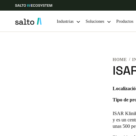
Industrias
Soluciones
Productos
Elija su ubicación y configuración de idioma
HOME
I
Europe
North America
Caribbean -
Global
ISA
Colombia
|
Español
Localizació
Tipo de pr
Mexico
Español
ISAR Klinik
y es un cent
unas 500 pe
Guardar la nueva selección como predeterminada