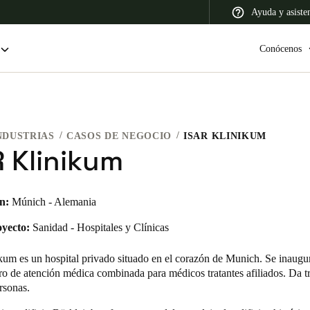
Ayuda y asiste
Conócenos
NDUSTRIAS
CASOS DE NEGOCIO
ISAR KLINIKUM
 Latin America
Africa, Middle East, and India
Asia Pacific
R Klinikum
n:
Múnich - Alemania
oyecto:
Sanidad - Hospitales y Clínicas
Colombia
Español
um es un hospital privado situado en el corazón de Munich. Se inaugu
ro de atención médica combinada para médicos tratantes afiliados. Da t
rsonas.