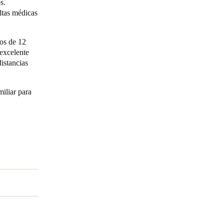
s.
ltas médicas
dos de 12
 excelente
istancias
iliar para