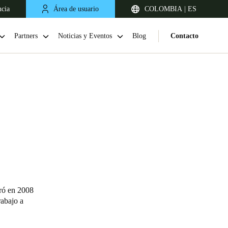
ncia
Área de usuario
COLOMBIA | ES
Partners
Noticias y Eventos
Blog
Contacto
Chile
Español
ró en 2008
rabajo a