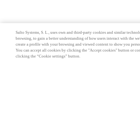
Salto Systems, S. L., uses own and third-party cookies and similar technolo
browsing, to gain a better understanding of how users interact with the we
create a profile with your browsing and viewed content to show you perso
You can accept all cookies by clicking the "Accept cookies" button or conf
clicking the “Cookie settings” button.
Partner Area
Legal
Seguridad
Trabaje con nosotros
Canales Éticos