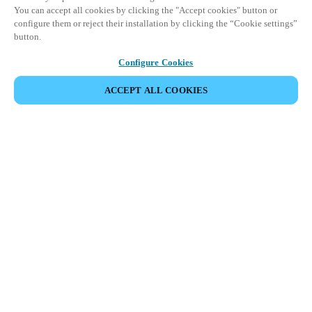
You can accept all cookies by clicking the "Accept cookies" button or
configure them or reject their installation by clicking the “Cookie settings”
button.
Configure Cookies
ACCEPT ALL COOKIES
Partner Area
Legal
Seguridad
Trabaje con nosotros
Canales Éticos
Cambiar País/ Idioma:
COLOMBIA
|
ES