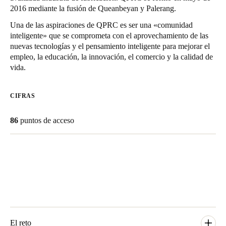
2016 mediante la fusión de Queanbeyan y Palerang.
Chile
Español
Una de las aspiraciones de QPRC es ser una «comunidad
inteligente» que se comprometa con el aprovechamiento de las
nuevas tecnologías y el pensamiento inteligente para mejorar el
empleo, la educación, la innovación, el comercio y la calidad de
Guardar la nueva selección como predeterminada
vida.
CIFRAS
86
puntos de acceso
El reto