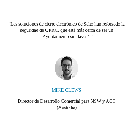
también permite que las tarjetas de los usuarios se actualicen
directamente en la puerta cuando se presentan en la cerradura, lo
que resulta increíblemente cómodo tanto para los
administradores como para los usuarios.
Las soluciones de cierre electrónico de Salto han reforzado la
seguridad de QPRC, que está más cerca de ser un
"A veces, los edificios públicos se encuentran en ubicaciones
"Ayuntamiento sin llaves".
complejas, por lo que es fantástico poder elegir qué puertas
deben funcionar como puntos de actualización", dijo
Trubuhovich. "También es gratificante saber que los sistemas
inalámbricos que funcionan con pilas, como los de Salto,
consumen menos energía que el control de accesos por cables
tradicional, lo que los convierte en una solución más ecológica".
La capacidad de utilizar un conjunto de herramientas de gestión
común para administrar soluciones como Inner Range Integriti
MIKE CLEWS
Professional facilita la tarea de administrar los puntos de acceso
cableados, las cerraduras inalámbricas conectadas a internet y las
Director de Desarrollo Comercial para NSW y ACT
cerraduras inalámbricas sin conexión de Salto.
(Australia)