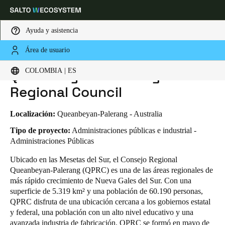
Ayuda y asistencia
Área de usuario
HOME
INDUSTRIAS
CASOS DE NEGOCIO
QUEANBEYAN-PALERANG REGIONAL COUNCIL
Elija su ubicación y configuración de idioma
Queanbeyan-Palerang
COLOMBIA | ES
Regional Council
Europe
North America
Caribbean - Lati
Global
Localización:
Queanbeyan-Palerang - Australia
Colombia
|
Español
Tipo de proyecto:
Administraciones públicas e industrial -
Administraciones Públicas
Ubicado en las Mesetas del Sur, el Consejo Regional
Mexico
Queanbeyan-Palerang (QPRC) es una de las áreas regionales de
Español
más rápido crecimiento de Nueva Gales del Sur. Con una
superficie de 5.319 km² y una población de 60.190 personas,
Colombia
QPRC disfruta de una ubicación cercana a los gobiernos estatal
Español
y federal, una población con un alto nivel educativo y una
avanzada industria de fabricación. QPRC se formó en mayo de