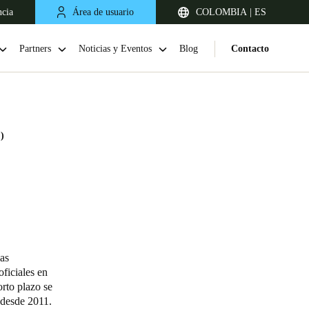
ncia
Área de usuario
COLOMBIA | ES
Partners
Noticias y Eventos
Blog
Contacto
)
Chile
Español
las
ficiales en
orto plazo se
 desde 2011.