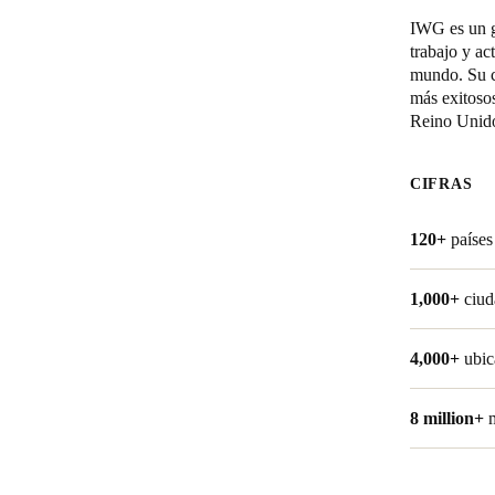
IWG es un gr
trabajo y ac
mundo. Su ca
más exitosos
Reino Unido
CIFRAS
120+
países
1,000+
ciud
4,000+
ubic
8 million+