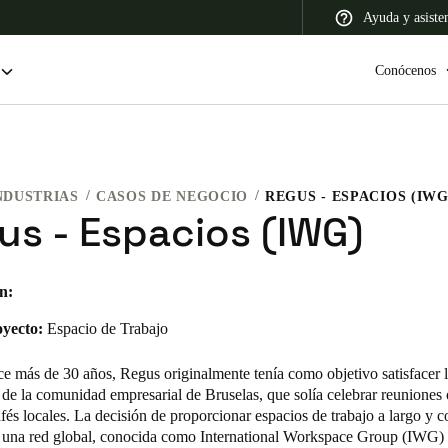
Ayuda y asiste
Conócenos
NDUSTRIAS
CASOS DE NEGOCIO
REGUS - ESPACIOS (IWG
 Latin America
Africa, Middle East, and India
Asia Pacific
us - Espacios (IWG)
n:
oyecto:
Espacio de Trabajo
Colombia
Español
e más de 30 años, Regus originalmente tenía como objetivo satisfacer 
de la comunidad empresarial de Bruselas, que solía celebrar reuniones o
és locales. La decisión de proporcionar espacios de trabajo a largo y c
n una red global, conocida como International Workspace Group (IWG)