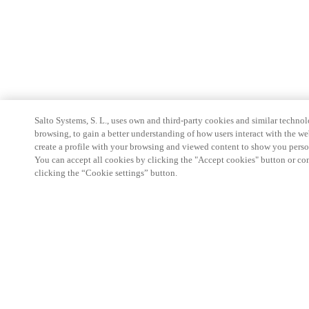
Salto Systems, S. L., uses own and third-party cookies and similar technolo
browsing, to gain a better understanding of how users interact with the we
create a profile with your browsing and viewed content to show you perso
You can accept all cookies by clicking the "Accept cookies" button or conf
clicking the “Cookie settings” button.
Partner Area
Legal
Seguridad