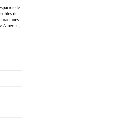
espacios de
exibles del
rporaciones
s: América,