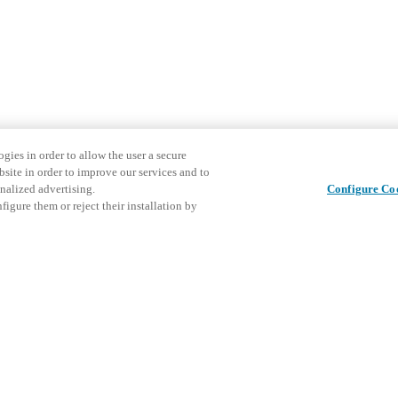
gies in order to allow the user a secure
bsite in order to improve our services and to
nalized advertising.
Configure Co
igure them or reject their installation by