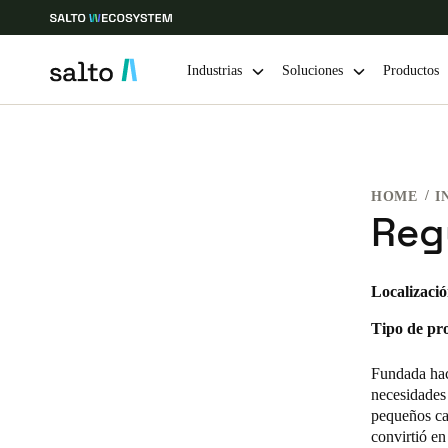
Industrias
Soluciones
Productos
Elija su ubicación y configuración de idioma
HOME
I
Europe
North America
Caribbean -
Global
Reg
Colombia
|
Español
Localizació
Tipo de pr
Mexico
Español
Fundada hac
necesidades 
pequeños caf
convirtió e
Guardar la nueva selección como predeterminada