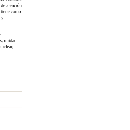
 de atención
e tiene como
 y
e
as, unidad
nuclear,