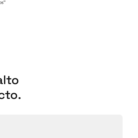
os
alto
cto.