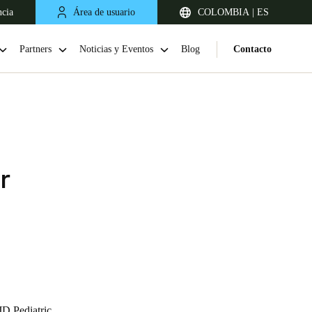
ncia
Área de usuario
COLOMBIA | ES
Partners
Noticias y Eventos
Blog
Contacto
r
Chile
Español
JD Pediatric