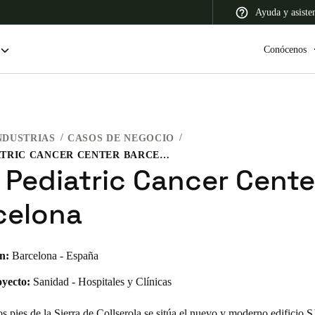
Ayuda y asiste
Conócenos
NDUSTRIAS
CASOS DE NEGOCIO
 Latin America
Africa, Middle East, and India
Asia Pacific
SJD PEDIATRIC CANCER CENTER BARCELONA
 Pediatric Cancer Cente
celona
Colombia
n:
Barcelona - España
Español
oyecto:
Sanidad - Hospitales y Clínicas
s pies de la Sierra de Collserola se sitúa el nuevo y moderno edificio S