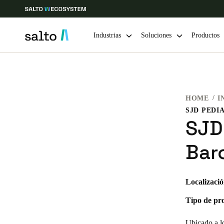
Industrias
Soluciones
Productos
Elija su ubicación y configuración de idioma
HOME
I
Europe
North America
Caribbean -
Global
SJD
Colombia
|
Español
Bar
Mexico
Localizació
Español
Tipo de pr
Guardar la nueva selección como predeterminada
Ubicado a lo