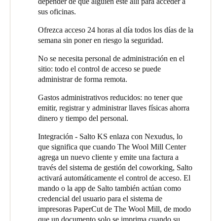
depender de que alguien esté allí para acceder a
haber servidores físicos en The Wool Mill, tenía que gestionarse
casi imposible, por no hablar de lo caro que resultaba". John se
sus oficinas.
a través de la nube.
mostró encantado con la forma en que JTW Security gestionó
todo el proceso de instalación sin problemas y sin ninguna
Ofrezca acceso 24 horas al día todos los días de la
complicación.
semana sin poner en riesgo la seguridad.
Para John, la decisión de implantar Salto KS fue buena:
No se necesita personal de administración en el
"Nuestro principal inquilino, SalaryMasters, dice que a su
sitio: todo el control de acceso se puede
personal le encanta lo fácil que resulta utilizar el móvil para abrir
administrar de forma remota.
las puertas".
Gastos administrativos reducidos: no tener que
emitir, registrar y administrar llaves físicas ahorra
dinero y tiempo del personal.
Integración - Salto KS enlaza con
Nexudus
, lo
que significa que cuando The Wool Mill Center
agrega un nuevo cliente y emite una factura a
través del sistema de gestión del coworking, Salto
activará automáticamente el control de acceso. El
mando o la app de Salto también actúan como
credencial del usuario para el sistema de
impresoras PaperCut de The Wool Mill, de modo
que un documento solo se imprima cuando su