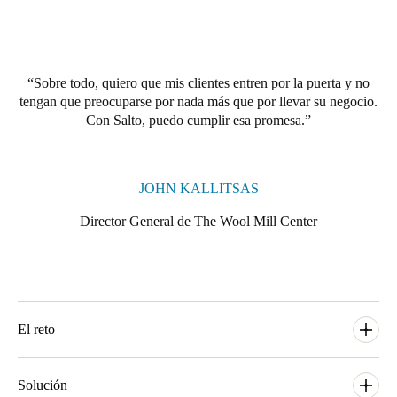
Sobre todo, quiero que mis clientes entren por la puerta y no
tengan que preocuparse por nada más que por llevar su negocio.
Con Salto, puedo cumplir esa promesa.
JOHN KALLITSAS
Director General de The Wool Mill Center
El reto
"Cuando decidimos reconvertir este maravilloso edificio en un
espacio de coworking", dice John, "sabíamos que teníamos que
Solución