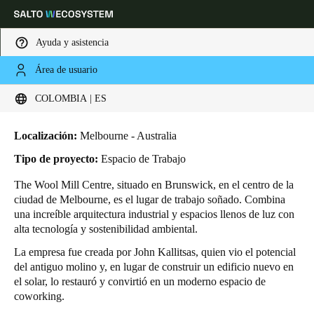
Ayuda y asistencia
Área de usuario
HOME
INDUSTRIAS
CASOS DE NEGOCIO
THE WOOL MILL CENTRE
Elija su ubicación y configuración de idioma
The Wool Mill Centre
COLOMBIA | ES
Europe
North America
Caribbean - Lati
Global
Localización:
Melbourne - Australia
Tipo de proyecto:
Espacio de Trabajo
Colombia
|
Español
The Wool Mill Centre
, situado en Brunswick, en el centro de la
ciudad de Melbourne, es el lugar de trabajo soñado. Combina
una increíble arquitectura industrial y espacios llenos de luz con
Mexico
alta tecnología y sostenibilidad ambiental.
Español
La empresa fue creada por John Kallitsas, quien vio el potencial
del antiguo molino y, en lugar de construir un edificio nuevo en
Colombia
el solar, lo restauró y convirtió en un moderno espacio de
Español
coworking.