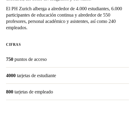
Chile
El PH Zurich alberga a alrededor de 4.000 estudiantes, 6.000
Español
participantes de educación continua y alrededor de 550
profesores, personal académico y asistentes, así como 240
empleados.
Guardar la nueva selección como predeterminada
CIFRAS
750
puntos de acceso
4000
tarjetas de estudiante
800
tarjetas de empleado