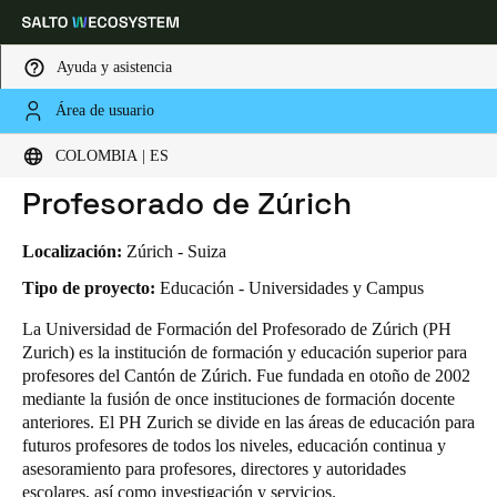
Ayuda y asistencia
Área de usuario
HOME
INDUSTRIAS
CASOS DE NEGOCIO
UNIVERSIDAD DE FORMACIÓN DEL PROFESORADO DE ZÚRICH
Elija su ubicación y configuración de idioma
Universidad de Formación del
COLOMBIA | ES
Profesorado de Zúrich
Europe
North America
Caribbean - Lati
Global
Localización:
Zúrich - Suiza
Colombia
|
Español
Tipo de proyecto:
Educación - Universidades y Campus
La Universidad de Formación del Profesorado de Zúrich (PH
Zurich) es la institución de formación y educación superior para
Mexico
profesores del Cantón de Zúrich. Fue fundada en otoño de 2002
Español
mediante la fusión de once instituciones de formación docente
anteriores. El PH Zurich se divide en las áreas de educación para
Colombia
futuros profesores de todos los niveles, educación continua y
Español
asesoramiento para profesores, directores y autoridades
escolares, así como investigación y servicios.