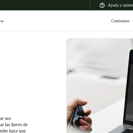
Ayuda y asiste
Conócenos
 Latin America
Africa, Middle East, and India
Asia Pacific
Colombia
Español
ue sea
r las llaves de
 nube hace que