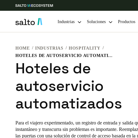
Industrias
Soluciones
Productos
Elija su ubicación y configuración de idioma
HOME
INDUSTRIAS
HOSPITALITY
HOTELES DE AUTOSERVICIO AUTOMATIZADOS
Hoteles de
Europe
North America
Caribbean -
Global
autoservicio
Colombia
|
Español
automatizados
Mexico
Español
Para el viajero experimentado, un registro de entrada y salida q
instantáneo y transcurra sin problemas es importante. Reemplaza
Guardar la nueva selección como predeterminada
las puertas con una solución de control de acceso basada en la