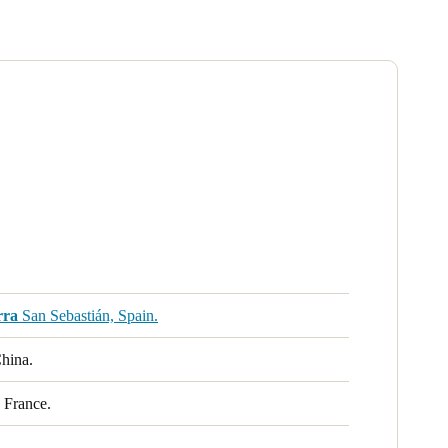
rra
San Sebastián, Spain.
hina.
 France.