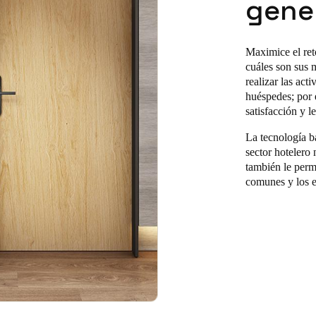
gener
Maximice el ret
cuáles son sus
realizar las act
huéspedes; por 
satisfacción y l
La tecnología b
sector hotelero
también le permi
comunes y los e