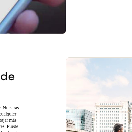
sde
r. Nuestras
cualquier
bajar más
aves. Puede