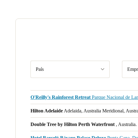
País
Empr
O'Reilly's Rainforest Retreat
Parque Nacional de Lam
Hilton Adelaide
Adelaida, Australia Meridional, Austra
Double Tree by Hilton Perth Waterfront
, Australia.
Hotel Barceló Bávaro Palace Deluxe
Punta Cana, Do