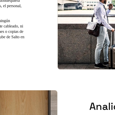
 dondequiera
, el personal,
 ningún
te cableado, ni
nes o copias de
nube de Salto en
Anali