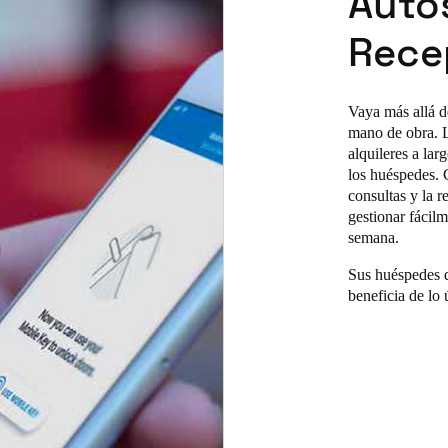
Autos
Recep
Vaya más allá d
mano de obra. L
alquileres a lar
los huéspedes. C
consultas y la r
gestionar fácilm
semana.
Sus huéspedes di
beneficia de lo 