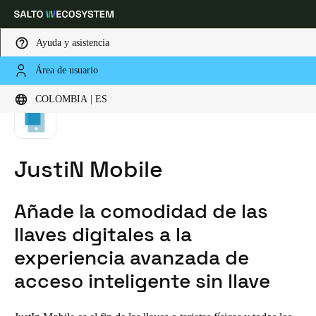
Ayuda y asistencia
Área de usuario
HOME
TECNOLOGIAS
JUSTIN MOBILE
Elija su ubicación y configuración de idioma
COLOMBIA | ES
Europe
North America
Caribbean - Lati
Global
JustiN Mobile
Colombia
|
Español
Añade la comodidad de las
Mexico
llaves digitales a la
Español
experiencia avanzada de
acceso inteligente sin llave
Colombia
Español