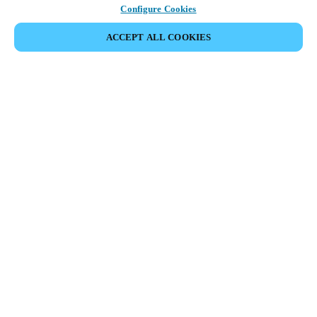
Configure Cookies
ACCEPT ALL COOKIES
Partner Area
Legal
Seguridad
Trabaje con nosotros
Canales Éticos
Cambiar País/ Idioma:
COLOMBIA
|
ES