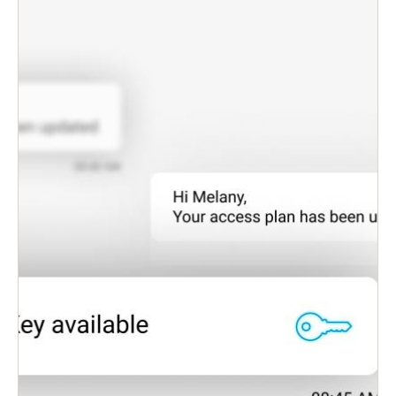
benefician aún más de una mayor efectividad y
costos reducidos.
Elimine las llaves y tarjetas físicas, y reduzca los
costes de materiales y los problemas relacionados
con la pérdida de llaves.
Permite a los administradores identificar al
personal y a los invitados, asignar sus permisos de
acceso correctos y enviar claves digitales a sus
teléfonos inteligentes, todo en tiempo real.
Denegar o cancelar accesos digitales de teléfonos
inteligentes perdidos o robados al instante.
Acceda a la supervisión de registro de auditoría y
a las listas de denegación de claves perdidas en
tiempo real.
Funciona con cualquier teléfono inteligente iOS o
Android.
El control de acceso inteligente y sin contacto es