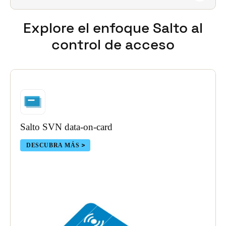
la nube de JustIN Mobile, que se utiliza
únicamente como puente temporal.
Explore el enfoque Salto
al
Totalmente compatible. El mejor soporte de
control de acceso
ingeniería y software global de su clase está
siempre disponible.
Salto SVN data-on-card
DESCUBRA MÁS