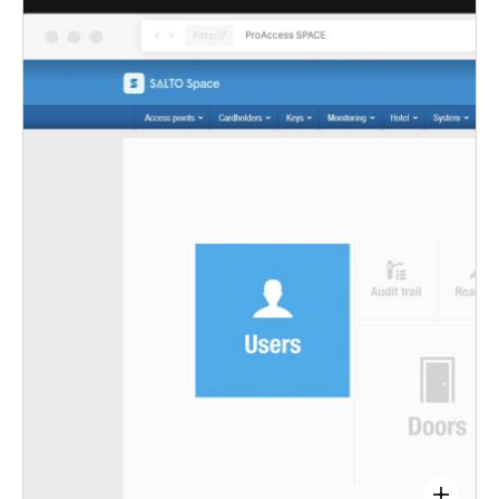
los puntos de acceso desde una plataforma única y
fácil de usar, lo que ahorra un tiempo que se
puede invertir en otro trabajo importante.
Extienda, edite o revoque de forma rápida y
remota los derechos de acceso para garantizar que
la seguridad nunca se vea en peligro.
Permita a los usuarios elegir el tipo de acceso que
prefieran: tarjeta física inteligente o a través de la
aplicación Salto JustIN Mobile o KS.
Obtenga actualizaciones sobre el estado de la
batería de las cerraduras inteligentes, realice un
seguimiento de las necesidades de mantenimiento,
realice un seguimiento de las entradas y salidas de
los usuarios, todo en tiempo real.