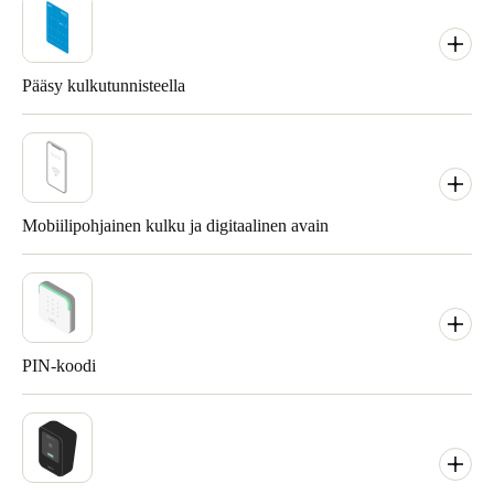
Pääsy kulkutunnisteella
Mobiilipohjainen kulku ja digitaalinen avain
PIN-koodi
Tägi on älytunniste, joka toimii fyysisenä avaimena. Tee