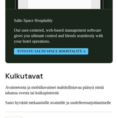
Sweden
Svenska
English
Salto Space Hospitality
Norway
Our user-centered, web-based management software
Norsk
English
gives you ultimate control and blends seamlessly with
your hotel operations.
Finland
TUTUSTU SALTO SPACE HOSPITALITY
Finnish
English
Save new selection as default
Kulkutavat
Avaimetonta ja mobiiliavaimet mahdollistavaa pääsyä mistä
tahansa ovesta tai kulkupisteestä
Sano hyvästit mekaanisille avaimille ja uudelleensarjoittamiselle