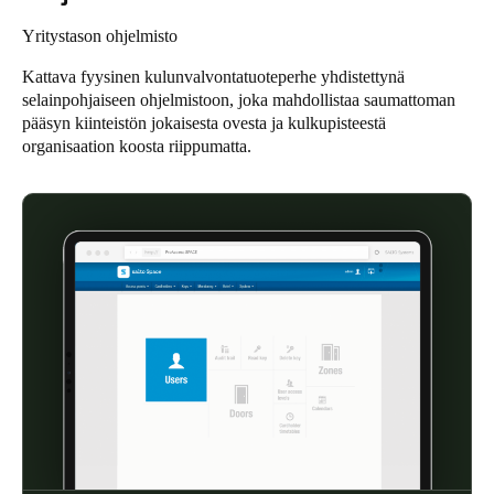
United Kingdom
Yritystason ohjelmisto
English
Kattava fyysinen kulunvalvontatuoteperhe yhdistettynä
selainpohjaiseen ohjelmistoon, joka mahdollistaa saumattoman
Ireland
pääsyn kiinteistön jokaisesta ovesta ja kulkupisteestä
English
organisaation koosta riippumatta.
France
Français
Netherlands
Nederlands
English
Belgium
Français
Nederlands
English
Spain
Español