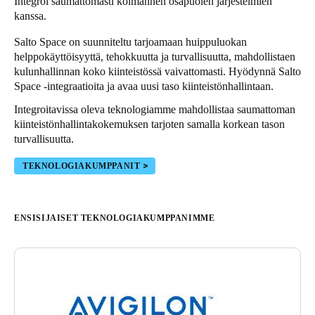
Integroi saumattomasti kolmannen osapuolen järjestelmien
kanssa.
Salto Space on suunniteltu tarjoamaan huippuluokan
helppokäyttöisyyttä, tehokkuutta ja turvallisuutta, mahdollistaen
kulunhallinnan koko kiinteistössä vaivattomasti. Hyödynnä Salto
Space -integraatioita ja avaa uusi taso kiinteistönhallintaan.
Integroitavissa oleva teknologiamme mahdollistaa saumattoman
kiinteistönhallintakokemuksen tarjoten samalla korkean tason
turvallisuutta.
TEKNOLOGIAKUMPPANIT
ENSISIJAISET TEKNOLOGIAKUMPPANIMME