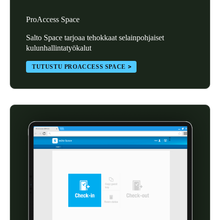
Portugal
ProAccess Space
Português
Salto Space tarjoaa tehokkaat selainpohjaiset
kulunhallintatyökalut
Italy
Italiano
TUTUSTU PROACCESS SPACE
Russia
Russian
Poland
Polski
Czech Republic
Čeština
Denmark
Danskere
English