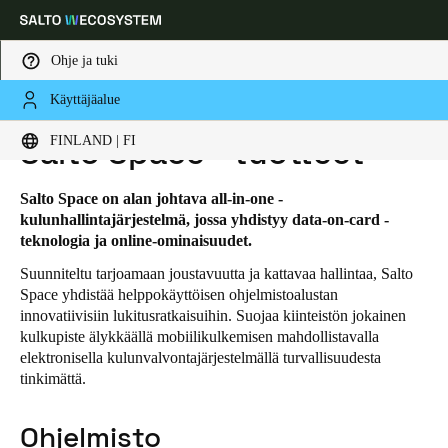
Ohje ja tuki
Käyttäjäalue
HOME
RATKAISUT
SALTO SPACE
SALTO SPACE - TUOTTEET
Choose your location and language settings
FINLAND | FI
Salto Space - tuotteet
Europe
North America
Caribbean - Lati
Global
Salto Space on alan johtava all-in-one -
kulunhallintajärjestelmä, jossa yhdistyy data-on-card -
teknologia ja online-ominaisuudet.
Finland
|
Finnish
Suunniteltu tarjoamaan joustavuutta ja kattavaa hallintaa, Salto
Space yhdistää helppokäyttöisen ohjelmistoalustan
innovatiivisiin lukitusratkaisuihin. Suojaa kiinteistön jokainen
Germany
kulkupiste älykkäällä mobiilikulkemisen mahdollistavalla
Deutsch
elektronisella kulunvalvontajärjestelmällä turvallisuudesta
tinkimättä.
Switzerland
Deutsch
Français
Italiano
Ohjelmisto