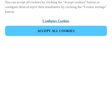
You can accept all cookies by clicking the "Accept cookies" button or
configure them or reject their installation by clicking the “Cookie settings”
button.
Configure Cookies
ACCEPT ALL COOKIES
Partner Area
Legal
Turvallisuus
Ura
Eettiset kanavat
Vaihda alue:
FINLAND
|
FI
EN