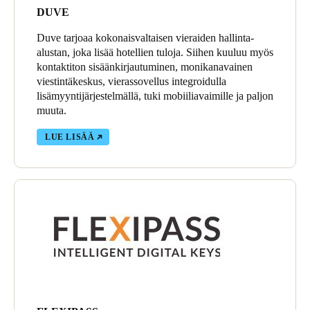
DUVE
Duve tarjoaa kokonaisvaltaisen vieraiden hallinta-
alustan, joka lisää hotellien tuloja. Siihen kuuluu myös
kontaktiton sisäänkirjautuminen, monikanavainen
viestintäkeskus, vierassovellus integroidulla
lisämyyntijärjestelmällä, tuki mobiiliavaimille ja paljon
muuta.
LUE LISÄÄ