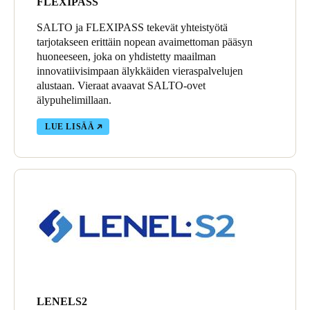
FLEXIPASS
SALTO ja FLEXIPASS tekevät yhteistyötä
tarjotakseen erittäin nopean avaimettoman pääsyn
huoneeseen, joka on yhdistetty maailman
innovatiivisimpaan älykkäiden vieraspalvelujen
alustaan. Vieraat avaavat SALTO-ovet
älypuhelimillaan.
LUE LISÄÄ
LENELS2