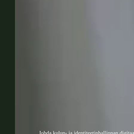
Johda kulun- ja identiteetinhallinnan digita