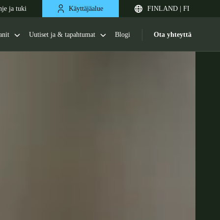
je ja tuki
Käyttäjäalue
FINLAND | FI
nit
Uutiset ja & tapahtumat
Blogi
Ota yhteyttä
United Kingdom
English
Netherlands
Nederlands
English