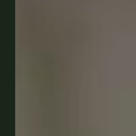
Belgium
Français
Nederlands
English
Italy
Italiano
Czech Republic
Čeština
Norway
Norsk
English
Save new selection as default