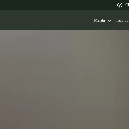
Oh
Meistä
Kumppa
 Latin America
Africa, Middle East, and India
Asia Pacific
Switzerland
Deutsch
Français
Italiano
France
Français