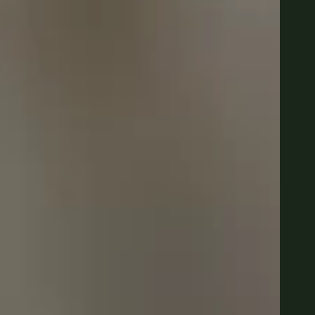
Portugal
Português
Poland
Polski
Sweden
Svenska
English