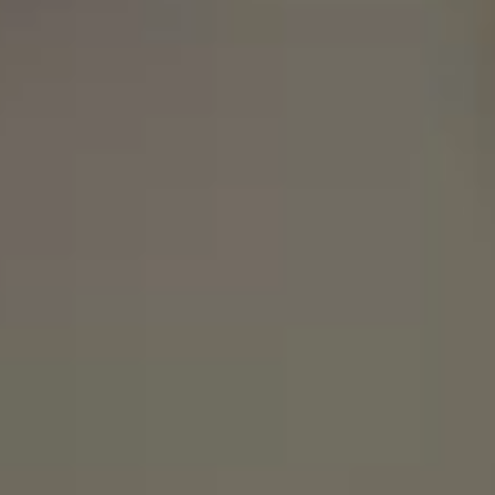
Spain
Español
Russia
Russian
Denmark
Danskere
English
Finland
Finnish
English