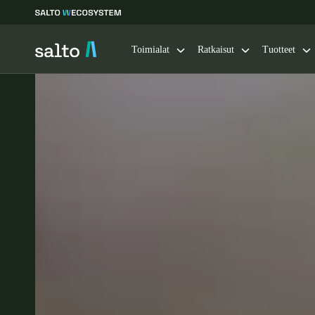
Toimialat
Ratkaisut
Tuotteet
Choose your location and language settings
Europe
North America
Caribbean -
Global
Finland
|
Finnish
Germany
Deutsch
Ireland
English