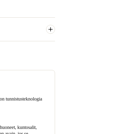
antaminen ja opiskelijoiden
llisen pääsyn ja suojan
ärjestelmän, joka ei sopinut
hdollisuudet ja totesimme,
.
ton tunnistusteknologia
a vaihtamaan
huoneet, kuntosalit,
en avain, jos se