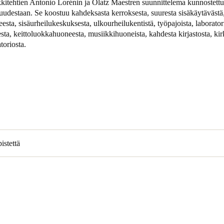
itehtien Antonio Lorénin ja Olatz Maestren suunnittelema kunnostett
vuudestaan. Se koostuu kahdeksasta kerroksesta, suuresta sisäkäytävästä
Spain
sta, sisäurheilukeskuksesta, ulkourheilukentistä, työpajoista, laboratori
ta, keittoluokkahuoneesta, musiikkihuoneista, kahdesta kirjastosta, kir
Español
toriosta.
Russia
Russian
Denmark
Danskere
English
Finland
istettä
Finnish
English