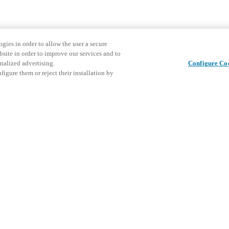
gies in order to allow the user a secure
bsite in order to improve our services and to
nalized advertising.
Configure Co
igure them or reject their installation by