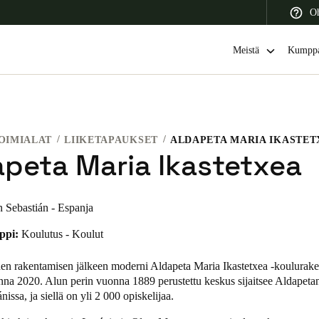
Oh
Meistä
Kumppa
OIMIALAT
LIIKETAPAUKSET
ALDAPETA MARIA IKASTET
 Latin America
Africa, Middle East, and India
Asia Pacific
apeta Maria Ikastetxea
 Sebastián - Espanja
ppi:
Koulutus - Koulut
Switzerland
Deutsch
Français
Italiano
en rakentamisen jälkeen moderni Aldapeta Maria Ikastetxea -koulurak
nna 2020. Alun perin vuonna 1889 perustettu keskus sijaitsee Aldapetan
France
nissa, ja siellä on yli 2 000 opiskelijaa.
Français