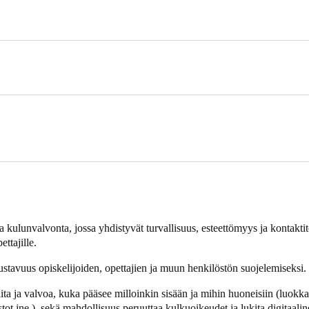
n prioriteeteista projektia toteutettaessa oli tilojen turvallisuuden par
 päättivät käyttää SALTO-teknologiaa ja -tuotteita, jotka takaavat turva
 arkkitehti ja opettaja José Eizmendi kuvailee sen eri vaiheita:
vaiheessa, joka oli monimutkainen prosessi, asensimme kulunvalvontaj
ALTOn kumppanin i-SAI:n avustuksella kaikki SALTOn järjestelmän ma
e. Joten tilasimme SALTOn suorittamaan kulunvalvonnan toisen vaiheen
ja kulunvalvonta, jossa yhdistyvät turvallisuus, esteettömyys ja kontakti
ksiin, että pyysimme i-SAI:ta tarkistamaan koko ensimmäisen vaiheen j
ettajille.
distämään kaiken yhdeksi hallintajärjestelmäksi."
oustavuus opiskelijoiden, opettajien ja muun henkilöstön suojelemiseksi.
ita ja valvoa, kuka pääsee milloinkin sisään ja mihin huoneisiin (luokka
astot jne.), sekä mahdollisuus peruuttaa kulkuoikeudet ja lukita digitaalin