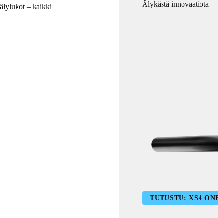
Älykästä innovaatiota
 älylukot – kaikki
TUTUSTU: XS4 ON