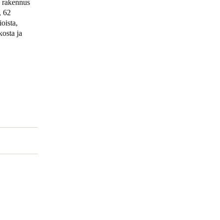
u rakennus
, 62
Portugal
oista,
kosta ja
Português
Poland
Polski
Sweden
Svenska
English