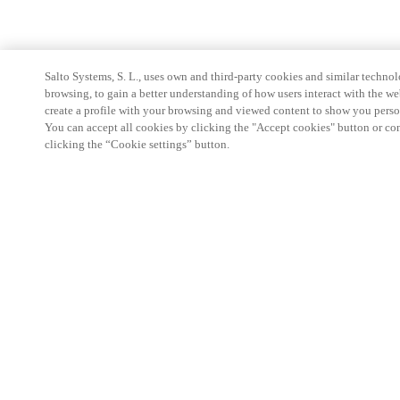
Salto Systems, S. L., uses own and third-party cookies and similar technolo
browsing, to gain a better understanding of how users interact with the we
create a profile with your browsing and viewed content to show you perso
You can accept all cookies by clicking the "Accept cookies" button or conf
clicking the “Cookie settings” button.
Partner Area
Legal
Turvallisuus
Ura
Eettiset kanavat