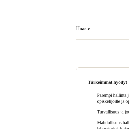
Haaste
Yksi Aldapeta Maria Ikastetxea
suojeleminen. Tästä syystä he
koulun alueella.
Rakennusprojektista vastannut
"Rakentamisen ensimmäisessä 
Tärkeimmät hyödyt
tarpeisiimme. Testasimme S
että se juuri tarvitsemaamm
Parempi hallinta 
Olimme niin tyytyväisiä tulo
opiskelijoille ja op
kulunvalvontajärjestelmän yh
Turvallisuus ja j
Mahdollisuus hall
laboratoriot, kirj