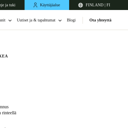
je ja tuki
Käyttäjäalue
FINLAND | FI
nit
Uutiset ja & tapahtumat
Blogi
Ota yhteyttä
XEA
United Kingdom
English
ennus
 rinteellä
Netherlands
Nederlands
English