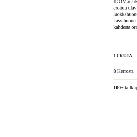
IDOM:n arkk
erottuu tila
Belgium
luokkahuonee
kasvihuonees
Français
Nederlands
English
kahdesta ora
Italy
Italiano
LUKUJA
Czech Republic
Čeština
8
Kerrosta
Norway
100+
kulkup
Norsk
English
Save new selection as default