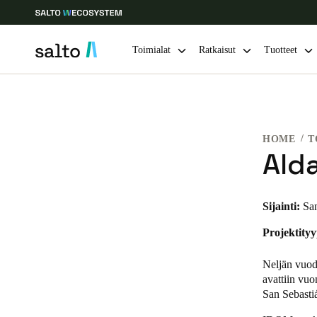
Toimialat
Ratkaisut
Tuotteet
Choose your location and language settings
HOME
T
Europe
North America
Caribbean -
Global
Ald
Finland
|
Finnish
Sijainti:
San
Projektityy
Germany
Deutsch
Neljän vuod
avattiin vuo
Ireland
San Sebastiá
English