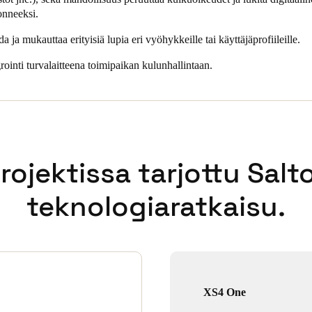
onneeksi.
 ja mukauttaa erityisiä lupia eri vyöhykkeille tai käyttäjäprofiileille.
ointi turvalaitteena toimipaikan kulunhallintaan.
rojektissa tarjottu Salt
teknologiaratkaisu.
XS4 One