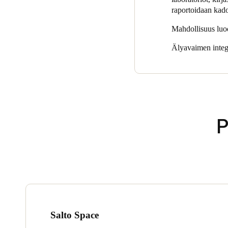
raportoidaan kad
Mahdollisuus luoda
Älyavaimen integr
P
Salto Space