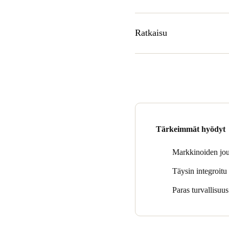
He tarvitsivat paitsi turvalli
tarjoaa täyden hallinnan sen 
Ratkaisu
integroimaan kulunvalvonnan su
Londres y de Inglaterra, ylell
Teknologia, jolla Hotel de Lo
tarvitsi elektronisia lukkoja,
valikoima on markkinoiden jo
Keskittyen näihin markkinoihin
markkinoiden pienikokoisemmas
epäilemättä yksi parhaista ho
Tärkeimmät hyödyt
Markkinoiden jous
Täysin integroitu 
Paras turvallisuu