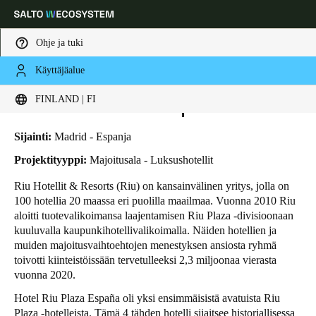
Ohje ja tuki
Käyttäjäalue
HOME
TOIMIALAT
LIIKETAPAUKSET
HOTEL RIU PLAZA ESPAÑA
Choose your location and language settings
Hotel RIU Plaza España
FINLAND | FI
Europe
North America
Caribbean - Lati
Global
Sijainti:
Madrid - Espanja
Projektityyppi:
Majoitusala - Luksushotellit
Finland
|
Finnish
Riu Hotellit & Resorts (Riu) on kansainvälinen yritys, jolla on
100 hotellia 20 maassa eri puolilla maailmaa. Vuonna 2010 Riu
aloitti tuotevalikoimansa laajentamisen Riu Plaza -divisioonaan
Germany
kuuluvalla kaupunkihotellivalikoimalla. Näiden hotellien ja
Deutsch
muiden majoitusvaihtoehtojen menestyksen ansiosta ryhmä
toivotti kiinteistöissään tervetulleeksi 2,3 miljoonaa vierasta
vuonna 2020.
Switzerland
Deutsch
Français
Italiano
Hotel Riu Plaza España oli yksi ensimmäisistä avatuista Riu
Plaza -hotelleista. Tämä 4 tähden hotelli sijaitsee historiallisessa