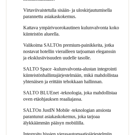
Portugal
Virtaviivaistetulla sisään- ja uloskirjautumisella
Português
parannettu asiakaskokemus.
Kattava ympärivuorokautinen kulunvalvonta koko
Italy
kiinteistön alueella.
Italiano
Valikoima SALTOn premium-painikkeita, jotka
nostavat hotellin vierailleen tarjoaman eleganssin
Russia
ja eksklusiivisuuden uudelle tasolle.
Russian
SALTO Space -kulunvalvonta-alustan integrointi
Poland
kiinteistönhallintajärjestelmään, mikä mahdollistaa
yhtenäisen ja erittäin tehokkaan hallinnan.
Polski
SALTO BLUEnet -teknologia, joka mahdollistaa
Czech Republic
oven etäohjauksen reaaliajassa.
Čeština
SALTOn JustIN Mobile -teknologian ansiosta
parantunut asiakaskokemus, joka tarjoaa
Denmark
älykkäämmän pääsyn mobiililla.
Danskere
English
Integroitu hissien vierasautomaatiojärjestelmiin