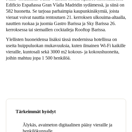
Edificio Españassa Gran Víalla Madridin sydämessä, ja siinä on
United Kingdom
582 huonetta. Se tarjoaa parhaimpia kaupunkinäkymiä, joista
English
vieraat voivat nauttia rentoutuen 21. kerroksen ulkouima-altaalla,
nauttien ruokaa ja juomia Gastro Barissa ja Sky Barissa 26.
Ireland
kerroksessa tai siemaillen cocktaileja Rooftop Barissa.
English
Ylellisten huoneidensa lisäksi tässä modernissa hotellissa on
useita huippuluokan mukavuuksia, kuten ilmainen Wi-Fi kaikille
France
vieraille, kuntosali sekä 3000 m
2
kokous- ja kokoushuoneita,
joihin mahtuu jopa 1 500 henkilöä.
Français
Netherlands
Nederlands
English
Belgium
Français
Nederlands
English
Tärkeimmät hyödyt
Spain
Español
Älykäs, avaimeton digitaalinen pääsy vieraille ja
henkilökunnalle.