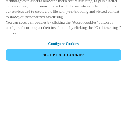
technologies in order to allow the user a secure browsing, to gain a better
understanding of how users interact with the website in order to improve
our services and to create a profile with your browsing and viewed content
to show you personalized advertising.
You can accept all cookies by clicking the "Accept cookies" button or
configure them or reject their installation by clicking the “Cookie settings”
button.
Configure Cookies
ACCEPT ALL COOKIES
Partner Area
Legal
Turvallisuus
Ura