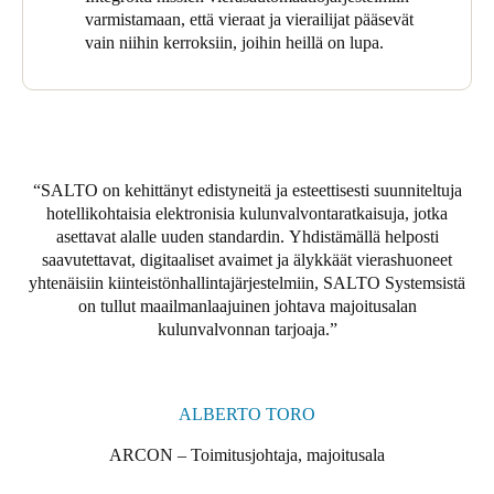
varmistamaan, että vieraat ja vierailijat pääsevät
Sweden
vain niihin kerroksiin, joihin heillä on lupa.
Svenska
English
Norway
Norsk
English
SALTO on kehittänyt edistyneitä ja esteettisesti suunniteltuja
Finland
hotellikohtaisia ​​elektronisia kulunvalvontaratkaisuja, jotka
Finnish
English
asettavat alalle uuden standardin. Yhdistämällä helposti
saavutettavat, digitaaliset avaimet ja älykkäät vierashuoneet
yhtenäisiin kiinteistönhallintajärjestelmiin, SALTO Systemsistä
Save new selection as default
on tullut maailmanlaajuinen johtava majoitusalan
kulunvalvonnan tarjoaja.
ALBERTO TORO
ARCON – Toimitusjohtaja, majoitusala