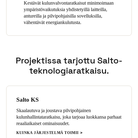
Kestävät kulunvalvontaratkaisut minimoimaan
Sweden
ympäristövaikutuksia yhdistetyillä laitteilla,
antureilla ja pilvipohjaisilla sovelluksilla,
Svenska
English
vähentävät energiankulutusta.
Norway
Norsk
English
Finland
Projektissa tarjottu Salto-
Finnish
English
teknologiaratkaisu.
Save new selection as default
Salto KS
Skaalautuva ja joustava pilvipohjainen
kulunhallintataratkaisu, joka tarjoaa luokkansa parhaat
reaaliaikaiset ominaisuudet.
KUINKA JÄRJESTELMÄ TOIMII