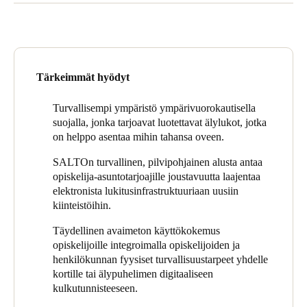
micampus-asuntoja ja -tiloja käyttävien opiskelijoiden ja
Portugal
henkilökunnan päivittäisen määrän vuoksi, majoituksen tarjoaja
Português
tarvitsee huippuluokan digitaalisen kulunvalvontaratkaisun, jota
voidaan hallita keskitetysti etäältä ja reaaliajassa.
Italy
Tärkeimmät hyödyt
Koska micampus tarjoaa majoitusta, huoneiden turvallisuus sekä
Italiano
hätäpoistumisreittien verkkopohjainen seuranta ja hallinta ovat
aina etusijalla aloitettaessa uutta projektia. Se vaatii myös
Turvallisempi ympäristö ympärivuorokautisella
Russia
ratkaisuja, jotka mahdollistavat kodin automaatiojärjestelmien
suojalla, jonka tarjoavat luotettavat älylukot, jotka
etähallinnan energiansäästöön ja muihin tarkoituksiin.
on helppo asentaa mihin tahansa oveen.
Russian
SALTOn turvallinen, pilvipohjainen alusta antaa
Poland
opiskelija-asuntotarjoajille joustavuutta laajentaa
Polski
elektronista lukitusinfrastruktuuriaan uusiin
kiinteistöihin.
Czech Republic
Täydellinen avaimeton käyttökokemus
Čeština
opiskelijoille integroimalla opiskelijoiden ja
henkilökunnan fyysiset turvallisuustarpeet yhdelle
Denmark
kortille tai älypuhelimen digitaaliseen
kulkutunnisteeseen.
Danskere
English