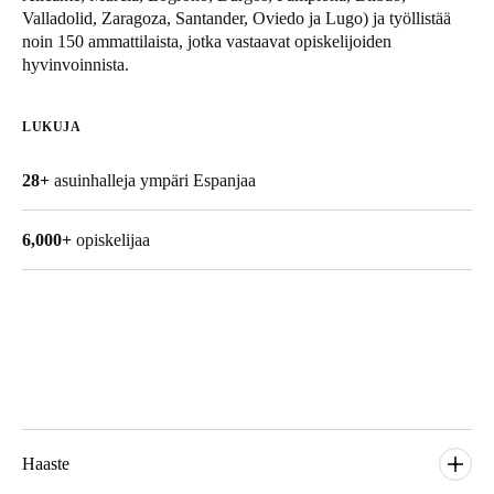
Valladolid, Zaragoza, Santander, Oviedo ja Lugo) ja työllistää
United Kingdom
noin 150 ammattilaista, jotka vastaavat opiskelijoiden
English
hyvinvoinnista.
Ireland
LUKUJA
English
28+
asuinhalleja ympäri Espanjaa
France
Français
6,000+
opiskelijaa
Netherlands
Nederlands
English
Belgium
Français
Nederlands
English
Spain
Haaste
Español