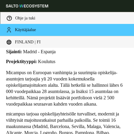
Ohje ja tuki
Käyttäjäalue
HOME
TOIMIALAT
LIIKETAPAUKSET
MICAMPUS
Micampus
Choose your location and language settings
FINLAND | FI
Sijainti:
Madrid - Espanja
Europe
North America
Caribbean - Lati
Global
Projektityyppi:
Koulutus
Micampus on Euroopan vanhimpia ja suurimpia opiskelija-
Finland
|
Finnish
asuntojen tarjoajia yli 20 vuoden kokemuksella
opiskelijamajoituksen alalta. Tällä hetkellä se hallinnoi lähes 6
000 vuodepaikkaa 28 asuntolassa, ja lisäksi 15 asuntolaa on
Germany
kehitteillä. Nämä projektit lisäävät portfolioon vielä 2 500
Deutsch
vuodepaikkaa seuraavan kahden vuoden aikana.
micampus tarjoaa opiskelijayhteisölle turvalliset, modernit ja
Switzerland
viihtyisät majoitusratkaisut parhailla paikoilla. Se toimii 16
Deutsch
Français
Italiano
maakunnassa (Madrid, Barcelona, ​​Sevilla, Malaga, Valencia,
Alicante, Murcia, Logroño, Burgos, Pamplona, ​​Bilbao,