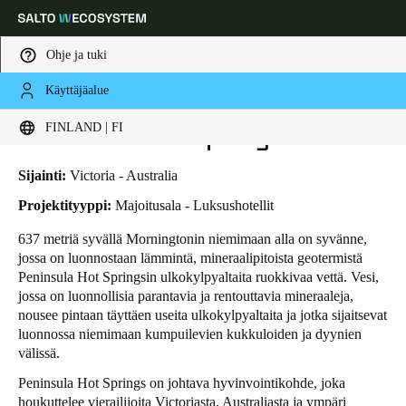
Ohje ja tuki
Käyttäjäalue
HOME
TOIMIALAT
LIIKETAPAUKSET
PENINSULA HOT SPRINGS
Choose your location and language settings
Peninsula Hot Springs
FINLAND | FI
Europe
North America
Caribbean - Lati
Global
Sijainti:
Victoria - Australia
Projektityyppi:
Majoitusala - Luksushotellit
Finland
|
Finnish
637 metriä syvällä Morningtonin niemimaan alla on syvänne,
jossa on luonnostaan lämmintä, mineraalipitoista geotermistä
Peninsula Hot Springsin
ulkokylpyaltaita ruokkivaa vettä. Vesi,
Germany
jossa on luonnollisia parantavia ja rentouttavia mineraaleja,
Deutsch
nousee pintaan täyttäen useita ulkokylpyaltaita ja jotka sijaitsevat
luonnossa niemimaan kumpuilevien kukkuloiden ja dyynien
välissä.
Switzerland
Deutsch
Français
Italiano
Peninsula Hot Springs on johtava hyvinvointikohde, joka
houkuttelee vierailijoita Victoriasta, Australiasta ja ympäri