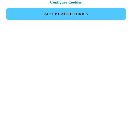
Configure Cookies
ACCEPT ALL COOKIES
Partner Area
Legal
Turvallisuus
Ura
Eettiset kanavat
Vaihda alue:
FINLAND
|
FI
EN
MYLOCK.
RÄÄTÄLÖI OMA ÄLYLUKKOSI