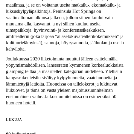
maailmaa, ja se on voittanut useita matkailu-, ekomatkailu- ja
United Kingdom
luksuskylpyläpalkintoja. Peninsula Hot Springs on
English
vaatimattoman alkunsa jälkeen, jolloin siihen kuului vain
muutama alla, kasvanut ja nyt siihen kuuluu useita
Ireland
uimapaikkoja, hyvinvointi- ja konferenssikeskuksen,
amfiteatterin (joka tarjoaa "allaselokuvateatterikokemuksen" ja
English
kulttuurielämyksiä), saunoja, höyrysaunoita, jääluolan ja useita
kahviloita.
France
Joulukuussa 2020 liiketoiminta muuttui jälleen esittelemällä
Français
yöpymismahdollisen, lanseeraten kymmenen korkealuokkaista
glamping-telttaa ja määritellen kategorian uudelleen. Ylellisiin
Netherlands
kangasrakenteisiin sisältyy kylpyhuoneita, vaatehuoneita ja
Nederlands
English
lämmitettyjä lattioita. Huoneissa on tallelokerot ja lukittavat
liukuovet, ja tämä on vasta yleisen majoitussuunnitelman
Belgium
ensimmäinen vaihe. Jatkosuunnitelmissa on esimerkiksi 50
huoneen hotelli.
Français
Nederlands
English
Spain
LUKUJA
Español