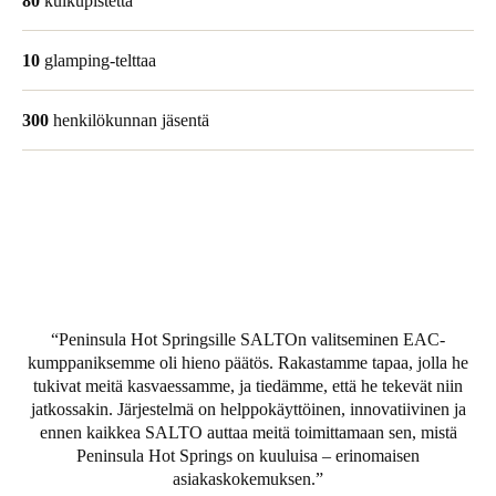
80
kulkupistettä
Portugal
Português
10
glamping-telttaa
Italy
300
henkilökunnan jäsentä
Italiano
Russia
Russian
Poland
Polski
Peninsula Hot Springsille SALTOn valitseminen EAC-
Czech Republic
kumppaniksemme oli hieno päätös. Rakastamme tapaa, jolla he
tukivat meitä kasvaessamme, ja tiedämme, että he tekevät niin
Čeština
jatkossakin. Järjestelmä on helppokäyttöinen, innovatiivinen ja
ennen kaikkea SALTO auttaa meitä toimittamaan sen, mistä
Denmark
Peninsula Hot Springs on kuuluisa – erinomaisen
Danskere
English
asiakaskokemuksen.