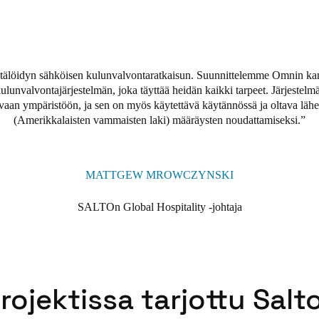
ALTO pystyi tarjoamaan kiinnityslukon, joka voidaan helposti jälkiasent
tälöidyn sähköisen kulunvalvontaratkaisun. Suunnittelemme Omnin kanss
kulunvalvontajärjestelmän, joka täyttää heidän kaikki tarpeet. Järjestelmä
evaan ympäristöön, ja sen on myös käytettävä käytännössä ja oltava läh
(Amerikkalaisten vammaisten laki) määräysten noudattamiseksi.
MATTGEW MROWCZYNSKI
SALTOn Global Hospitality -johtaja
rojektissa tarjottu Salt