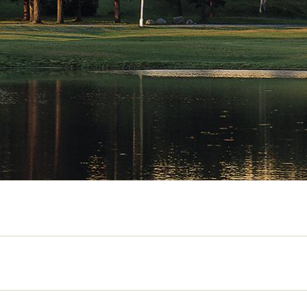
n johdon alaisuudessa Mount Washington Resortia laajennettiin ja kun