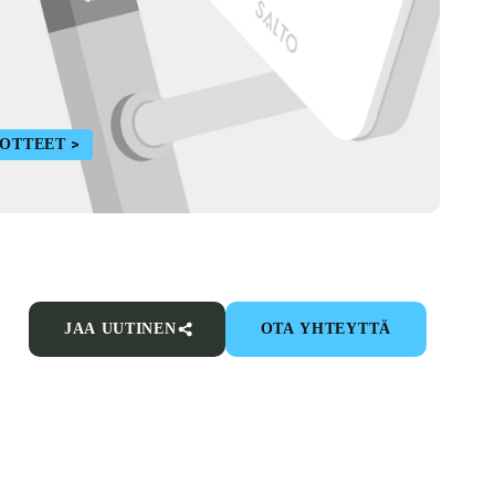
UOTTEET
JAA UUTINEN
OTA YHTEYTTÄ