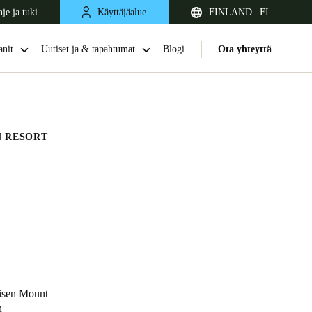
je ja tuki
Käyttäjäalue
FINLAND | FI
nit
Uutiset ja & tapahtumat
Blogi
Ota yhteyttä
 RESORT
United Kingdom
English
Netherlands
risen Mount
Nederlands
English
n