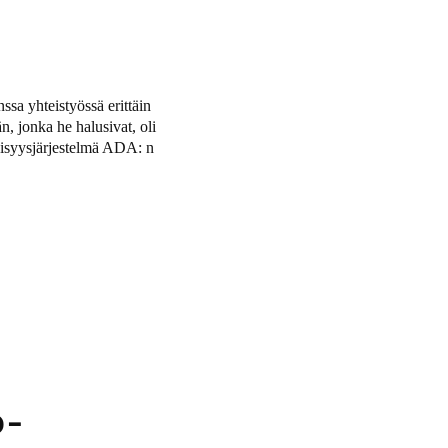
aa kapeamallisiin oviin.
a yhteistyössä erittäin
n, jonka he halusivat, oli
eisyysjärjestelmä ADA: n
o-