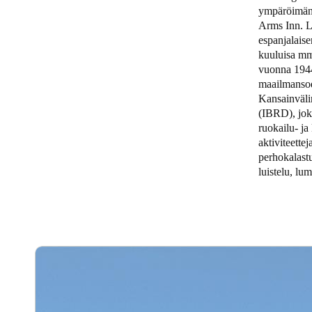
ympäröimänä
Arms Inn. L
Belgium
espanjalaise
Français
Nederlands
English
kuuluisa mm.
vuonna 1944
Italy
maailmansoda
Kansainväli
Italiano
(IBRD), joka
ruokailu- ja
Czech Republic
aktiviteettej
Čeština
perhokalastu
luistelu, lum
Norway
Norsk
English
Save new selection as default