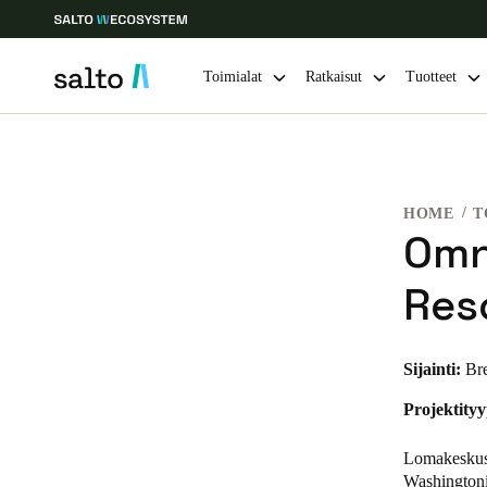
Toimialat
Ratkaisut
Tuotteet
Choose your location and language settings
HOME
T
Europe
North America
Caribbean -
Global
Omn
Res
Finland
|
Finnish
Germany
Sijainti:
Br
Deutsch
Projektityy
Ireland
Lomakeskus 
English
Washingtoni