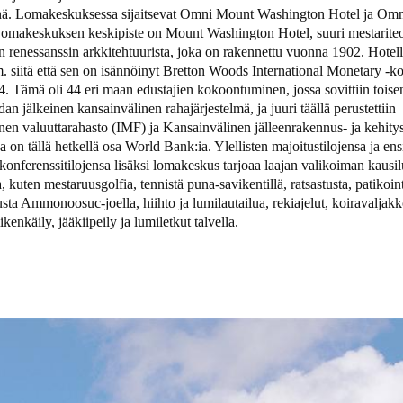
. Lomakeskuksessa sijaitsevat Omni Mount Washington Hotel ja Omn
omakeskuksen keskipiste on Mount Washington Hotel, suuri mestarite
Spain
n renessanssin arkkitehtuurista, joka on rakennettu vuonna 1902. Hotell
Español
 siitä että sen on isännöinyt Bretton Woods International Monetary -k
. Tämä oli 44 eri maan edustajien kokoontuminen, jossa sovittiin toise
Russia
n jälkeinen kansainvälinen rahajärjestelmä, ja juuri täällä perustettiin
nen valuuttarahasto (IMF) ja Kansainvälinen jälleenrakennus- ja kehity
Russian
 on tällä hetkellä osa World Bank:ia. Ylellisten majoitustilojensa ja en
 konferenssitilojensa lisäksi lomakeskus tarjoaa laajan valikoiman kausil
Denmark
a, kuten mestaruusgolfia, tennistä puna-savikentillä, ratsastusta, patikoint
Danskere
English
sta Ammonoosuc-joella, hiihto ja lumilautailua, rekiajelut, koiravaljakk
ikenkäily, jääkiipeily ja lumiletkut talvella.
Finland
Finnish
English