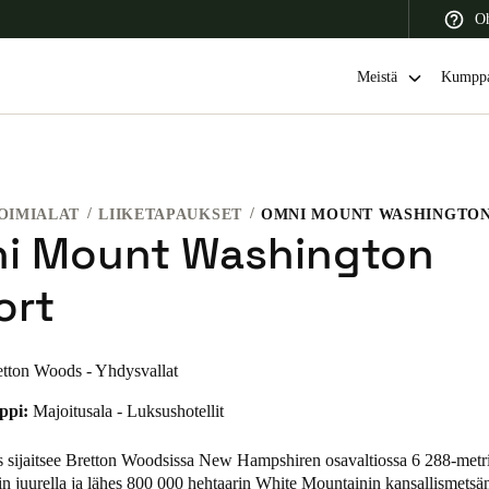
Oh
Meistä
Kumppa
OIMIALAT
LIIKETAPAUKSET
OMNI MOUNT WASHINGTON
 Latin America
Africa, Middle East, and India
Asia Pacific
i Mount Washington
ort
etton Woods - Yhdysvallat
Switzerland
Deutsch
Français
Italiano
ppi:
Majoitusala - Luksushotellit
France
sijaitsee Bretton Woodsissa New Hampshiren osavaltiossa 6 288-met
Français
n juurella ja lähes 800 000 hehtaarin White Mountainin kansallismetsä