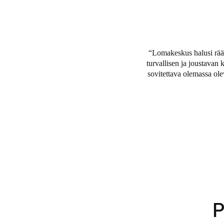
POS-järjestelmiinsä ja että S
Lomakeskus halusi rää
turvallisen ja joustavan 
sovitettava olemassa ol
P