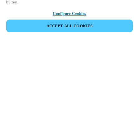
button.
Configure Cookies
ACCEPT ALL COOKIES
Partner Area
Legal
Turvallisuus
Ura
Eettiset kanavat
Vaihda alue:
FINLAND
|
FI
EN