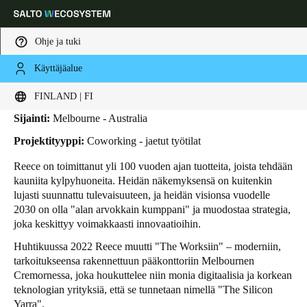
Ohje ja tuki
Käyttäjäalue
HOME
TOIMIALAT
LIIKETAPAUKSET
REECE
Reece
Choose your location and language settings
FINLAND | FI
Sijainti:
Melbourne - Australia
Europe
North America
Caribbean - Lati
Global
Projektityyppi:
Coworking - jaetut työtilat
Reece on toimittanut yli 100 vuoden ajan tuotteita, joista tehdään
Finland
|
Finnish
kauniita kylpyhuoneita. Heidän näkemyksensä on kuitenkin
lujasti suunnattu tulevaisuuteen, ja heidän visionsa vuodelle
2030 on olla "alan arvokkain kumppani" ja muodostaa strategia,
Germany
joka keskittyy voimakkaasti innovaatioihin.
Deutsch
Huhtikuussa 2022 Reece muutti "The Worksiin" – moderniin,
tarkoitukseensa rakennettuun pääkonttoriin Melbournen
Switzerland
Cremornessa, joka houkuttelee niin monia digitaalisia ja korkean
Deutsch
Français
Italiano
teknologian yrityksiä, että se tunnetaan nimellä "The Silicon
Yarra".