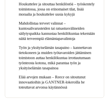
on sähköinen, lokerot voidaan tarvittaessa avata jopa etänä
Houkuttelee ja sitouttaa henkilöstöä – työskentely
työpaikan tiimin toimesta. Jos siis esimerkiksi joku työskentelee
toimistossa, jossa on erinomaiset tilat, lisää
kotoa käsin, mutta tarvitsee lokeronsa auki samana päivänä,
moraalia ja houkuttelee uusia kykyjä
työpaikan tiimi voi tehdä sen hänen puolestaan ​​yhdellä hiiren
napsautuksella.
Mahdollistaa terveet valinnat –
kuntosalivarusteiden tai ratsastusvälineiden
GANTNERin verkotetut lokerot ovat auttaneet tekemään The
säilytyspaikka kannustaa henkilökuntaa tekemään
Worksista todella innovatiivisen, modernin ja houkuttelevan
näitä terveempiä elämäntapavalintoja
työpaikan. Ne auttavat tukemaan hybridityötä, terveitä
elämäntapoja ja työn ja yksityiselämän tasapainoa ja varmistavat,
Työn ja yksityiselämän tasapaino – kannettavan
että Reecen nähdään harjoittavan saarnaamiaan arvoja.
tietokoneen ja muiden työtavaroiden jättäminen
toimistoon auttaa henkilökuntaa irrottautumaan
työnteosta kotona, mikä parantaa työn ja
yksityiselämän tasapainoa
Elää arvojen mukaan – Reece on sitoutunut
innovaatioihin ja GANTNER-lokeroilla he
toteuttavat arvonsa käytännössä