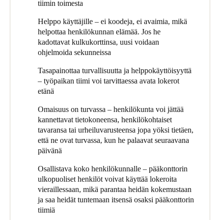
tai julkisilla kulkuvälineillä, ja he haluavat jättää tavarat
jäsen unohtaa kulkukorttinsa tai täginsä, työpaikan tiimi voi
tiimin toimesta
toimistoon, jotta he voisivat todella irrottautua töistä, kun he
Sweden
avata lokeron ja jos hän kadottaa korttinsa tai täginsä, uusi
pääsevät kotiin ja luoda paremman tasapainon työn ja
Helppo käyttäjille – ei koodeja, ei avaimia, mikä
voidaan ohjelmoida muutamassa sekunnissa.
Svenska
English
yksityiselämän välille.
helpottaa henkilökunnan elämää. Jos he
Beth jatkaa: "Meillä on "henkilökohtaisia" ja "dynaamisia"
kadottavat kulkukorttinsa, uusi voidaan
Norway
lokeroita. Henkilökohtaiset lokerot on määrätty yksilöille omiksi.
ohjelmoida sekunneissa
Henkilökohtaisista lokeroista tulee "koti" toimistossa –
Norsk
English
Tasapainottaa turvallisuutta ja helppokäyttöisyyttä
henkilökunta voi säilyttää niissä lounaansa, henkilökohtaiset
– työpaikan tiimi voi tarvittaessa avata lokerot
tavarat ja monet jättävät kannettavat tietokoneet tai joskus vain
Finland
etänä
hiiren ja näppäimistön yöksi." Jopa henkilökunnan jäsenillä,
Finnish
English
jotka eivät työskentele "The Worksissa", on lokero, jota he
Omaisuus on turvassa – henkilökunta voi jättää
voivat käyttää pääkonttorissa vieraillessaan.
kannettavat tietokoneensa, henkilökohtaiset
tavaransa tai urheiluvarusteensa jopa yöksi tietäen,
"Dynaamiset kaapit, jotka tunnetaan myös nimellä
Save new selection as default
että ne ovat turvassa, kun he palaavat seuraavana
"loppumatkan" lokerot ovat kenen tahansa käytettävissä. Niitä
päivänä
käytetään yleisimmin kuntosalivarusteiden ja pyöräilykypäröiden
säilyttämiseen ja ne on tarkoitettu yksilöille, jotka treenaavat
Osallistava koko henkilökunnalle – pääkonttorin
lähellä työpaikkaa tai ajavat toimistoon. Henkilökunnan
ulkopuoliset henkilöt voivat käyttää lokeroita
jäsenellä voi olla henkilökohtainen lokero, mutta hän voi silti
vieraillessaan, mikä parantaa heidän kokemustaan ​​
käyttää myös dynaamista lokeroa.
ja saa heidät tuntemaan itsensä osaksi pääkonttorin
tiimiä
Kaikki lokerot ovat työpaikan tiimin hallinnassa. Koska pääsy