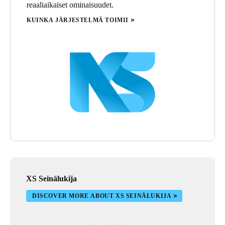
reaaliaikaiset ominaisuudet.
KUINKA JÄRJESTELMÄ TOIMII
XS Seinälukija
DISCOVER MORE ABOUT XS SEINÄLUKIJA