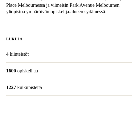
Place Melbournessa ja viimeisin Park Avenue Melbournen
United Kingdom
yliopistoa ympäröivän opiskelija-alueen sydämessä.
English
Ireland
English
LUKUJA
France
4
kiinteistöt
Français
1600
opiskelijaa
Netherlands
Nederlands
English
1227
kulkupistettä
Belgium
Français
Nederlands
English
Spain
Español