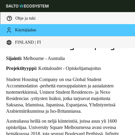
Ohje ja tuki
Käyttäjäalue
HOME
TOIMIALAT
LIIKETAPAUKSET
STUDENT HOUSING COMPANY
Choose your location and language settings
Student Housing Company
FINLAND | FI
Europe
North America
Caribbean - Lati
Global
Sijainti:
Melbourne - Australia
Projektityyppi:
Kotitaloudet - Opiskelijamajoitus
Finland
|
Finnish
Student Housing Company on osa Global Student
Accommodation -perhettä eurooppalaisten ja aasialaisten
tuotemerkkiensä, Uninest Student Residences- ja Nexo
Germany
Residencias -yritysten lisäksi, jotka tarjoavat majoitusta
Deutsch
Saksassa, Irlannissa, Japanissa, Espanjassa, Yhdistyneissä
Arabiemiirikunnissa ja Iso-Britanniassa.
Switzerland
Australiassa heillä on neljä kiinteistöä, joissa asuu yli 1600
Deutsch
Français
Italiano
opiskelijaa. University Square Melbournessa avasi ovensa
heinäkuussa 2018, jota seurasi Boulevard Perthissä, Infinity