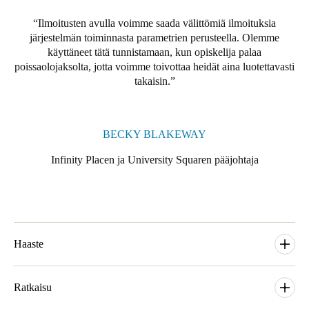
Portugal
Ilmoitusten avulla voimme saada välittömiä ilmoituksia
Português
järjestelmän toiminnasta parametrien perusteella. Olemme
käyttäneet tätä tunnistamaan, kun opiskelija palaa
poissaolojaksolta, jotta voimme toivottaa heidät aina luotettavasti
Italy
takaisin.
Italiano
Russia
BECKY BLAKEWAY
Russian
Infinity Placen ja University Squaren pääjohtaja
Poland
Polski
Czech Republic
Čeština
Haaste
Ensiluokkaisilla paikoilla, all-inclusive-vuokrilla,
Denmark
poikkeuksellisella asiakaspalvelulla ja erinomaisilla
Ratkaisu
Danskere
English
yhteisötiloilla Student Housing Company asettaa uudet