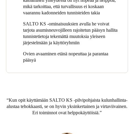
katoamisen yhteydessä on nyt nopeaa ja helppoa,
ulkopuolella, ja Covid-19:n takia on mm. pakettien kuljetuksiin
mikä tarkoittaa, että turvallisuus ei koskaan
käytetty pääovia. Opiskelijat ja henkilökunta on pysynyt
vaarannu kadonneiden tunnisteiden takia
turvassa rajoittamalla ihmiskontakteja, mutta silti tarjoamalla
samalla palvelutasoa ja helppoa kulkua.
SALTO KS -ominaisuuksien avulla he voivat
tarjota asumisneuvojilleen rajoitetun pääsyn hallita
tunnistetietoja tekemättä muutoksia yleiseen
järjestelmään ja käyttöryhmiin
Ovien avaaminen etänä nopeuttaa ja parantaa
pääsyä
Kun opit käyttämään SALTO KS -pilvipohjaista kulunhallinta-
alustaa tehokkaasti, se on hyvin yksinkertainen ja virtaviivainen.
Eri toiminnot ovat helppokäyttöisiä.