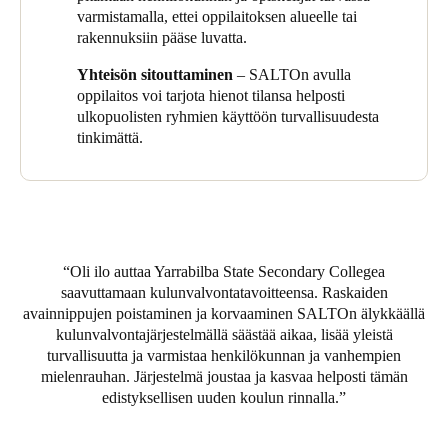
helpottamiseen. Janelle sanoo, että he haluavat jatkaa
varmistamalla, ettei oppilaitoksen alueelle tai
elektronisen kulunvalvonnan matkaansa ja aikovat asentaa
rakennuksiin pääse luvatta.
SALTO-lukkoja useimpiin oppilaitoksen sisäoviin.
"Henkilökuntamme rakastaa SALTO-järjestelmää ja erityisesti
Yhteisön sitouttaminen
– SALTOn avulla
tägien käyttöä, joka merkittävästi yksinkertaistaa heidän
oppilaitos voi tarjota hienot tilansa helposti
työpäiväänsä. Haluamme laajentaa järjestelmää ja jatkaa
ulkopuolisten ryhmien käyttöön turvallisuudesta
tämän loistavan teknologian käyttöä henkilöstömme elämän
tinkimättä.
helpottamiseksi."
Oli ilo auttaa Yarrabilba State Secondary Collegea
saavuttamaan kulunvalvontatavoitteensa. Raskaiden
avainnippujen poistaminen ja korvaaminen SALTOn älykkäällä
kulunvalvontajärjestelmällä säästää aikaa, lisää yleistä
turvallisuutta ja varmistaa henkilökunnan ja vanhempien
mielenrauhan. Järjestelmä joustaa ja kasvaa helposti tämän
edistyksellisen uuden koulun rinnalla.