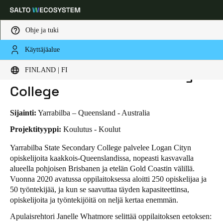
Ohje ja tuki
Käyttäjäalue
HOME
TOIMIALAT
LIIKETAPAUKSET
YARRABILBA STATE SECONDARY COLLEGE
Choose your location and language settings
Yarrabilba State Secondary
FINLAND | FI
College
Europe
North America
Caribbean - Lati
Global
Sijainti:
Yarrabilba – Queensland - Australia
Finland
|
Finnish
Projektityyppi:
Koulutus - Koulut
Yarrabilba State Secondary College palvelee Logan Cityn
opiskelijoita kaakkois-Queenslandissa, nopeasti kasvavalla
Germany
alueella pohjoisen Brisbanen ja etelän Gold Coastin välillä.
Deutsch
Vuonna 2020 avatussa oppilaitoksessa aloitti 250 opiskelijaa ja
50 työntekijää, ja kun se saavuttaa täyden kapasiteettinsa,
Switzerland
opiskelijoita ja työntekijöitä on neljä kertaa enemmän.
Deutsch
Français
Italiano
Apulaisrehtori Janelle Whatmore selittää oppilaitoksen eetoksen: