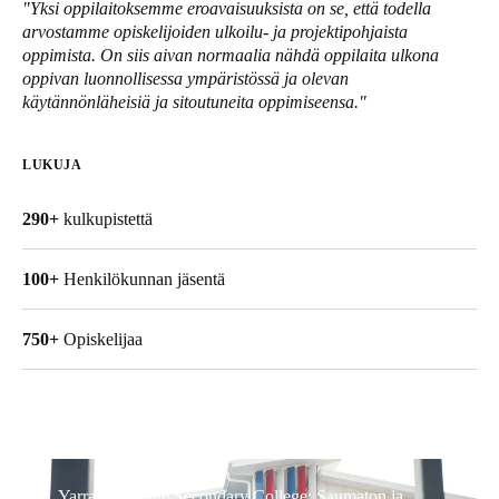
"Yksi oppilaitoksemme eroavaisuuksista on se, että todella
United Kingdom
arvostamme opiskelijoiden ulkoilu- ja projektipohjaista
English
oppimista. On siis aivan normaalia nähdä oppilaita ulkona
oppivan luonnollisessa ympäristössä ja olevan
käytännönläheisiä ja sitoutuneita oppimiseensa."
Ireland
English
LUKUJA
France
290+
kulkupistettä
Français
Netherlands
100+
Henkilökunnan jäsentä
Nederlands
English
750+
Opiskelijaa
Belgium
Français
Nederlands
English
Spain
Español
Yarrabilba State Secondary College: Saumaton ja