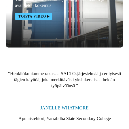
avaimeton kokemus
Portugal
Português
TOISTA VIDEO
Italy
Italiano
Russia
Russian
Poland
Henkilökuntamme rakastaa SALTO-järjestelmää ja erityisesti
Polski
tägien käyttöä, joka merkittävästi yksinkertaistaa heidän
työpäiväänsä.
Czech Republic
Čeština
JANELLE WHATMORE
Denmark
Apulaisrehtori, Yarrabilba State Secondary College
Danskere
English