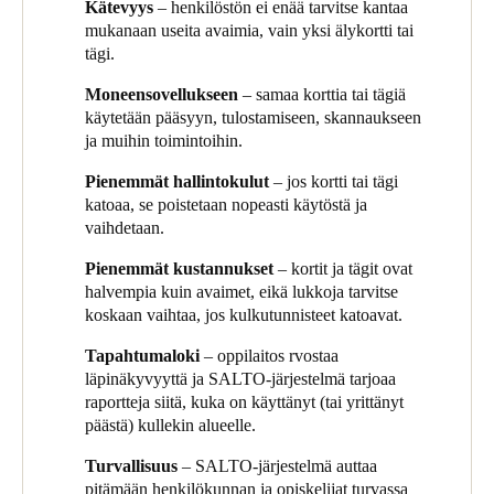
Avaimien käyttäminen ei ollut vain vaivalloista opettajille, vaan
Kätevyys
– henkilöstön ei enää tarvitse kantaa
henkilökuntaa vai ei – koripalloseura pääsee urheiluhalliin, mutta
niiden vaihtaminen oli kallista, jos ne katosivat tai kadotettiin.
mukanaan useita avaimia, vain yksi
älykortti
tai
ei muille oppilaitoksen alueille, ja vain heille määrättynä päivänä
tägi.
ja kellonaikana.
Koska Yarrabilba on aivan uusi koulu, jossa on huippuluokan
urheilu- ja taidetilat, se vuokraa tiloja paikallisille ryhmille, kuten
Moneen
sovellukseen
– samaa korttia tai tägiä
Jos kortti tai tägi katoaa tai henkilökunnan jäsen irtisanoutuu, se
yhteisön koripalloyhdistyksille, joten he halusivat myös tavan
käytetään pääsyyn, tulostamiseen, skannaukseen
voidaan poistaa erittäin nopeasti käytöstä, jotta varmistetaan,
mahdollistaa pääsy ulkopuolisille käyttäjille vaarantamatta
ja muihin toimintoihin.
ettei turvallisuusriskejä ilmene. Korvaavan tunnisteen
kampuksen turvallisuutta.
ohjelmointi on halpaa, nopeaa ja helppoa, mikä tekee
Pienemmät hallintokulut
– jos kortti tai tägi
järjestelmästä paljon mukavampaa käyttäjille.
katoaa, se poistetaan nopeasti käytöstä ja
vaihdetaan.
Kulkukortit ja tägit voidaan ohjelmoida myös muihin
toimintoihin – kuten tulostuksen vapauttamiseen sekä skannerien
Pienemmät kustannukset
– kortit ja tägit ovat
ja kopiokoneiden käyttöön, jolloin henkilökunta tarvitsee vain
halvempia kuin avaimet, eikä lukkoja tarvitse
yhden kulkutunnisteen.
koskaan vaihtaa, jos kulkutunnisteet katoavat.
SALTO-järjestelmä tarjoaa myös auditointiraportteja, jotta
Tapahtumaloki
– oppilaitos rvostaa
oppilaitos näkee helposti, kuka on käynyt (tai yrittänyt päästä)
läpinäkyvyyttä ja SALTO-järjestelmä tarjoaa
mille alueelle
raportteja siitä, kuka on käyttänyt (tai yrittänyt
päästä) kullekin alueelle.
Progressiivisena ja modernina oppilaitoksena Yarrabilba on
innolla ottanut käyttöön SALTOn johtavan huipputeknologian
Turvallisuus
– SALTO-järjestelmä auttaa
tilojensa turvaamiseen ja kiireisen henkilökunnan elämän
pitämään henkilökunnan ja opiskelijat turvassa