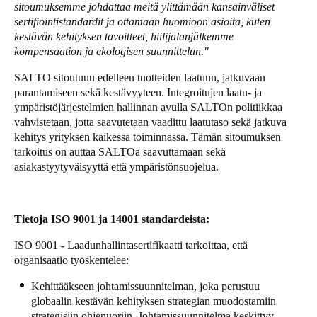
sitoumuksemme johdattaa meitä ylittämään kansainväliset
Portugal
sertifiointistandardit ja ottamaan huomioon asioita, kuten
Português
kestävän kehityksen tavoitteet, hiilijalanjälkemme
kompensaation ja ekologisen suunnittelun."
Italy
SALTO sitoutuuu edelleen tuotteiden laatuun, jatkuvaan
Italiano
parantamiseen sekä kestävyyteen. Integroitujen laatu- ja
ympäristöjärjestelmien hallinnan avulla SALTOn politiikkaa
vahvistetaan, jotta saavutetaan vaadittu laatutaso sekä jatkuva
Russia
kehitys yrityksen kaikessa toiminnassa. Tämän sitoumuksen
Russian
tarkoitus on auttaa SALTOa saavuttamaan sekä
asiakastyytyväisyyttä että ympäristönsuojelua.
Poland
Polski
Tietoja ISO 9001 ja 14001 standardeista:
Czech Republic
ISO 9001 - Laadunhallintasertifikaatti tarkoittaa, että
Čeština
organisaatio työskentelee:
Denmark
Kehittääkseen johtamissuunnitelman, joka perustuu
globaalin kestävän kehityksen strategian muodostamiin
Danskere
English
strategisiin ohjenuoriin. Johtamissuunnitelma keskittyy