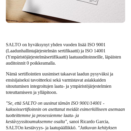
United Kingdom
English
Ireland
English
SALTO on hyväksynyt yhden vuoden lisää ISO 9001
France
(Laadunhallintajärjestelmän sertifikaatti) ja ISO 14001
(Ympäristöjärjestelmäsertifikaatti) laatuauditoinneille, läpäisten
Français
auditoinnit 0 poikkeamalla.
Netherlands
Nämä sertifiointien uusimiset takaavat laadun pysyväksi ja
ensisijaiseksi tavoitteeksi sekä varmistavat asiakkaiden
Nederlands
English
sitoutumisen integroitujen laatu- ja ympäristöjärjestelmien
toteuttamiseen ja ylläpitoon.
Belgium
Français
Nederlands
English
"Se, että SALTO on uusinut tämän ISO 9001/14001 -
kaksoissertifioinnin on asettanut meidät esimerkilliseen asemaan
tuotteittemme ja prosessiemme laatu- ja
Spain
kestävyyssitoumuksemme osalta",
sanoi Ricardo Garcia,
Español
SALTOn kestävyys- ja laatupäällikkö.
"Jatkuvan kehityksen