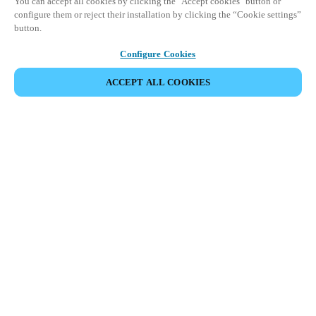
You can accept all cookies by clicking the "Accept cookies" button or
configure them or reject their installation by clicking the “Cookie settings”
button.
Configure Cookies
ACCEPT ALL COOKIES
Partner Area
Legal
Turvallisuus
Ura
Eettiset kanavat
Vaihda alue:
FINLAND
|
FI
EN