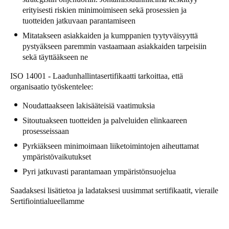
erityisesti riskien minimoimiseen sekä prosessien ja
Sweden
tuotteiden jatkuvaan parantamiseen
Svenska
English
Mitatakseen asiakkaiden ja kumppanien tyytyväisyyttä
pystyäkseen paremmin vastaamaan asiakkaiden tarpeisiin
Norway
sekä täyttääkseen ne
Norsk
English
ISO 14001 - Laadunhallintasertifikaatti tarkoittaa, että
organisaatio työskentelee:
Finland
Finnish
English
Noudattaakseen lakisääteisiä vaatimuksia
Sitoutuakseen tuotteiden ja palveluiden elinkaareen
prosesseissaan
Save new selection as default
Pyrkiäkseen minimoimaan liiketoimintojen aiheuttamat
ympäristövaikutukset
Pyri jatkuvasti parantamaan ympäristönsuojelua
Saadaksesi lisätietoa ja ladataksesi uusimmat sertifikaatit, vieraile
Sertifiointialueellamme