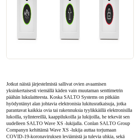
Sweden
Svenska
English
Norway
Norsk
English
Finland
Finnish
English
Jotkut näistä järjestelmistä sallivat ovien avaamisen
Save new selection as default
yksinkertaisesti viemällä käden vain muutaman senttimetrin
päähän lukulaitteesta. Koska SALTO Systems on pitkään
hyödyntänyt alan johtavia elektronisia lukitusratkaisuja, jotka
parantavat kaikkia ovia tai rakennuksia tyylikkäillä elektronisilla
lukoilla, sylintereillä, kaappilukoilla ja lukijoilla, he tekevät sen
uudelleen SALTO Wave XS -lukijalla. Conlan SALTO Group
Companyn kehittämä Wave XS -lukija auttaa torjumaan
COVID-19-koronaviruksen leviämistä ja tulevia uhkia, sekä