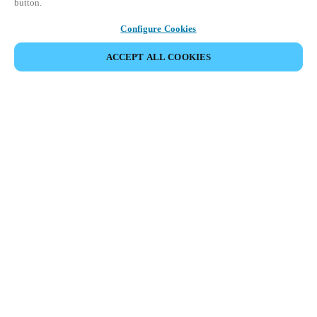
button.
Configure Cookies
ACCEPT ALL COOKIES
Partner Area
Legal
Turvallisuus
Ura
Eettiset kanavat
Vaihda alue:
FINLAND
|
FI
EN
MYLOCK.
RÄÄTÄLÖI OMA ÄLYLUKKOSI