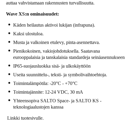
auttaa vahvistamaan rakennusten turvallisuutta.
Wave XS:n ominaisuudet:
Käden heilautus aktivoi lukijan (infrapuna).
Kaksi ulostuloa.
Musta ja valkoinen etulevy, pinta-asennettava.
Pienikokoinen, vakiojohdotuksella. Saatavana
eurooppalaisia ja tanskalaisia standardeja seinäasennukseen
IP65-suojausluokka sisä- ja ulkokäyttöön
Useita suunnittelu-, teksti- ja symbolivaihtoehtoja.
Toimintalämpötila: -20°C - +70°C
Toimintajännite: 12-24 VDC, 30 mA
Yhteensopiva SALTO Space- ja SALTO KS -
teknologiaalustojen kanssa
Linkki tuotesivulle.