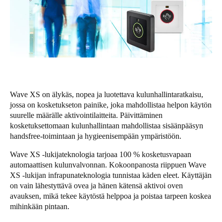
United Kingdom
English
Ireland
English
France
Wave XS on älykäs, nopea ja luotettava kulunhallintaratkaisu,
Français
jossa on kosketukseton painike, joka mahdollistaa helpon käytön
suurelle määrälle aktivointilaitteita. Päivittäminen
Netherlands
kosketuksettomaan kulunhallintaan mahdollistaa sisäänpääsyn
Nederlands
English
handsfree-toimintaan ja hygieenisempään ympäristöön.
Wave XS -lukijateknologia tarjoaa 100 % kosketusvapaan
Belgium
automaattisen kulunvalvonnan. Kokoonpanosta riippuen Wave
Français
Nederlands
English
XS -lukijan infrapunateknologia tunnistaa käden eleet. Käyttäjän
on vain lähestyttävä ovea ja hänen kätensä aktivoi oven
avauksen, mikä tekee käytöstä helppoa ja poistaa tarpeen koskea
Spain
mihinkään pintaan.
Español