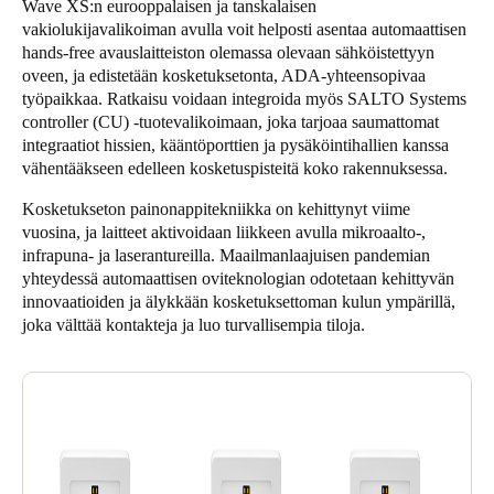
Wave XS:n eurooppalaisen ja tanskalaisen
Portugal
vakiolukijavalikoiman avulla voit helposti asentaa automaattisen
hands-free avauslaitteiston olemassa olevaan sähköistettyyn
Português
oveen, ja edistetään kosketuksetonta, ADA-yhteensopivaa
työpaikkaa. Ratkaisu voidaan integroida myös SALTO Systems
Italy
controller (CU) -tuotevalikoimaan, joka tarjoaa saumattomat
Italiano
integraatiot hissien, kääntöporttien ja pysäköintihallien kanssa
vähentääkseen edelleen kosketuspisteitä koko rakennuksessa.
Russia
Kosketukseton painonappitekniikka on kehittynyt viime
Russian
vuosina, ja laitteet aktivoidaan liikkeen avulla mikroaalto-,
infrapuna- ja laserantureilla. Maailmanlaajuisen pandemian
Poland
yhteydessä automaattisen oviteknologian odotetaan kehittyvän
innovaatioiden ja älykkään kosketuksettoman kulun ympärillä,
Polski
joka välttää kontakteja ja luo turvallisempia tiloja.
Czech Republic
Čeština
Denmark
Danskere
English