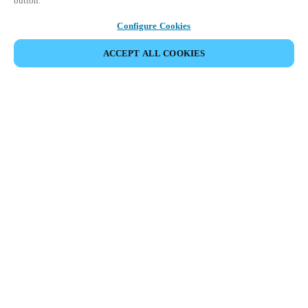
button.
Configure Cookies
ACCEPT ALL COOKIES
Partner Area
Legal
Turvallisuus
Ura
Eettiset kanavat
Vaihda alue:
FINLAND
|
FI
EN