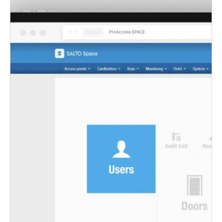
Järjestelmänvalvojilla on mahdollisuus hallita
kaikkia kulkupisteitä yhdeltä helppokäyttöiseltä
alustalta, mikä tarkoittaa, että järjestelmää voi
käyttää missä ja milloin tahansa. Tämä säästää
aikaa, joka voidaan hyödyntää muihin tärkeisiin
tehtäviin.
Laajenna, muokkaa tai peruuta kulkuoikeuksia
nopeasti ja etänä varmistaaksesi, että turvallisuus
ei koskaan vaarannu.
Anna käyttäjien valita haluamansa
kulkutapatyyppi – fyysinen älykäs avainkortti tai
Salton JustIN Mobile- tai KS-sovellus.
Vastaanota tietoa älylukkojen paristojen tilasta,
seuraa huoltotarpeita, seuraa käyttäjien kulkua –
kaikki reaaliajassa.