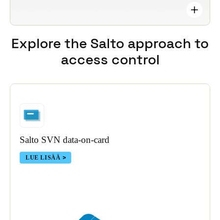
tallenneta Salton JustIN Mobile -teknologiaan tai
JustIN Mobile -pilveen, jota käytetään vain
väliaikaisena siltana.
Explore the Salto approach
to
Kattava tuki. Luokkansa paras globaali
access control
ohjelmisto- ja suunnittelutuki on aina saatavilla.
Salto SVN data-on-card
LUE LISÄÄ