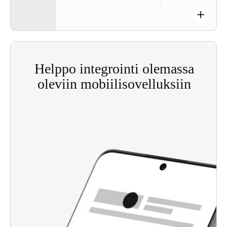
Helppo integrointi olemassa
oleviin mobiilisovelluksiin
Salto JustIN Mobile SDK:n
(ohjelmistokehityspaketti) avulla
kiinteistöoperaattorit voivat helposti lisätä täysin
mukautettuja älypuhelinavaimia nykyisen
sovelluksensa kulunvalvontavaihtoehtoihin.
Mahdollistaa JustIN Mobilen ja JustIN Mobilen
digitaalisen avainteknologian integroinnin
olemassa oleviin sovelluksiin – kolmannen
osapuolen sovelluksista kokonaisiin
kiinteistönhallintajärjestelmiin, mikä tarjoaa