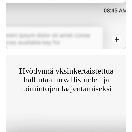
Älykäs, kontaktiton kulunvalvonta on kätevää,
tehokasta ja kustannustehokasta.
Hyödynnä yksinkertaistettua
hallintaa turvallisuuden ja
toimintojen laajentamiseksi
JustIN Mobile -teknologia tarjoaa reaaliaikaisen
hallinnan ja näkyvyyden edut turvallisuuden
optimoimiseksi, ja se yksinkertaistaa avainten
jakelutoimintoja ja käyttäjien
kulkulupaprosesseja.