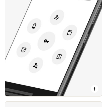
joustavuutta ammattilaiskiinteistönhoitajille.
Integroituu saumattomasti Salton älykkääseen
lukitusalustaan.
Takaa älypuhelinten turvallisen ja räätälöitävän
integroinnin kulunhallintaratkaisuusi.
JustIN Mobile -sovelluksen parannettu
suorituskyky ja käytettävyys antavat
operaattoreille mahdollisuuden tarjota vieraille ja
vierailijoille modernin, markkinoiden johtavan
”älykkään kulunvalvonnan” kokemuksen.