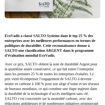
United Kingdom
English
Ireland
English
EcoVadis a classé SALTO Systems dans le top 25 % des
France
entreprises avec les meilleures performances en termes de
politiques de durabilité. Cette reconnaissance donne à
Français
SALTO une classification ARGENT dans le programme
d’évaluation mondial EcoVadis.
Netherlands
Avec ce prix, SALTO obtient la note de durabilité Argent pour
Nederlands
English
la quatrième année consécutive, ce qui fait entrer l’entreprise
dans les premiers 25 % de toutes les entreprises évaluées. Le
Belgium
prix vient récompenser l’engagement de SALTO à devenir
Français
Nederlands
English
neutre en carbone à 100 % pour son siège d’usine et ses réseaux
de bureaux mondiaux, ce qui constitue une étape majeure dans
Spain
la durabilité de la technologie d’accès intelligent sans clé.
SALTO s’est concentrée sur la neutralité carbone, avec des
Español
réductions ambitieuses et de nombreuses initiatives promouvant