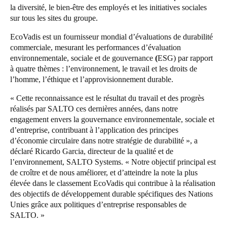
la diversité, le bien-être des employés et les initiatives sociales
Portugal
sur tous les sites du groupe.
Português
EcoVadis est un fournisseur mondial d’évaluations de durabilité
commerciale, mesurant les performances d’évaluation
Italy
environnementale, sociale et de gouvernance
(
ESG) par rapport
Italiano
à quatre thèmes : l’environnement, le travail et les droits de
l’homme, l’éthique et l’approvisionnement durable.
Russia
« Cette reconnaissance est le résultat du travail et des progrès
Russian
réalisés par SALTO ces dernières années, dans notre
engagement envers la gouvernance environnementale, sociale et
Poland
d’entreprise, contribuant à l’application des principes
Polski
d’économie circulaire dans notre stratégie de durabilité », a
déclaré Ricardo Garcia, directeur de la qualité et de
l’environnement, SALTO Systems. « Notre objectif principal est
Czech Republic
de croître et de nous améliorer, et d’atteindre la note la plus
Čeština
élevée dans le classement EcoVadis qui contribue à la réalisation
des objectifs de développement durable spécifiques des Nations
Denmark
Unies grâce aux politiques d’entreprise responsables de
SALTO. »
Danskere
English