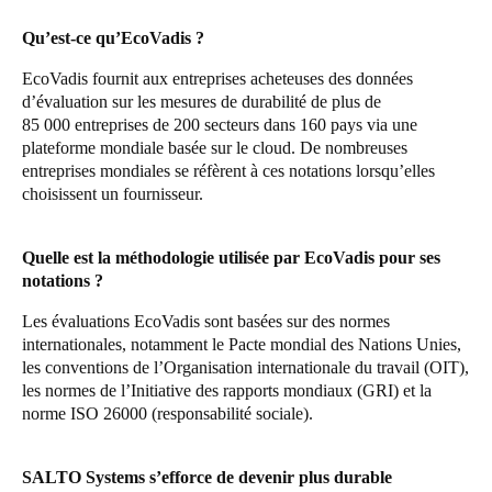
Sweden
Qu’est-ce qu’EcoVadis ?
Svenska
English
EcoVadis fournit aux entreprises acheteuses des données
d’évaluation sur les mesures de durabilité de plus de
Norway
85 000 entreprises de 200 secteurs dans 160 pays via une
Norsk
English
plateforme mondiale basée sur le cloud. De nombreuses
entreprises mondiales se réfèrent à ces notations lorsqu’elles
Finland
choisissent un fournisseur.
Finnish
English
Quelle est la méthodologie utilisée par EcoVadis pour ses
notations ?
Enregistrer la nouvelle sélection comme choix par défaut
Les évaluations EcoVadis sont basées sur des normes
internationales, notamment le Pacte mondial des Nations Unies,
les conventions de l’Organisation internationale du travail (OIT),
les normes de l’Initiative des rapports mondiaux (GRI) et la
norme ISO 26000 (responsabilité sociale).
SALTO Systems s’efforce de devenir plus durable