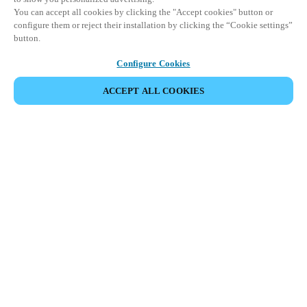
You can accept all cookies by clicking the "Accept cookies" button or
configure them or reject their installation by clicking the “Cookie settings”
button.
Configure Cookies
ACCEPT ALL COOKIES
Espace Partenaires
Légal
Sécurité
Carrières
Canaux éthiques