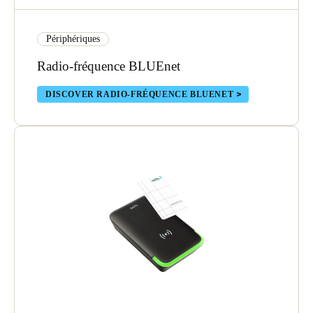
Portugal
Português
Périphériques
Radio-fréquence BLUEnet
Italy
Italiano
DISCOVER RADIO-FRÉQUENCE BLUENET
Russia
Russian
Poland
Polski
Czech Republic
Čeština
Denmark
Danskere
English