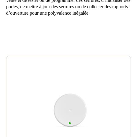
vente et de tester ou de programmer des serrures, d’initialiser des
United Kingdom
portes, de mettre à jour des serrures ou de collecter des rapports
d’ouverture pour une polyvalence inégalée.
English
Ireland
English
France
Français
Netherlands
Nederlands
English
Belgium
Français
Nederlands
English
Spain
Español