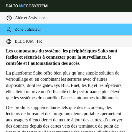
Aide et Assistance
Zone utilisateur
HOME
PRODUITS
PÉRIPHÉRIQUES
Périphériques
Sélectionnez vos paramètres de localisation et de langue
BELGIUM | FR
Les composants du système, les périphériques Salto sont
Europe
North America
Caribbean - Lati
Global
faciles et sécurisés à connecter pour la surveillance, le
contrôle et l’automatisation des accès.
La plateforme Salto offre bien plus qu’une simple solution de
Belgium
|
Français
verrouillage et, en combinant les serrures avec d’autres
dispositifs, dont les gateways BLUEnet, les IQ et les répéteurs,
elle atteint un niveau d’efficacité et de performance plus élevé
Germany
que les systèmes de contrôle d’accès autonomes traditionnels.
Deutsch
Des produits supplémentaires tels que des encodeurs, des
lecteurs de bureau et des programmateurs portables permettent
Switzerland
aux usagers d’encoder et de mettre à jour des cartes, d’envoyer
Deutsch
Français
Italiano
des données depuis des cartes vers des terminaux de point de