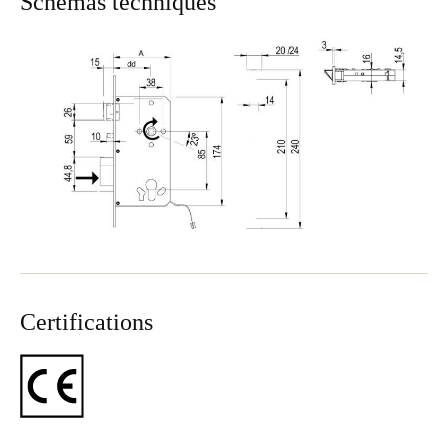
Schémas techniques
Sweden
Svenska
English
Norway
Norsk
English
Finland
Finnish
English
Enregistrer la nouvelle sélection comme choix par défaut
Certifications