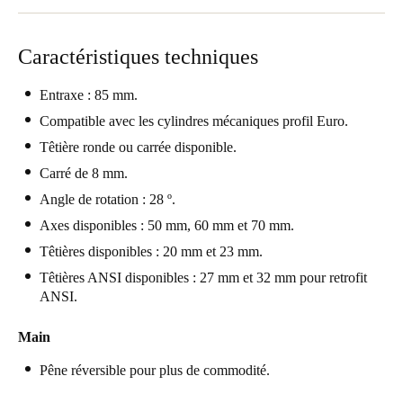
United Kingdom
English
Caractéristiques techniques
Ireland
Entraxe : 85 mm.
English
Compatible avec les cylindres mécaniques profil Euro.
Têtière ronde ou carrée disponible.
France
Carré de 8 mm.
Français
Angle de rotation : 28 º.
Netherlands
Axes disponibles : 50 mm, 60 mm et 70 mm.
Nederlands
English
Têtières disponibles : 20 mm et 23 mm.
Têtières ANSI disponibles : 27 mm et 32 mm pour retrofit
Belgium
ANSI.
Français
Nederlands
English
Main
Spain
Pêne réversible pour plus de commodité.
Español