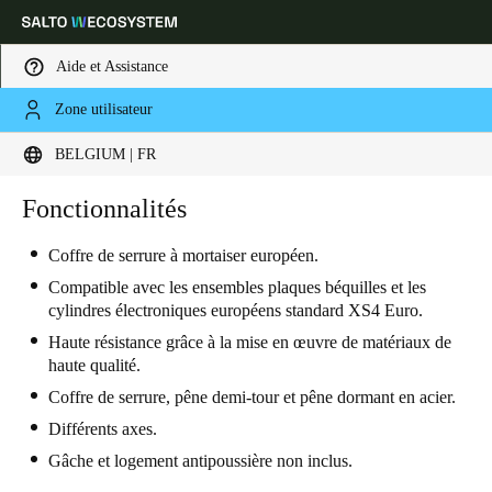
Aide et Assistance
Zone utilisateur
Sélectionnez vos paramètres de localisation et de langue
BELGIUM | FR
Europe
North America
Caribbean - Lati
Fonctionnalités
Global
Coffre de serrure à mortaiser européen.
Belgium
|
Français
Compatible avec les ensembles plaques béquilles et les
cylindres électroniques européens standard XS4 Euro.
Haute résistance grâce à la mise en œuvre de matériaux de
Germany
haute qualité.
Deutsch
Coffre de serrure, pêne demi-tour et pêne dormant en acier.
Différents axes.
Switzerland
Gâche et logement antipoussière non inclus.
Deutsch
Français
Italiano