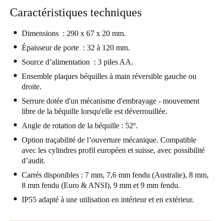
Caractéristiques techniques
Portugal
Português
Dimensions : 290 x 67 x 20 mm.
Épaisseur de porte : 32 à 120 mm.
Italy
Italiano
Source d’alimentation : 3 piles AA.
Ensemble plaques béquilles à main réversible gauche ou
Russia
droite.
Russian
Serrure dotée d'un mécanisme d'embrayage - mouvement
libre de la béquille lorsqu'elle est déverrouillée.
Poland
Angle de rotation de la béquille : 52º.
Polski
Option traçabilité de l’ouverture mécanique. Compatible
avec les cylindres profil européen et suisse, avec possibilité
Czech Republic
d’audit.
Čeština
Carrés disponibles : 7 mm, 7,6 mm fendu (Australie), 8 mm,
8 mm fendu (Euro & ANSI), 9 mm et 9 mm fendu.
Denmark
IP55 adapté à une utilisation en intérieur et en extérieur.
Danskere
English