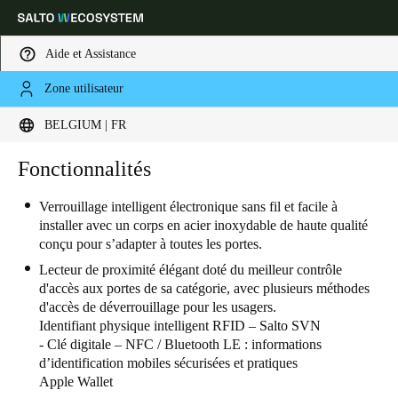
Aide et Assistance
Zone utilisateur
Sélectionnez vos paramètres de localisation et de langue
BELGIUM | FR
Europe
North America
Caribbean - Lati
Fonctionnalités
Global
Verrouillage intelligent électronique sans fil et facile à
installer avec un corps en acier inoxydable de haute qualité
Belgium
|
Français
conçu pour s’adapter à toutes les portes.
Lecteur de proximité élégant doté du meilleur contrôle
Germany
d'accès aux portes de sa catégorie, avec plusieurs méthodes
d'accès de déverrouillage pour les usagers.
Deutsch
Identifiant physique intelligent RFID – Salto SVN
- Clé digitale – NFC / Bluetooth LE : informations
Switzerland
d’identification mobiles sécurisées et pratiques
Deutsch
Français
Italiano
Apple Wallet