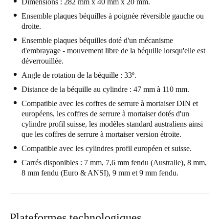
Dimensions : 282 mm x 40 mm x 20 mm.
Portugal
Ensemble plaques béquilles à poignée réversible gauche ou
Português
droite.
Ensemble plaques béquilles doté d'un mécanisme
Italy
d'embrayage - mouvement libre de la béquille lorsqu'elle est
déverrouillée.
Italiano
Angle de rotation de la béquille : 33º.
Russia
Distance de la béquille au cylindre : 47 mm à 110 mm.
Russian
Compatible avec les coffres de serrure à mortaiser DIN et
européens, les coffres de serrure à mortaiser dotés d'un
Poland
cylindre profil suisse, les modèles standard australiens ainsi
que les coffres de serrure à mortaiser version étroite.
Polski
Compatible avec les cylindres profil européen et suisse.
Czech Republic
Carrés disponibles : 7 mm, 7,6 mm fendu (Australie), 8 mm,
Čeština
8 mm fendu (Euro & ANSI), 9 mm et 9 mm fendu.
Denmark
Danskere
English
Plateformes technologiques