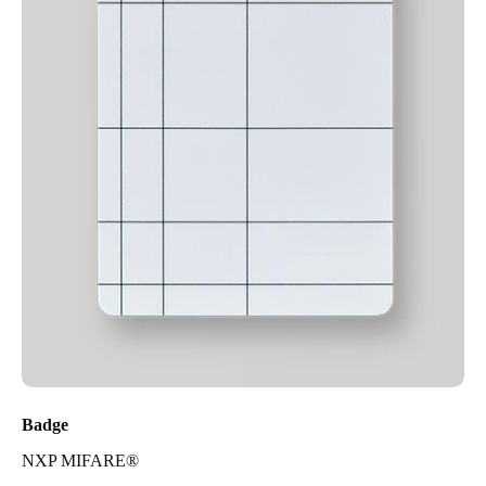
Badge
NXP MIFARE®