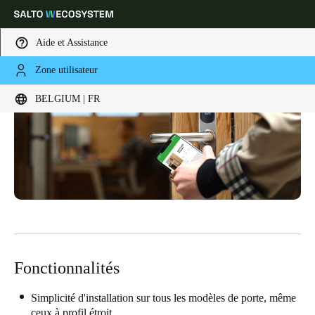
Aide et Assistance
Zone utilisateur
Sélectionnez vos paramètres de localisation et de langue
BELGIUM | FR
Europe
North America
Caribbean - Lati
Global
Belgium
|
Français
Germany
Deutsch
Fonctionnalités
Switzerland
Deutsch
Français
Italiano
Simplicité d'installation sur tous les modèles de porte, même
ceux à profil étroit.