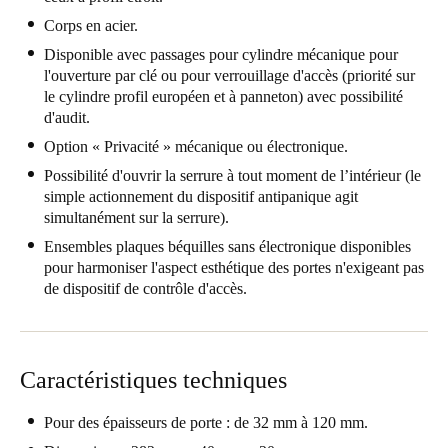
United Kingdom
Corps en acier.
English
Disponible avec passages pour cylindre mécanique pour
l'ouverture par clé ou pour verrouillage d'accès (priorité sur
le cylindre profil européen et à panneton) avec possibilité
Ireland
d'audit.
English
Option « Privacité » mécanique ou électronique.
France
Possibilité d'ouvrir la serrure à tout moment de l’intérieur (le
simple actionnement du dispositif antipanique agit
Français
simultanément sur la serrure).
Ensembles plaques béquilles sans électronique disponibles
Netherlands
pour harmoniser l'aspect esthétique des portes n'exigeant pas
Nederlands
English
de dispositif de contrôle d'accès.
Belgium
Français
Nederlands
English
Caractéristiques techniques
Spain
Pour des épaisseurs de porte : de 32 mm à 120 mm.
Español