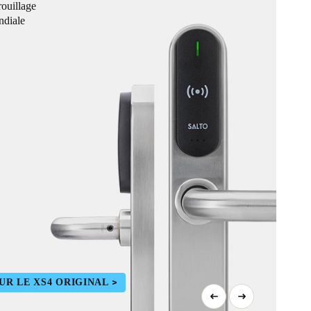
ouillage
ndiale
UR LE XS4 ORIGINAL