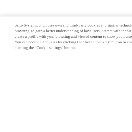
Salto Systems, S. L., uses own and third-party cookies and similar technolo
browsing, to gain a better understanding of how users interact with the we
create a profile with your browsing and viewed content to show you perso
You can accept all cookies by clicking the "Accept cookies" button or conf
clicking the “Cookie settings” button.
Espace Partenaires
Légal
Sécurité
Carrières
Canaux éthiques