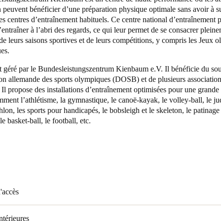
 peuvent bénéficier d’une préparation physique optimale sans avoir à s
des centres d’entraînement habituels. Ce centre national d’entraînement
Spain
s’entraîner à l’abri des regards, ce qui leur permet de se consacrer pleine
Español
de leurs saisons sportives et de leurs compétitions, y compris les Jeux 
ues.
Russia
t géré par le Bundesleistungszentrum Kienbaum e.V. Il bénéficie du sou
Russian
on allemande des sports olympiques (DOSB) et de plusieurs association
l propose des installations d’entraînement optimisées pour une grande 
Denmark
mment l’athlétisme, la gymnastique, le canoë-kayak, le volley-ball, le judo
Danskere
English
athlon, les sports pour handicapés, le bobsleigh et le skeleton, le patinage
le basket-ball, le football, etc.
Finland
Finnish
English
d'accès
ntérieures