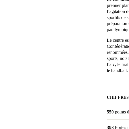
premier plan
l’agitation 
Belgium
sportifs de 
Français
Nederlands
English
préparation 
paralympiq
Italy
Le centre es
Italiano
Confédérati
renommées. I
Czech Republic
sports, nota
Čeština
l’arc, le tri
le handball, 
Norway
Norsk
English
CHIFFRES
Enregistrer la nouvelle sélection comme choix par défaut
550
points 
398
Portes i