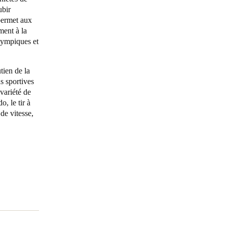
ubir
 permet aux
Portugal
ment à la
Português
olympiques et
Poland
tien de la
Polski
s sportives
variété de
Sweden
, le tir à
Svenska
English
 de vitesse,