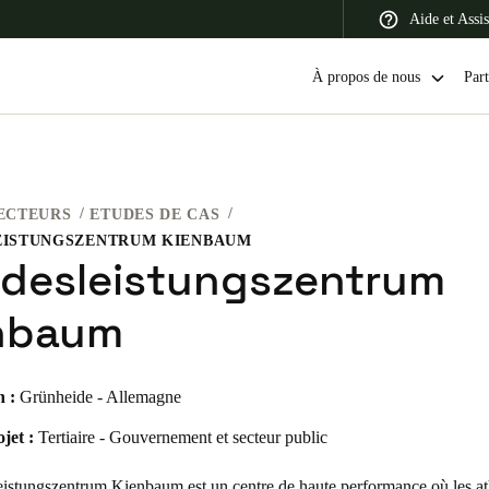
Aide et Assi
À propos de nous
Part
ECTEURS
ETUDES DE CAS
 Latin America
Africa, Middle East, and India
Asia Pacific
EISTUNGSZENTRUM KIENBAUM
desleistungszentrum
nbaum
Switzerland
n :
Grünheide - Allemagne
Deutsch
Français
Italiano
jet :
Tertiaire - Gouvernement et secteur public
France
Français
istungszentrum Kienbaum est un centre de haute performance où les at