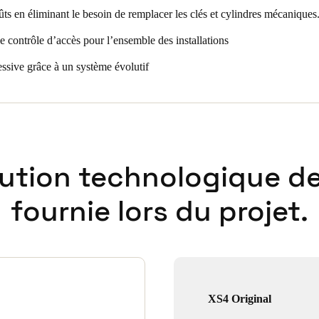
ts en éliminant le besoin de remplacer les clés et cylindres mécaniques
s électroniques XS4 Mini. 45 ensembles plaques béquilles XS4 Original 
 sportives et aux portes extérieures des bâtiments d’hébergement du centr
e contrôle d’accès pour l’ensemble des installations
oniques SALTO GEO ont été installés dans les locaux à vélos, sur les po
essive grâce à un système évolutif
i que sur les portes équipées de serrures multipoints et dans les voies d
équipés de lecteurs muraux SALTO on-line. Ils fonctionnent comme des 
er les réservations à la cantine.
lution technologique de
fournie lors du projet.
XS4 Original