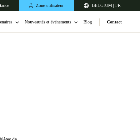
stance
Zone utilisateur
BELGIUM | FR
enaires
Nouveautés et événements
Blog
Contact
United Kingdom
English
Netherlands
Nederlands
English
hlètes de