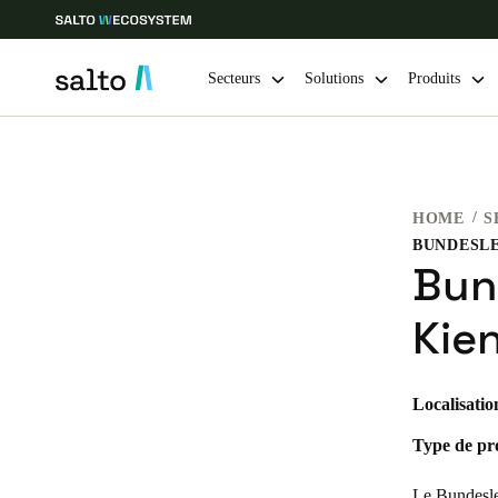
Secteurs
Solutions
Produits
Sélectionnez vos paramètres de localisation et de langue
HOME
S
Europe
North America
Caribbean -
Global
BUNDESL
Bun
Belgium
|
Français
Kie
Germany
Localisatio
Deutsch
Type de pro
Ireland
English
Le Bundesle