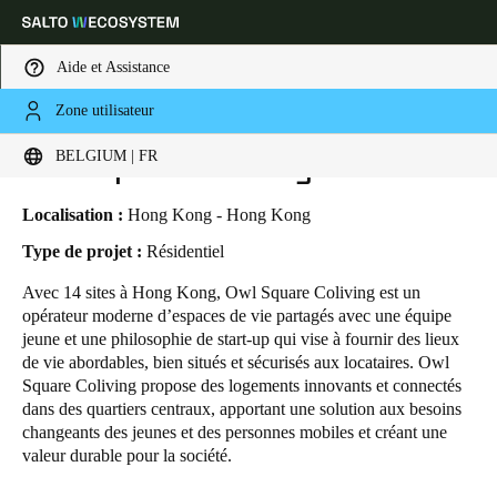
Aide et Assistance
Zone utilisateur
HOME
SECTEURS
ETUDES DE CAS
OWL SQUARE COLIVING
Sélectionnez vos paramètres de localisation et de langue
Owl Square Coliving
BELGIUM | FR
Europe
North America
Caribbean - Lati
Global
Localisation :
Hong Kong - Hong Kong
Type de projet :
Résidentiel
Belgium
|
Français
Avec 14 sites à Hong Kong, Owl Square Coliving est un
opérateur moderne d’espaces de vie partagés avec une équipe
jeune et une philosophie de start-up qui vise à fournir des lieux
Germany
de vie abordables, bien situés et sécurisés aux locataires. Owl
Deutsch
Square Coliving propose des logements innovants et connectés
dans des quartiers centraux, apportant une solution aux besoins
changeants des jeunes et des personnes mobiles et créant une
Switzerland
valeur durable pour la société.
Deutsch
Français
Italiano