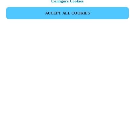
Configure Cookies
ACCEPT ALL COOKIES
Espace Partenaires
Légal
Sécurité
Carrières
Canaux éthiques
Changer de région :
BELGIUM
|
NL
EN
FR
MYLOCK.
PERSONNALISER VOTRE SERRURE DE PORTE
INTELLIGENTE