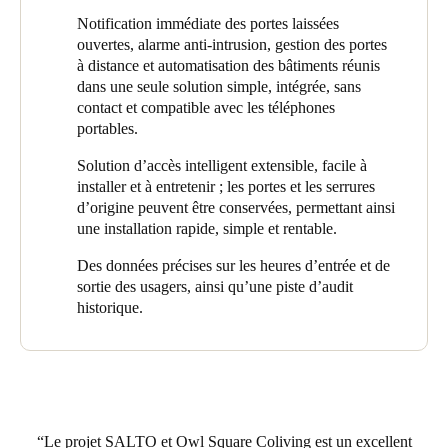
SALTO ProAccess Space. Le projet s’est développé pour
Notification immédiate des portes laissées
inclure l’accès à 14 sites, plus de 300 points d’accès et plus de
ouvertes, alarme anti-intrusion, gestion des portes
500 usagers quotidiens.
à distance et automatisation des bâtiments réunis
Owl Square Coliving gère ses propriétés à partir d’un siège
dans une seule solution simple, intégrée, sans
social hors site grâce à la plateforme de solution centralisée
contact et compatible avec les téléphones
SALTO. Il est ainsi possible d’intervenir à distance en cas
portables.
d’urgence, comme une porte laissée ouverte par un client, une
Solution d’accès intelligent extensible, facile à
intrusion ou un locataire souhaitant déverrouiller une porte. Cela
installer et à entretenir ; les portes et les serrures
permet souvent d’éviter les dépenses liées à l’envoi d’un
d’origine peuvent être conservées, permettant ainsi
technicien sur place.
une installation rapide, simple et rentable.
Les équipes administratives et opérationnelles d’Owl Square
Des données précises sur les heures d’entrée et de
Coliving supervisent le système. Elles attribuent les clés aux
sortie des usagers, ainsi qu’une piste d’audit
nouveaux locataires, vérifient régulièrement chaque serrure et
historique.
évaluent l’état du système pour s’assurer qu’il est toujours à jour
et qu’il fonctionne correctement. M. Poon et son équipe louent la
solution SALTO pour sa facilité d’utilisation, affirmant que la
prise en main du système par les nouveaux membres du
personnel et son utilisation sont très aisées.
Le projet SALTO et Owl Square Coliving est un excellent