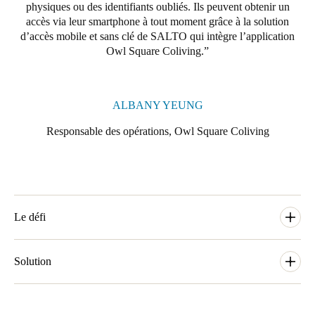
physiques ou des identifiants oubliés. Ils peuvent obtenir un
Portugal
accès via leur smartphone à tout moment grâce à la solution
Português
d’accès mobile et sans clé de SALTO qui intègre l’application
Owl Square Coliving.
Italy
Italiano
ALBANY YEUNG
Russia
Responsable des opérations, Owl Square Coliving
Russian
Poland
Polski
Le défi
Czech Republic
Čeština
Au début du projet d’Owl Square Coliving à Hong Kong, le
fondateur et directeur Max Poon voulait une solution de contrôle
Solution
d’accès électronique robuste et adaptée à des résidents jeunes et
Denmark
connectés. Owl Square Coliving recherchait en particulier une
Les développeurs du logiciel interne d’Owl Square Coliving ont
Danskere
English
solution offrant une gestion centralisée, un accès sans clé et des
intégré SALTO dans leur application destinée aux résidents afin