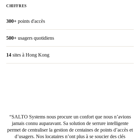
CHIFFRES
United Kingdom
English
300+
points d'accès
Ireland
500+
usagers quotidiens
English
France
14
sites à Hong Kong
Français
Netherlands
Nederlands
English
Belgium
Français
Nederlands
English
SALTO Systems nous procure un confort que nous n’avions
jamais connu auparavant. Sa solution de serrure intelligente
Spain
permet de centraliser la gestion de centaines de points d’accès et
Español
d’usagers. Nos locataires n’ont plus à se soucier des clés