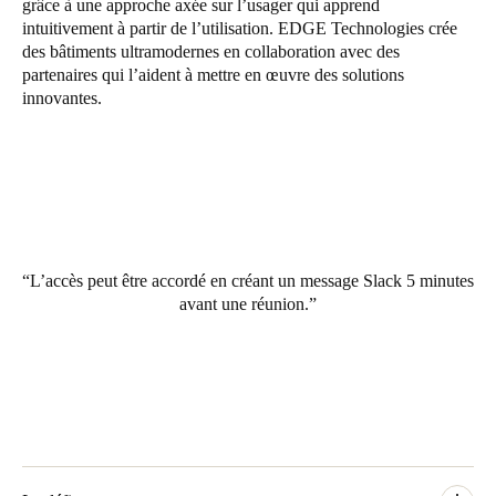
grâce à une approche axée sur l’usager qui apprend
United Kingdom
intuitivement à partir de l’utilisation. EDGE Technologies crée
des bâtiments ultramodernes en collaboration avec des
English
partenaires qui l’aident à mettre en œuvre des solutions
innovantes.
Ireland
English
France
Français
Netherlands
L’accès peut être accordé en créant un message Slack 5 minutes
Nederlands
English
avant une réunion.
Belgium
Français
Nederlands
English
Spain
Español