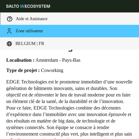
Aide et Assistance
Zone utilisateur
HOME
SECTEURS
ETUDES DE CAS
EDGE TECHNOLOGIES
Sélectionnez vos paramètres de localisation et de langue
EDGE Technologies
BELGIUM | FR
Europe
North America
Caribbean - Lati
Global
Localisation :
Amsterdam - Pays-Bas
Type de projet :
Coworking
Belgium
|
Français
EDGE Technologies
est le promoteur immobilier d’une nouvelle
génération de bâtiments innovants, sains et durables. Son
objectif est de réinventer le lieu de travail moderne pour en faire
Germany
un élément clé de la santé, de la durabilité et de l’innovation.
Deutsch
Pour ce faire, EDGE Technologies combine des décennies
d’expérience dans l’immobilier avec une innovation éprouvée et
des résultats en matière de big data, de technologie et de
Switzerland
systèmes connectés. Son équipe se consacre à rendre
Deutsch
Français
Italiano
l’environnement constructif plus vert, plus intelligent et plus sain