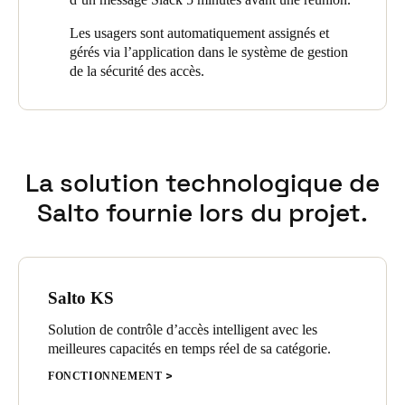
Sweden
Les usagers sont automatiquement assignés et
Svenska
English
gérés via l’application dans le système de gestion
de la sécurité des accès.
Norway
Norsk
English
Finland
La solution technologique de
Finnish
English
Salto fournie lors du projet.
Enregistrer la nouvelle sélection comme choix par défaut
Salto KS
Solution de contrôle d’accès intelligent avec les
meilleures capacités en temps réel de sa catégorie.
FONCTIONNEMENT