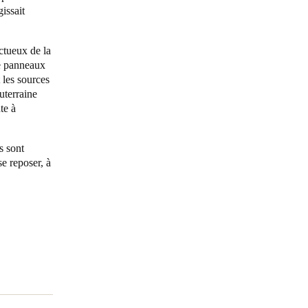
gissait
Portugal
Português
ctueux de la
de panneaux
 les sources
Poland
uterraine
Polski
te à
Sweden
s sont
Svenska
English
e reposer, à