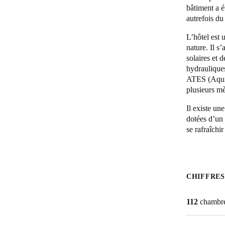
bâtiment a é
autrefois du
Belgium
Français
Nederlands
English
L’hôtel est 
nature. Il s
solaires et 
Italy
hydraulique
Italiano
ATES (Aquif
plusieurs mè
Czech Republic
Il existe un
Čeština
dotées d’un 
se rafraîchir
Norway
Norsk
English
CHIFFRES
Enregistrer la nouvelle sélection comme choix par défaut
112
chambr