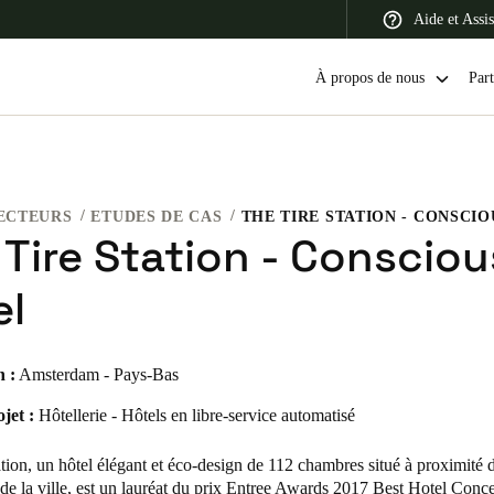
Aide et Assi
À propos de nous
Part
ECTEURS
ETUDES DE CAS
THE TIRE STATION - CONSCI
 Latin America
Africa, Middle East, and India
Asia Pacific
 Tire Station - Consciou
el
n :
Amsterdam - Pays-Bas
Switzerland
Deutsch
Français
Italiano
jet :
Hôtellerie - Hôtels en libre-service automatisé
France
tion, un hôtel élégant et éco-design de 112 chambres situé à proximité 
Français
e la ville, est un lauréat du prix Entree Awards 2017 Best Hotel Conc