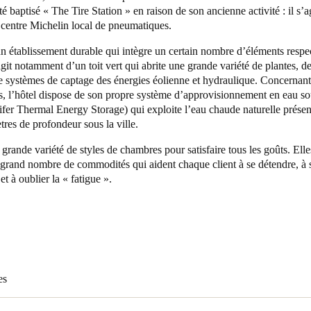
té baptisé « The Tire Station » en raison de son ancienne activité : il s’a
 centre Michelin local de pneumatiques.
Spain
Español
un établissement durable qui intègre un certain nombre d’éléments respe
’agit notamment d’un toit vert qui abrite une grande variété de plantes, 
de systèmes de captage des énergies éolienne et hydraulique. Concernant
Russia
s, l’hôtel dispose de son propre système d’approvisionnement en eau so
Russian
er Thermal Energy Storage) qui exploite l’eau chaude naturelle présen
tres de profondeur sous la ville.
Denmark
e grande variété de styles de chambres pour satisfaire tous les goûts. Elle
Danskere
English
grand nombre de commodités qui aident chaque client à se détendre, à s
 et à oublier la « fatigue ».
Finland
Finnish
English
es