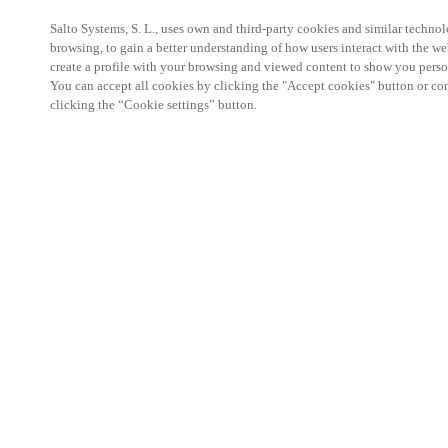
Salto Systems, S. L., uses own and third-party cookies and similar technolo
browsing, to gain a better understanding of how users interact with the we
create a profile with your browsing and viewed content to show you perso
You can accept all cookies by clicking the "Accept cookies" button or conf
clicking the “Cookie settings” button.
Espace Partenaires
Légal
Sécurité
Carrières
Canaux éthiques
Changer de région :
BELGIUM
|
NL
EN
FR