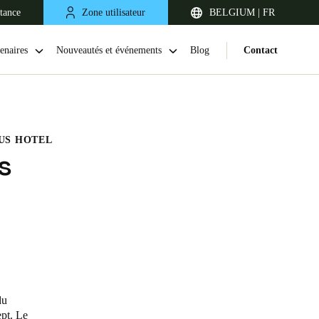
stance
Zone utilisateur
BELGIUM | FR
enaires
Nouveautés et événements
Blog
Contact
OUS HOTEL
s
United Kingdom
English
Netherlands
du
Nederlands
English
ept. Le