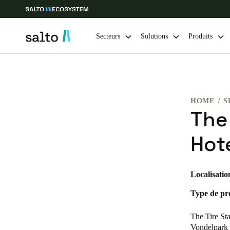
Secteurs
Solutions
Produits
Sélectionnez vos paramètres de localisation et de langue
HOME
S
Europe
North America
Caribbean -
Global
The
Hot
Belgium
|
Français
Germany
Localisatio
Deutsch
Type de pro
Ireland
The Tire Sta
English
Vondelpark d