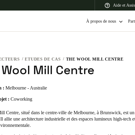
Aide et Assi
À propos de nous
Part
ECTEURS
ETUDES DE CAS
THE WOOL MILL CENTRE
 Latin America
Africa, Middle East, and India
Asia Pacific
 Wool Mill Centre
n :
Melbourne - Australie
jet :
Coworking
Switzerland
Deutsch
Français
Italiano
ll Centre
, situé dans le centre-ville de Melbourne, à Brunswick, est un
 Il allie une architecture industrielle et des espaces lumineux high-tech et
France
environnementale.
Français