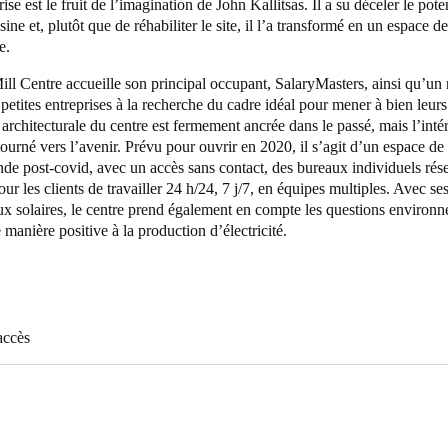
ise est le fruit de l’imagination de John Kallitsas. Il a su déceler le pote
sine et, plutôt que de réhabiliter le site, il l’a transformé en un espace 
Spain
e.
Español
ll Centre accueille son principal occupant, SalaryMasters, ainsi qu’u
 petites entreprises à la recherche du cadre idéal pour mener à bien leurs 
Russia
 architecturale du centre est fermement ancrée dans le passé, mais l’intér
Russian
ourné vers l’avenir. Prévu pour ouvrir en 2020, il s’agit d’un espace d
e post-covid, avec un accès sans contact, des bureaux individuels rése
our les clients de travailler 24 h/24, 7 j/7, en équipes multiples. Avec se
Denmark
x solaires, le centre prend également en compte les questions environn
Danskere
English
 manière positive à la production d’électricité.
Finland
Finnish
English
accès