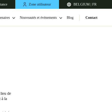
stance
Zone utilisateur
BELGIUM | FR
enaires
Nouveautés et événements
Blog
Contact
United Kingdom
English
 lieu de
 à la
Netherlands
Nederlands
English