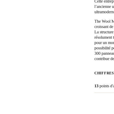
Cette entrepr
l’ancienne u
Belgium
ultramodern
Français
Nederlands
English
The Wool Mi
croissant de
Italy
La structure
Italiano
résolument t
pour un mond
possibilité p
Czech Republic
300 panneau
Čeština
contribue de
Norway
CHIFFRES
Norsk
English
13
points d'
Enregistrer la nouvelle sélection comme choix par défaut