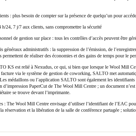
ents : plus besoin de compter sur la présence de quelqu’un pour accéde
 h/24, 7 j/7 aux clients, sans compromettre la sécurité
onnel de gestion sur place : tous les contrôles d’accès peuvent être géré
s généraux administratifs : la suppression de l’émission, de l’enregistre
s permettent de réaliser des économies et des gains de temps pour le pe
LTO KS est relié à
Nexudus
, ce qui
, si bien que lorsque le Wool Mill C
ne facture via le système de gestion de coworking, SALTO met automati
 Les médaillons ou l’application SALTO sont également les identifiants 
on d’impression PaperCut de The Wool Mill Centre ; un document n’es
iétaire se trouve devant l’imprimante.
res : The Wool Mill Centre envisage d’utiliser l’identifiant de l’EAC pou
 réservation et la libération de la salle de conférence partagée ; soluti