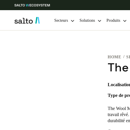
Secteurs
Solutions
Produits
Sélectionnez vos paramètres de localisation et de langue
HOME
S
Europe
North America
Caribbean -
Global
The
Belgium
|
Français
Localisatio
Type de pro
Germany
Deutsch
The Wool Mi
travail rêvé.
Ireland
durabilité 
English