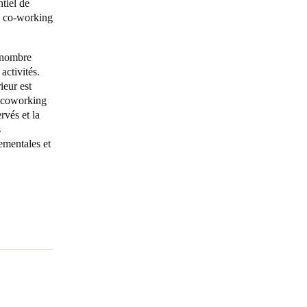
ntiel de
de co-working
Portugal
Português
n nombre
activités.
Poland
ieur est
Polski
e coworking
rvés et la
s
Sweden
ementales et
Svenska
English