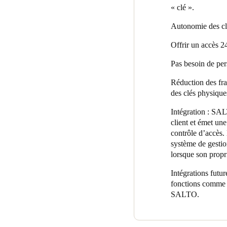
« clé ».
Autonomie des cli
Offrir un accès 24
Pas besoin de pers
Réduction des frai
des clés physique
Intégration : SA
client et émet u
contrôle d’accès.
système de gesti
lorsque son propr
Intégrations futu
fonctions comme la
SALTO.