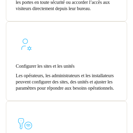
les portes en toute sécurité ou accorder l’accès aux
Sweden
visiteurs directement depuis leur bureau.
Svenska
English
Norway
Norsk
English
Finland
Finnish
English
Configurer les sites et les unités
Les opérateurs, les administrateurs et les installateurs
Enregistrer la nouvelle sélection comme choix par défaut
peuvent configurer des sites, des unités et ajuster les
paramètres pour répondre aux besoins opérationnels.