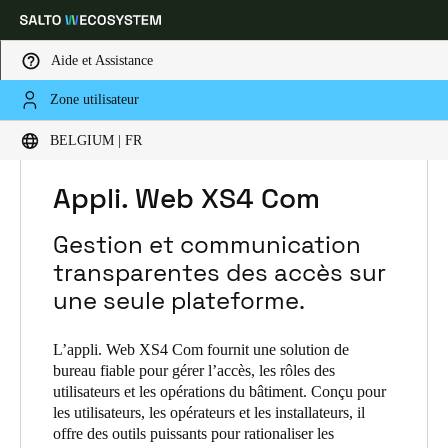
Aide et Assistance
Zone utilisateur
Sélectionnez vos paramètres de localisation et de langue
HOME
SOLUTIONS
SALTO XS4 COM
BELGIUM | FR
SALTO XS4 COM PRODUCTS
APPLI. WEB XS4 COM
Europe
North America
Caribbean - Lati
Global
Appli. Web XS4 Com
Gestion et communication
Belgium
|
Français
transparentes des accès sur
une seule plateforme.
Germany
Deutsch
L’appli. Web XS4 Com fournit une solution de
bureau fiable pour gérer l’accès, les rôles des
utilisateurs et les opérations du bâtiment. Conçu pour
Switzerland
les utilisateurs, les opérateurs et les installateurs, il
Deutsch
Français
Italiano
offre des outils puissants pour rationaliser les