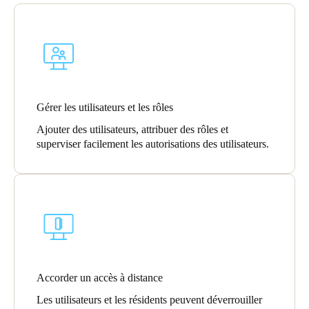
Portugal
Português
Italy
Italiano
Gérer les utilisateurs et les rôles
Russia
Ajouter des utilisateurs, attribuer des rôles et
Russian
superviser facilement les autorisations des utilisateurs.
Poland
Polski
Czech Republic
Čeština
Denmark
Accorder un accès à distance
Danskere
English
Les utilisateurs et les résidents peuvent déverrouiller