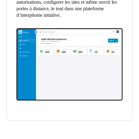
autorisations, configurer les sites et même ouvrir les
United Kingdom
portes à distance, le tout dans une plateforme
English
d’interphonie intuitive.
Ireland
English
France
Français
Netherlands
Nederlands
English
Belgium
Français
Nederlands
English
Spain
Español