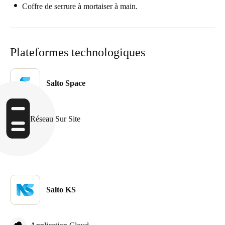
Coffre de serrure à mortaiser à main.
Sweden
Svenska
English
Plateformes technologiques
Norway
Norsk
English
Salto Space
Finland
Finnish
English
Réseau Sur Site
Enregistrer la nouvelle sélection comme choix par défaut
Salto KS