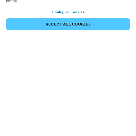
button.
Configure Cookies
ACCEPT ALL COOKIES
Espace Partenaires
Légal
Sécurité
Carrières
Téléchargement du client Teamviewer
Canaux éthiques
Changer de région :
SWITZERLAND
|
IT
FR
DE