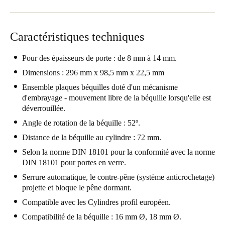
Portugal
Português
Caractéristiques techniques
Italy
Pour des épaisseurs de porte : de 8 mm à 14 mm.
Italiano
Dimensions : 296 mm x 98,5 mm x 22,5 mm
Russia
Ensemble plaques béquilles doté d'un mécanisme
d'embrayage - mouvement libre de la béquille lorsqu'elle est
Russian
déverrouillée.
Angle de rotation de la béquille : 52º.
Poland
Distance de la béquille au cylindre : 72 mm.
Polski
Selon la norme DIN 18101 pour la conformité avec la norme
Czech Republic
DIN 18101 pour portes en verre.
Čeština
Serrure automatique, le contre-pêne (système anticrochetage)
projette et bloque le pêne dormant.
Denmark
Compatible avec les Cylindres profil européen.
Danskere
English
Compatibilité de la béquille : 16 mm Ø, 18 mm Ø.