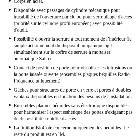
Corps en acier.
United Kingdom
Disponible avec passages de cylindre mécanique pour
English
traçabilité de l'ouverture par clé ou pour verrouillage d'accès
(priorité sur le cylindre profil européen) avec possibilité
d'audit.
Ireland
English
Possibilité d'ouvrir la serrure à tout moment de l’intérieur (le
simple actionnement du dispositif antipanique agit
simultanément sur le coffre de serrure à mortaiser
France
automatique Salto).
Français
Contact de position de porte pour visualiser les intrusions ou
la porte laissée ouverte (ensembles plaques béquilles Radio-
Netherlands
Fréquence uniquement).
Nederlands
English
Gâches pour structures de porte en verre et portes à doubles
vantaux disponibles en fonction des besoins de l'installation.
Belgium
Ensembles plaques béquilles sans électronique disponibles
Français
Nederlands
English
pour harmoniser l'aspect esthétique des portes n'exigeant pas
de dispositif de contrôle d'accès.
Spain
La finition BioCote concerne uniquement les béquilles. Le
Español
reste du produit est en IM.