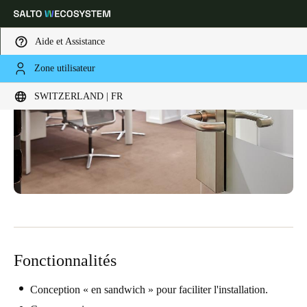
Aide et Assistance
Zone utilisateur
Sélectionnez vos paramètres de localisation et de langue
SWITZERLAND | FR
Europe
North America
Caribbean - Lati
Global
Switzerland
|
Français
Germany
Deutsch
Fonctionnalités
Switzerland
Deutsch
Français
Italiano
Conception « en sandwich » pour faciliter l'installation.