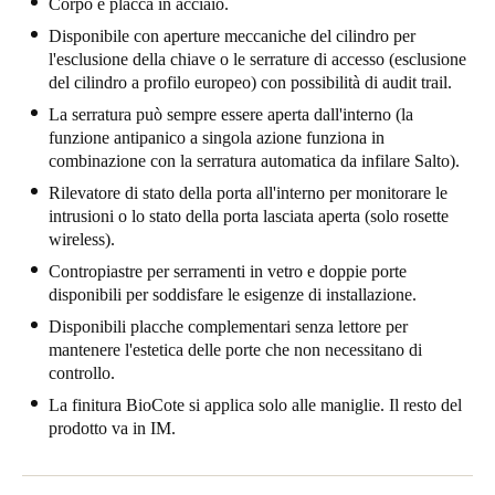
Corpo e placca in acciaio.
United Kingdom
Disponibile con aperture meccaniche del cilindro per
English
l'esclusione della chiave o le serrature di accesso (esclusione
del cilindro a profilo europeo) con possibilità di audit trail.
Ireland
La serratura può sempre essere aperta dall'interno (la
English
funzione antipanico a singola azione funziona in
combinazione con la serratura automatica da infilare Salto).
France
Rilevatore di stato della porta all'interno per monitorare le
intrusioni o lo stato della porta lasciata aperta (solo rosette
Français
wireless).
Contropiastre per serramenti in vetro e doppie porte
Netherlands
disponibili per soddisfare le esigenze di installazione.
Nederlands
English
Disponibili placche complementari senza lettore per
mantenere l'estetica delle porte che non necessitano di
Belgium
controllo.
Français
Nederlands
English
La finitura BioCote si applica solo alle maniglie. Il resto del
prodotto va in IM.
Spain
Español