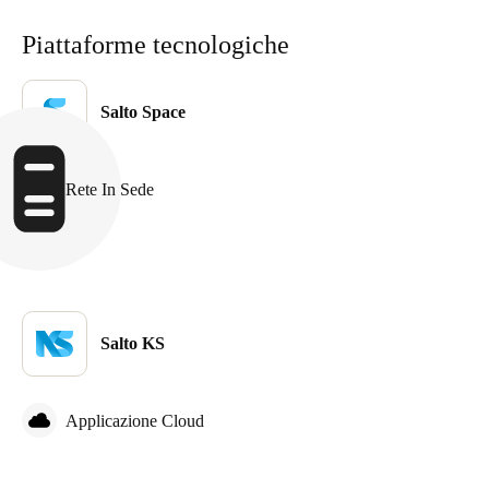
Sweden
Piattaforme tecnologiche
Svenska
English
Norway
Salto Space
Norsk
English
Rete In Sede
Finland
Finnish
English
Salva nuova selezione come predefinita
Salto KS
Applicazione Cloud