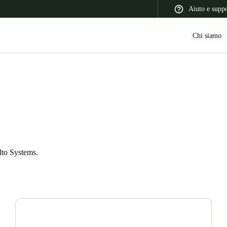
Aiuto e supp
Chi siamo
 Latin America
Africa, Middle East, and India
Asia Pacific
alto Systems.
Switzerland
Deutsch
Français
Italiano
France
Français