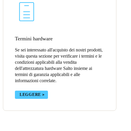
Portugal
Português
Poland
Termini hardware
Polski
Se sei interessato all'acquisto dei nostri prodotti,
Sweden
visita questa sezione per verificare i termini e le
condizioni applicabili alla vendita
Svenska
English
dell'attrezzatura hardware Salto insieme ai
termini di garanzia applicabili e alle
informazioni correlate.
LEGGERE