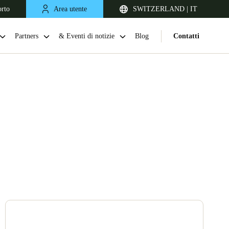
orto
Area utente
SWITZERLAND | IT
Partners
& Eventi di notizie
Blog
Contatti
United Kingdom
English
Netherlands
Nederlands
English