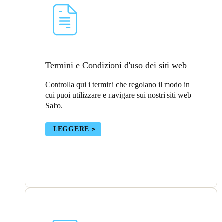
Belgium
Français
Nederlands
English
Italy
Termini e Condizioni d'uso dei siti web
Italiano
Controlla qui i termini che regolano il modo in
Czech Republic
cui puoi utilizzare e navigare sui nostri siti web
Salto.
Čeština
LEGGERE
Norway
Norsk
English
Salva nuova selezione come predefinita