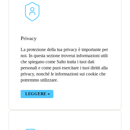
Spain
Español
Russia
Privacy
Russian
La protezione della tua privacy è importante per
Denmark
noi. In questa sezione troverai informazioni utili
che spiegano come Salto tratta i tuoi dati
Danskere
English
personali e come puoi esercitare i tuoi diritti alla
privacy, nonché le informazioni sui cookie che
Finland
potremmo utilizzare.
Finnish
English
LEGGERE