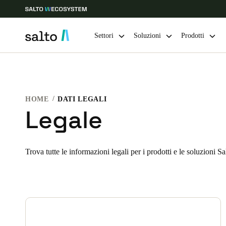
Settori
Soluzioni
Prodotti
Scegli la tua posizione e le impostazioni della lingua
HOME
DATI LEGALI
Europe
North America
Caribbean -
Global
Legale
Switzerland
|
Italiano
Trova tutte le informazioni legali per i prodotti e le soluzioni S
Germany
Deutsch
Ireland
English