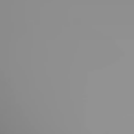
United Kingdom
English
Ireland
English
France
Français
Netherlands
Nederlands
English
Belgium
Français
Nederlands
English
Spain
Español