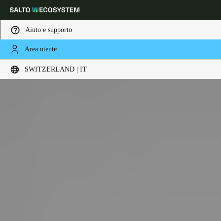
Aiuto e supporto
Area utente
Scegli la tua posizione e le impostazioni della lingua
SWITZERLAND | IT
Europe
North America
Caribbean - Lati
Global
Switzerland
|
Italiano
Germany
Deutsch
Switzerland
Deutsch
Français
Italiano