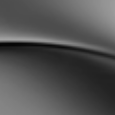
Sweden
Svenska
English
Norway
Norsk
English
Finland
Finnish
English
Salva nuova selezione come predefinita