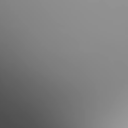
Portugal
Português
Italy
Italiano
Russia
Russian
Poland
Polski
Czech Republic
Čeština
Denmark
Danskere
English