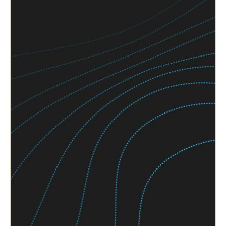
raccogliendo e inviando informazioni da e verso il
Portugal
tuo server e le serrature wireless.
Português
Ogni gateway e dispositivo wireless IQ gestisce
diversi nodi e punti di accesso, riducendo al
Italy
minimo i costi di infrastruttura e massimizzando la
Italiano
flessibilità.
Più conveniente, più esteticamente gradevole
Russia
rispetto alle soluzioni cablate.
Russian
Equipaggia qualsiasi numero di porte con
BLUEnet Wireless per molto meno rispetto alle
Poland
tradizionali soluzioni di controllo degli accessi
cablate.
Polski
Compatibile con qualsiasi sistema di controllo
accessi, legge sia le credenziali dello smartphone
Czech Republic
che le smartcard.
Čeština
Denmark
Danskere
English