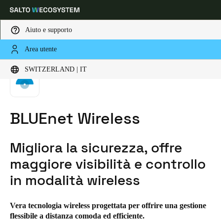
Aiuto e supporto
Area utente
HOME
TECNOLOGIE FONDAMENTALI
BLUENET WIRELESS
Scegli la tua posizione e le impostazioni della lingua
SWITZERLAND | IT
Europe
North America
Caribbean - Lati
Global
BLUEnet Wireless
Switzerland
|
Italiano
Migliora la sicurezza, offre
Germany
maggiore visibilità e controllo
Deutsch
in modalità wireless
Switzerland
Vera tecnologia wireless progettata per offrire una gestione
Deutsch
Français
Italiano
flessibile a distanza comoda ed efficiente.