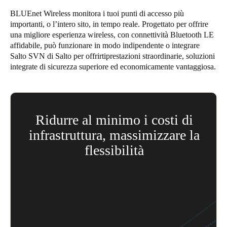
United Kingdom
BLUEnet Wireless monitora i tuoi punti di accesso più
importanti, o l’intero sito, in tempo reale. Progettato per offrire
English
una migliore esperienza wireless, con connettività Bluetooth LE
affidabile, può funzionare in modo indipendente o integrare
Ireland
Salto SVN di Salto per offrirti
prestazioni
straordinarie, soluzioni
English
integrate di sicurezza superiore ed economicamente vantaggiosa.
France
Français
Ridurre al minimo i costi di
Netherlands
infrastruttura, massimizzare la
Nederlands
English
flessibilità
Belgium
Il controllo accessi wireless Salto BLUEnet è
Français
Nederlands
English
connesso tramite Bluetooth LE RF. Fornisce
collegamenti con le tue serrature intelligenti
Spain
autonome alimentate a batteria.
Español
Gateway, IQ e ripetitori fungono da antenne,