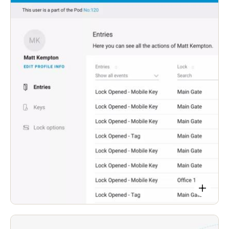
Gestione semplificata delle chiavi: la consegna
delle informazioni della lista bloccata e la
rimozione delle chiavi annullate avvengono
entrambe in tempo reale.
Controllo della batteria in tempo reale. Gli
amministratori possono monitorare lo stato di
alimentazione delle serrature elettroniche da
remoto.
Informazioni sulla traccia di controllo fornite in
tempo reale.