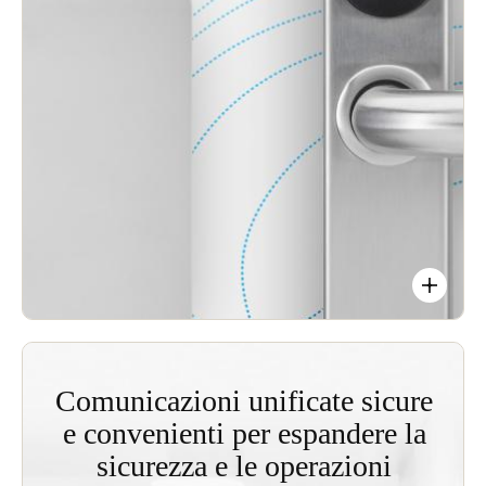
facile collegamento incrociato con serrature
wireless autonome e punti di accesso online, oltre
all'integrazione nelle reti IT esistenti per
aggiornamenti delle credenziali utente convenienti
per qualsiasi porta.
A basso consumo energetico: il consumo di
batteria di BLUEnet è paragonabile a quello degli
escutcheon Salto standard alimentati a batteria.
Comunicazioni unificate sicure
e convenienti per espandere la
sicurezza e le operazioni