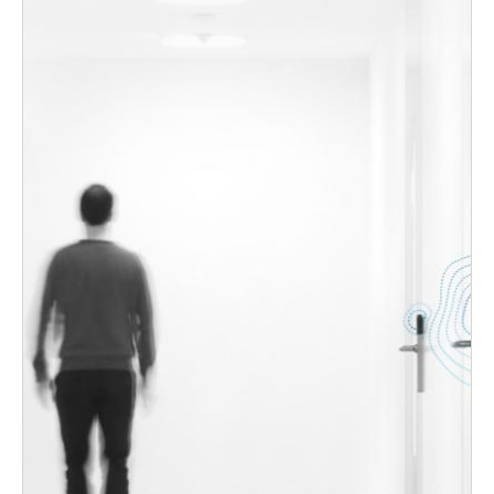
La tecnologia wireless BLUEnet sta
progressivamente sostituendo i sistemi di controllo
accessi cablati online, creando nuove opportunità
per funzionalità di gestione avanzate in un sistema
facile da usare.
Le comunicazioni wireless sicure di BLUEnet
offrono una gamma di opportunità di integrazione
per una migliore gestione degli accessi.
Hardware e sistemi flessibili che riducono al
minimo la necessità di infrastrutture nella tua
struttura. I dispositivi multifunzionali garantiscono
una facile integrazione con i sistemi esistenti.
La flessibilità del dispositivo consente un facile
riutilizzo. Ciò significa che gli utenti, nella
maggior parte dei casi, possono mantenere le loro
carte esistenti.
Connettiti a più dispositivi nella tua struttura. Che
si tratti di collegare qualsiasi punto di accesso,
sensori di intrusione, armadietti o dispositivi IoT,