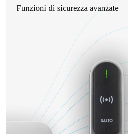
Funzioni di sicurezza avanzate
Utilizzando comunicazioni sicure con serrature
intelligenti wireless, BLUEnet Wireless offre agli
amministratori una panoramica in tempo reale degli
eventi critici garantendo una protezione solida contro
una serie di contingenze di sicurezza.
Sicurezza avanzata con comunicazioni di
crittografia standard.
Notifiche di eventi bidirezionali e aggiornamenti
di accesso.
Se la rete si interrompe, la tecnologia BLUEnet
continua a funzionare senza problemi grazie alla
tecnologia centrale Salto SVN data-on-card,
garantendo che gli utenti non rimangano bloccati
fuori e prevenendo accessi indesiderati.
Incorpora la tecnologia SVN-Flex. Consente un