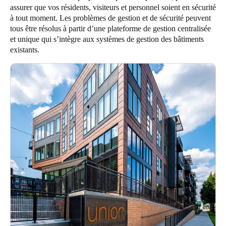
assurer que vos résidents, visiteurs et personnel soient en sécurité
United Kingdom
à tout moment. Les problèmes de gestion et de sécurité peuvent
English
tous être résolus à partir d’une plateforme de gestion centralisée
et unique qui s’intègre aux systèmes de gestion des bâtiments
Ireland
existants.
English
France
Français
Netherlands
Nederlands
English
Belgium
Français
Nederlands
English
Spain
Español