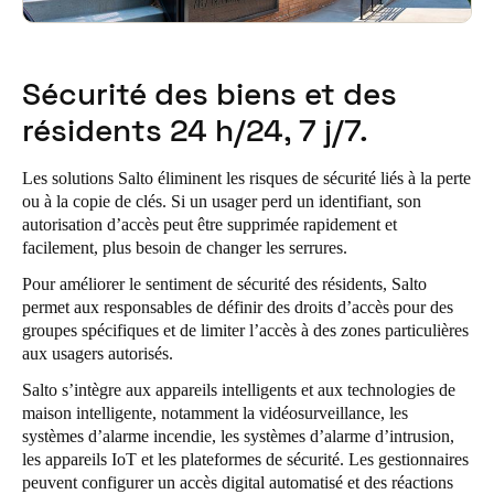
Portugal
Português
Sécurité des biens et des
Italy
résidents 24 h/24, 7 j/7.
Italiano
Les solutions Salto éliminent les risques de sécurité liés à la perte
Russia
ou à la copie de clés. Si un usager perd un identifiant, son
Russian
autorisation d’accès peut être supprimée rapidement et
facilement, plus besoin de changer les serrures.
Poland
Pour améliorer le sentiment de sécurité des résidents, Salto
Polski
permet aux responsables de définir des droits d’accès pour des
groupes spécifiques et de limiter l’accès à des zones particulières
aux usagers autorisés.
Czech Republic
Čeština
Salto s’intègre aux appareils intelligents et aux technologies de
maison intelligente, notamment la vidéosurveillance, les
systèmes d’alarme incendie, les systèmes d’alarme d’intrusion,
Denmark
les appareils IoT et les plateformes de sécurité. Les gestionnaires
Danskere
English
peuvent configurer un accès digital automatisé et des réactions