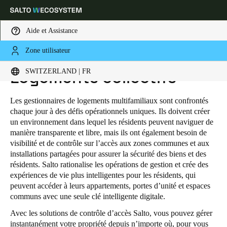
Aide et Assistance
Zone utilisateur
HOME
SECTEURS
RESIDENTIAL
LOGEMENTS COLLECTIFS
Sélectionnez vos paramètres de localisation et de langue
SWITZERLAND | FR
Logements collectifs
Europe
North America
Caribbean - Lati
Global
Les gestionnaires de logements multifamiliaux sont confrontés
chaque jour à des défis opérationnels uniques. Ils doivent créer
un environnement dans lequel les résidents peuvent naviguer de
Switzerland
|
Français
manière transparente et libre, mais ils ont également besoin de
visibilité et de contrôle sur l’accès aux zones communes et aux
installations partagées pour assurer la sécurité des biens et des
Germany
résidents. Salto rationalise les opérations de gestion et crée des
expériences de vie plus intelligentes pour les résidents, qui
Deutsch
peuvent accéder à leurs appartements, portes d’unité et espaces
communs avec une seule clé intelligente digitale.
Switzerland
Avec les solutions de contrôle d’accès Salto, vous pouvez gérer
Deutsch
Français
Italiano
instantanément votre propriété depuis n’importe où, pour vous