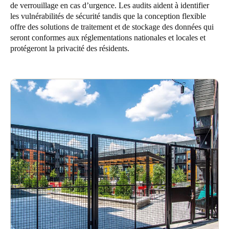
de verrouillage en cas d’urgence. Les audits aident à identifier
Sweden
les vulnérabilités de sécurité tandis que la conception flexible
Svenska
English
offre des solutions de traitement et de stockage des données qui
seront conformes aux réglementations nationales et locales et
protégeront la privacité des résidents.
Norway
Norsk
English
Finland
Finnish
English
Enregistrer la nouvelle sélection comme choix par défaut