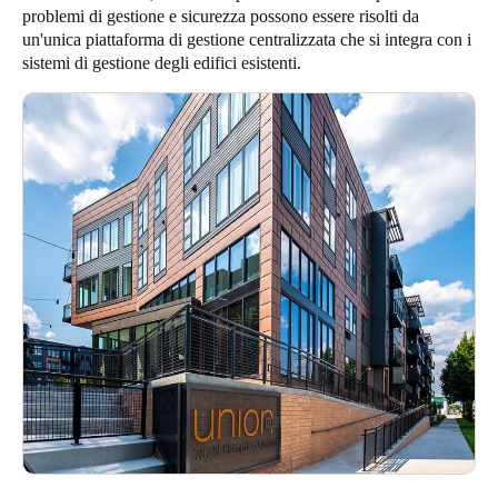
problemi di gestione e sicurezza possono essere risolti da
United Kingdom
un'unica piattaforma di gestione centralizzata che si integra con i
English
sistemi di gestione degli edifici esistenti.
Ireland
English
France
Français
Netherlands
Nederlands
English
Belgium
Français
Nederlands
English
Spain
Español