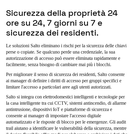
Portugal
Sicurezza della proprietà 24
Português
ore su 24, 7 giorni su 7 e
Italy
sicurezza dei residenti.
Italiano
Le soluzioni Salto eliminano i rischi per la sicurezza delle chiavi
Russia
perse o copiate. Se qualcuno perde una credenziale, la sua
autorizzazione di accesso può essere eliminata rapidamente e
Russian
facilmente, senza bisogno di cambiare mai più i blocchi.
Poland
Per migliorare il senso di sicurezza dei residenti, Salto consente
ai manager di definire i diritti di accesso per gruppi specifici e
Polski
limitare l'accesso a particolari aree agli utenti autorizzati.
Czech Republic
Salto si integra con elettrodomestici intelligenti e tecnologie per
la casa intelligente tra cui CCTV, sistemi antincendio, di allarme
Čeština
antintrusione, dispositivi IoT e piattaforme di sicurezza e
consente ai manager di impostare l'accesso digitale
Denmark
automatizzato e le risposte di blocco per le emergenze. Gli audit
Danskere
English
trail aiutano a identificare le vulnerabilità della sicurezza, mentre