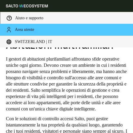
Aiuto e supporto
Area utente
HOME
INDUSTRIE
RESIDENTIAL
ABITAZIONI MULTIFAMILIARI
Scegli la tua posizione e le impostazioni della lingua
SWITZERLAND | IT
Abitazioni multifamiliari
Europe
North America
Caribbean - Lati
Global
I gestori di abitazioni plurifamiliari affrontano sfide operative
uniche ogni giorno. Devono creare un ambiente in cui i residenti
possano navigare senza problemi e liberamente, ma hanno anche
Switzerland
|
Italiano
bisogno di visibilità e controllo sull'accesso alle aree comuni e
alle strutture condivise per garantire la sicurezza della proprietà e
dei residenti. Salto semplifica le operazioni di gestione e crea
Germany
esperienze di vita più intelligenti per i residenti, che possono
accedere ai loro appartamenti, alle porte delle unità e alle aree
Deutsch
comuni con un'unica chiave digitale intelligente.
Switzerland
Con le soluzioni di controllo accessi Salto, puoi gestire
istantaneamente la tua proprietà da qualsiasi luogo, garantendo
Deutsch
Français
Italiano
che i tuoi residenti, visitatori e personale siano sempre al sicuro. I