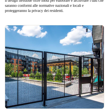
il design flessibile offre modi per elaborare e archiviare i dati che
saranno conformi alle normative nazionali e locali e
Sweden
proteggeranno la privacy dei residenti.
Svenska
English
Norway
Norsk
English
Finland
Finnish
English
Salva nuova selezione come predefinita