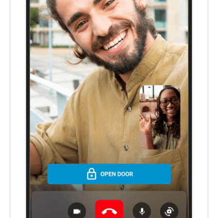
Portugal
Português
Italy
Italiano
Russia
Russian
Poland
Polski
Czech Republic
Čeština
Denmark
Danskere
English