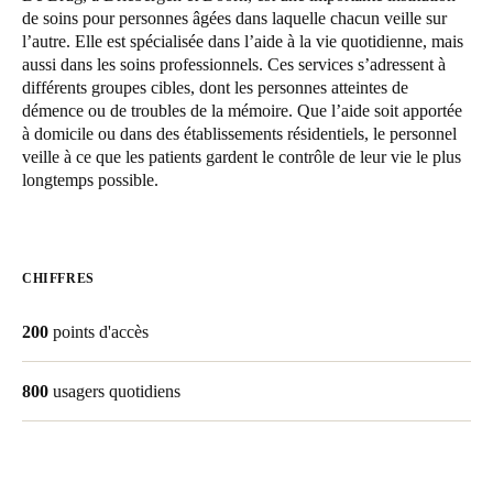
de soins pour personnes âgées dans laquelle chacun veille sur
United Kingdom
l’autre. Elle est spécialisée dans l’aide à la vie quotidienne, mais
English
aussi dans les soins professionnels. Ces services s’adressent à
différents groupes cibles, dont les personnes atteintes de
Ireland
démence ou de troubles de la mémoire. Que l’aide soit apportée
à domicile ou dans des établissements résidentiels, le personnel
English
veille à ce que les patients gardent le contrôle de leur vie le plus
longtemps possible.
France
Français
Netherlands
CHIFFRES
Nederlands
English
200
points d'accès
Belgium
Français
Nederlands
English
800
usagers quotidiens
Spain
Español