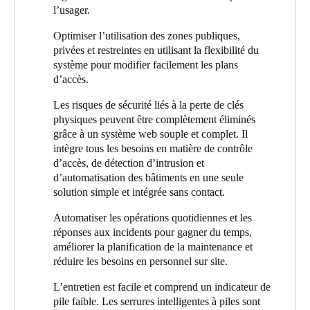
de l’endroit, les usagers, les visiteurs et/ou les membres de la
l’usager.
centralisée. »
famille peuvent également disposer d’un médaillon. »
Optimiser l’utilisation des zones publiques,
M. Zoons sait par expérience que la gestion des clés physiques
Comme l’institution de santé Lyvore utilisait déjà la technologie
privées et restreintes en utilisant la flexibilité du
demande beaucoup de temps et d’organisation. « Il existe
d’accès intelligente SALTO, De Brug a pu mettre en place son
système pour modifier facilement les plans
plusieurs sites et nous ne pouvons pas toujours être présents
propre cloisonnement pour Beukenstein au sein de son
d’accès.
partout pour délivrer des clés, explique-t-il. La création et la
environnement. Entre-temps, De Brug a acquis de l’expérience
suppression de médaillons dans le système sont faciles. Une telle
dans la gestion du système de contrôle d’accès et le gère
Les risques de sécurité liés à la perte de clés
solution numérique prend moins de temps, est plus facile à gérer
désormais de manière totalement autonome. Outre la facilité
physiques peuvent être complètement éliminés
et donc plus sûre. »
d’attribution des droits d’accès, le logiciel de gestion SALTO
grâce à un système web souple et complet. Il
ProAccess Space offre d’autres avantages à l’entreprise. Par
intègre tous les besoins en matière de contrôle
exemple, l’environnement reste toujours à jour.
d’accès, de détection d’intrusion et
d’automatisation des bâtiments en une seule
« Les lecteurs muraux on-line situés aux entrées modifient
solution simple et intégrée sans contact.
automatiquement les niveaux d’accès des usagers et du
personnel sur leur médaillon connecté lorsqu’ils sont présentés, a
Automatiser les opérations quotidiennes et les
déclaré M. Zoons. Quand les médaillons sont ensuite utilisés
réponses aux incidents pour gagner du temps,
dans les serrures intelligentes autonomes du bâtiment, seules les
améliorer la planification de la maintenance et
personnes autorisées peuvent entrer dans les zones qui leur sont
réduire les besoins en personnel sur site.
réservées. De cette manière, nous disposons toujours d’un
L’entretien est facile et comprend un indicateur de
contrôle total et d’une sécurité 24 h/24, 7 j/7. Le système est
pile faible. Les serrures intelligentes à piles sont
facile à utiliser et rend la gestion quotidienne de l’installation