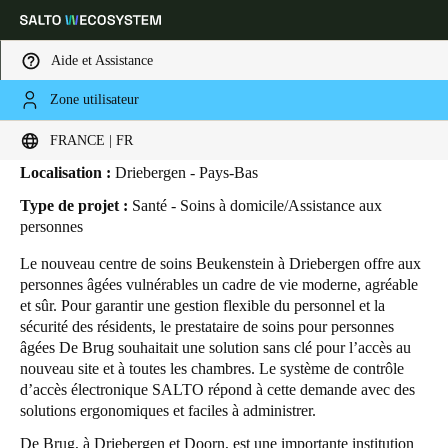
Aide et Assistance
Zone utilisateur
HOME
SECTEURS
ETUDES DE CAS
DE BRUG
De Brug
Sélectionnez vos paramètres de localisation et de langue
FRANCE | FR
Localisation :
Driebergen - Pays-Bas
Europe
North America
Caribbean - Lati
Global
Type de projet :
Santé - Soins à domicile/Assistance aux
personnes
France
|
Français
Le nouveau centre de soins Beukenstein à Driebergen offre aux
personnes âgées vulnérables un cadre de vie moderne, agréable
et sûr. Pour garantir une gestion flexible du personnel et la
Germany
sécurité des résidents, le prestataire de soins pour personnes
Deutsch
âgées De Brug souhaitait une solution sans clé pour l’accès au
nouveau site et à toutes les chambres. Le système de contrôle
d’accès électronique SALTO répond à cette demande avec des
Switzerland
solutions ergonomiques et faciles à administrer.
Deutsch
Français
Italiano
De Brug, à Driebergen et Doorn, est une importante institution