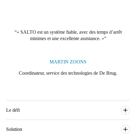
Portugal
Português
Italy
« SALTO est un système fiable, avec des temps d’arrêt
Italiano
minimes et une excellente assistance. »
Russia
Russian
MARTIN ZOONS
Coordinateur, service des technologies de De Brug.
Poland
Polski
Czech Republic
Čeština
Le défi
Denmark
La maison de soins infirmiers Beukenstein à Driebergen est un
Danskere
nouveau site créé par le prestataire de soins pour personnes
Solution
English
âgées De Brug. Sur ce site, qui ressemble à une maison de