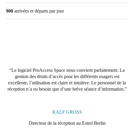
Portugal
900
arrivées et départs par jour
Português
Italy
Italiano
Russia
Russian
Le logiciel ProAccess Space nous convient parfaitement. La
Poland
gestion des droits d’accès pour les différents usagers est
Polski
excellente, l’utilisation est claire et intuitive. Le personnel de la
réception n’a eu besoin que d’une brève séance d’information.
Czech Republic
Čeština
RALF GROSS
Denmark
Directeur de la réception au Estrel Berlin
Danskere
English