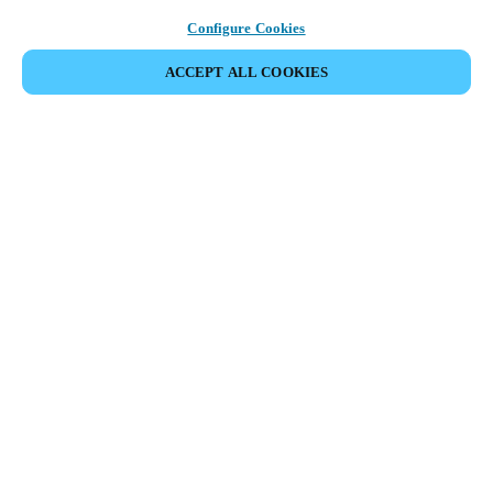
Configure Cookies
ACCEPT ALL COOKIES
Espace Partenaires
Légal
Sécurité
Carrières
Canaux éthiques
Changer de région :
FRANCE
|
FR
MYLOCK.
PERSONNALISER VOTRE SERRURE DE PORTE
INTELLIGENTE