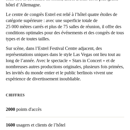
hôtel d’Allemagne.
United Kingdom
English
Le centre de congrès Estrel est relié à l’hôtel quatre étoiles de
catégorie supérieure : avec une superficie totale de
25 000 mètres carrés et plus de 75 salles de réunion, il offre des
Ireland
conditions optimales pour des événements et des congrès de tous
English
types et de toutes tailles.
Sur scène, dans l’Estrel Festival Centre adjacent, des
France
représentations uniques dans le style Las Vegas ont lieu tout au
Français
long de l’année. Avec le spectacle « Stars in Concert » et de
nombreuses autres productions originales, plusieurs fois primées,
Netherlands
les invités du monde entier et le public berlinois vivent une
expérience de divertissement inoubliable.
Nederlands
English
Belgium
CHIFFRES
Français
Nederlands
English
2000
points d'accès
Spain
Español
1600
usagers et clients de l’hôtel