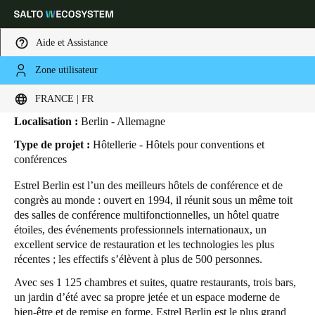
Aide et Assistance
Zone utilisateur
HOME
SECTEURS
ETUDES DE CAS
ESTREL BERLIN
Estrel Berlin
Sélectionnez vos paramètres de localisation et de langue
FRANCE | FR
Localisation :
Berlin - Allemagne
Europe
North America
Caribbean - Lati
Global
Type de projet :
Hôtellerie - Hôtels pour conventions et
conférences
France
|
Français
Estrel Berlin est l’un des meilleurs hôtels de conférence et de
congrès au monde : ouvert en 1994, il réunit sous un même toit
des salles de conférence multifonctionnelles, un hôtel quatre
Germany
étoiles, des événements professionnels internationaux, un
Deutsch
excellent service de restauration et les technologies les plus
récentes ; les effectifs s’élèvent à plus de 500 personnes.
Switzerland
Avec ses 1 125 chambres et suites, quatre restaurants, trois bars,
Deutsch
Français
Italiano
un jardin d’été avec sa propre jetée et un espace moderne de
bien-être et de remise en forme, Estrel Berlin est le plus grand