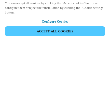
You can accept all cookies by clicking the "Accept cookies" button or
configure them or reject their installation by clicking the “Cookie settings”
button.
Configure Cookies
ACCEPT ALL COOKIES
Espace Partenaires
Légal
Sécurité
Carrières
Canaux éthiques
Changer de région :
FRANCE
|
FR