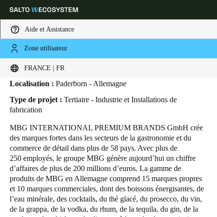
Aide et Assistance
Zone utilisateur
HOME
SECTEURS
ETUDES DE CAS
MBG GROUP
MBG Group
Sélectionnez vos paramètres de localisation et de langue
FRANCE | FR
Localisation :
Paderborn - Allemagne
Europe
North America
Caribbean - Lati
Global
Type de projet :
Tertiaire - Industrie et Installations de
fabrication
France
|
Français
MBG INTERNATIONAL PREMIUM BRANDS GmbH crée
des marques fortes dans les secteurs de la gastronomie et du
commerce de détail dans plus de 58 pays. Avec plus de
Germany
250 employés, le groupe MBG génère aujourd’hui un chiffre
Deutsch
d’affaires de plus de 200 millions d’euros. La gamme de
produits de MBG en Allemagne comprend 15 marques propres
et 10 marques commerciales, dont des boissons énergisantes, de
Switzerland
l’eau minérale, des cocktails, du thé glacé, du prosecco, du vin,
Deutsch
Français
Italiano
de la grappa, de la vodka, du rhum, de la tequila, du gin, de la