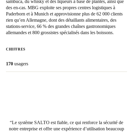
sambuca, du whisky et des liqueurs à base de plantes, ainsi que
United Kingdom
des en-cas. MBG exploite ses propres centres logistiques à
Paderborn et à Munich et approvisionne plus de 62 000 clients
English
rien qu’en Allemagne, dont des détaillants alimentaires, des
stations-service, 66 % des grandes chaînes gastronomiques
Ireland
allemandes et 800 grossistes spécialisés dans les boissons.
English
CHIFFRES
France
Français
170
usagers
Netherlands
Nederlands
English
Belgium
Français
Nederlands
English
Spain
Le système SALTO est fiable, ce qui renforce la sécurité de
Español
notre entreprise et offre une expérience d’utilisation beaucoup