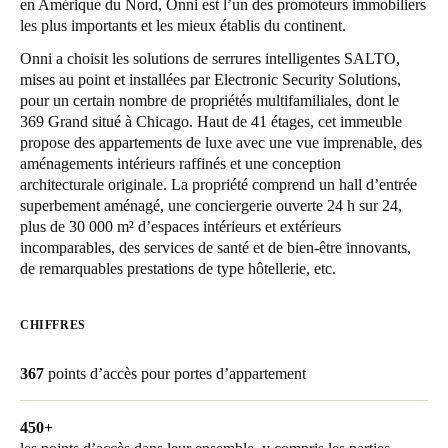
en Amérique du Nord, Onni est l’un des promoteurs immobiliers
United Kingdom
les plus importants et les mieux établis du continent.
English
Onni a choisit les solutions de serrures intelligentes SALTO,
mises au point et installées par Electronic Security Solutions,
Ireland
pour un certain nombre de propriétés multifamiliales, dont le
369 Grand situé à Chicago. Haut de 41 étages, cet immeuble
English
propose des appartements de luxe avec une vue imprenable, des
aménagements intérieurs raffinés et une conception
France
architecturale originale. La propriété comprend un hall d’entrée
Français
superbement aménagé, une conciergerie ouverte 24 h sur 24,
plus de 30 000 m² d’espaces intérieurs et extérieurs
Netherlands
incomparables, des services de santé et de bien-être innovants,
de remarquables prestations de type hôtellerie, etc.
Nederlands
English
Belgium
CHIFFRES
Français
Nederlands
English
367
points d’accès pour portes d’appartement
Spain
Español
450+