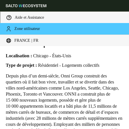
Aide et Assistance
Zone utilisateur
HOME
SECTEURS
ETUDES DE CAS
ONNI GROUP—369 GRAND
Sélectionnez vos paramètres de localisation et de langue
Onni Group—369 Grand
FRANCE | FR
Europe
North America
Caribbean - Lati
Global
Localisation :
Chicago - États-Unis
Type de projet :
Résidentiel - Logements collectifs
France
|
Français
Depuis plus d’un demi-siècle, Onni Group construit des
quartiers où il fait bon vivre, travailler et se divertir dans des
villes nord-américaines comme Los Angeles, Seattle, Chicago,
Germany
Phoenix, Toronto et Vancouver. ONNI a construit plus de
Deutsch
15 000 nouveaux logements, possède et gère plus de
10 000 appartements locatifs et a bâti plus de 11,5 millions de
mètres carrés de bureaux, de commerces de détail et d’espaces
Switzerland
industriels (avec 28 millions de mètres carrés supplémentaires en
Deutsch
Français
Italiano
cours de développement). Employant des milliers de personnes