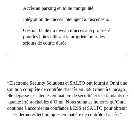
stockées sur son identifiant, ce qui simplifie grandement la mise
Accès au parking en toute tranquillité.
à jour d’un ou de plusieurs identifiants tout en obtenant des
données utiles sur l’usager. Les résidents peuvent aisément
Intégration de l’accès intelligent à l’ascenseur.
recourir à leurs appareils mobiles pour accéder aux parties
Gestion facile du niveau d’accès à la propriété
communes et à leurs appartements grâce à l’application JustIN
pour les hôtes utilisant la propriété pour des
Mobile de SALTO.
séjours de courte durée
La solution d’accès est intégrée à l’application pour ascenseurs
de Braxos ; les usagers se servent ainsi de leur téléphone
portable comme identifiant lorsqu’ils utilisent les ascenseurs de
la propriété. Une autre demande spéciale consistait à intégrer
l’accès au garage dans la solution, ce qu’ESS a réalisé en créant
des autocollants spécialisés qui s’accrochent aux voitures et
Electronic Security Solutions et SALTO ont fourni à Onni une
facilitent l’accès aux entrées et sorties. ESS a également ajouté
solution complète de contrôle d’accès au 369 Grand à Chicago ;
une touche personnelle en créant des médaillons personnalisés
elle dépasse les attentes en matière de sécurité et les standards de
pour Onni afin d’intégrer la marque de la propriété.
qualité irréprochables d’Onni. Nous sommes honorés qu’Onni
continue à accorder sa confiance à ESS et SALTO pour obtenir
les dernières technologies en matière de contrôle d’accès.