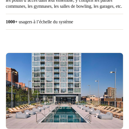
les points d’accès dans leur ensemble, y compris les parties
communes, les gymnases, les salles de bowling, les garages, etc.
Portugal
Português
1000+
usagers à l’échelle du système
Italy
Italiano
Russia
Russian
Poland
Polski
Czech Republic
Čeština
Denmark
Danskere
English