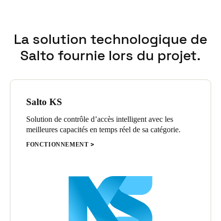
Sweden
Svenska
English
La solution technologique de
Norway
Salto fournie lors du projet.
Norsk
English
Finland
Finnish
English
Salto KS
Solution de contrôle d’accès intelligent avec les
meilleures capacités en temps réel de sa catégorie.
Enregistrer la nouvelle sélection comme choix par défaut
FONCTIONNEMENT