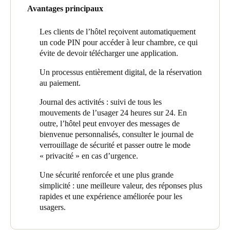
offrant trois méthodes de configuration possibles pour vérifier
Avantages principaux
Portugal
l’identité de l’usager et lui accorder l’accès.
Português
Des serrures SALTO XS4 One ont été installées dans les trois
Les clients de l’hôtel reçoivent automatiquement
réserves. Il s’agit d’une évolution du modèle original qui intègre
un code PIN pour accéder à leur chambre, ce qui
Italy
un nouveau lecteur. Cette version est compatible avec la plupart
évite de devoir télécharger une application.
des serrures et cylindres pour serrure à mortaiser européens.
Italiano
Un processus entièrement digital, de la réservation
Enfin, à l’entrée principale, l’hôtel a installé le lecteur mural
au paiement.
Russia
européen Design XS qui, avec le contrôleur SALTO, fournit à
Journal des activités : suivi de tous les
Russian
l’hôtel une solution de sécurité complète.
mouvements de l’usager 24 heures sur 24. En
outre, l’hôtel peut envoyer des messages de
Poland
bienvenue personnalisés, consulter le journal de
Polski
verrouillage de sécurité et passer outre le mode
« privacité » en cas d’urgence.
Czech Republic
Une sécurité renforcée et une plus grande
Čeština
simplicité : une meilleure valeur, des réponses plus
rapides et une expérience améliorée pour les
Denmark
usagers.
Danskere
English