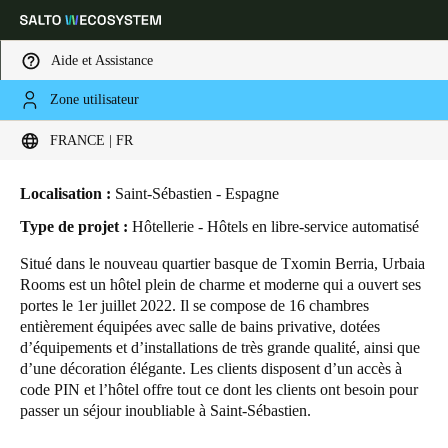
Aide et Assistance
Zone utilisateur
HOME
SECTEURS
ETUDES DE CAS
HÔTEL URBAIA ROOMS
Sélectionnez vos paramètres de localisation et de langue
Hôtel Urbaia Rooms
FRANCE | FR
Europe
North America
Caribbean - Lati
Global
Localisation :
Saint-Sébastien - Espagne
Type de projet :
Hôtellerie - Hôtels en libre-service automatisé
France
|
Français
Situé dans le nouveau quartier basque de
Txomin Berria, Urbaia
Rooms est un hôtel plein de charme et moderne qui a ouvert ses
portes le 1er juillet 2022. Il se compose de 16 chambres
Germany
entièrement équipées avec salle de bains privative, dotées
Deutsch
d’équipements et d’installations de très grande qualité, ainsi que
d’une décoration élégante. Les clients disposent d’un accès à
code PIN et l’hôtel offre tout ce dont les clients ont besoin pour
Switzerland
passer un séjour inoubliable à Saint-Sébastien.
Deutsch
Français
Italiano