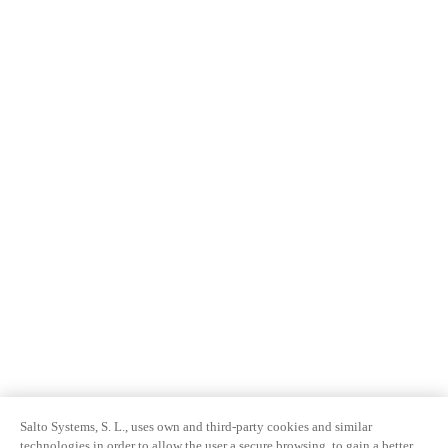
Salto Systems, S. L., uses own and third-party cookies and similar
technologies in order to allow the user a secure browsing, to gain a better