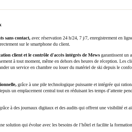
lusive que ses hôtels cherchent à offrir.
olution de Salto pour la prise en charge des identifiants digitaux et physiqu
 du confort des clients, la rationalisation des opérations était également
nts. Cela a assuré une expérience plus pratique maintenant tout en établi
unifier les systèmes dans divers établissements sous leur direction. Cela
x
 particulier compte tenu des fluctuations saisonnières importantes des eff
ce en tant que solution d’accès intelligent tout compris dans l’un de 
érations cohérentes tout au long de l’année.
ve, à son intégration PMS transparente et à sa prise en charge d’un parco
ts sans contact,
avec réservation 24 h/24, 7 j/7, enregistrement en lign
ôtel peuvent désormais accéder aux chambres et à tous les équipements de 
irectement sur le smartphone du client.
 besoin de cartes-clés physiques et renforçant l’identité sophistiquée et
ation client et le contrôle d'accès intégrés de Mews
garantissent un a
ée, HHG a unifié avec succès l’expérience invité dans tous ses établisse
issement à tout moment, même en dehors des heures de réception. Les cl
urs muraux Salto ont été installés à différents endroits. Grâce à ces dispos
er un service en chambre ou louer du matériel de ski depuis le confo
vent déverrouiller les portes des chambres, des onsens, des casiers et d’
éphone portable ou un badge.
ionnelle,
grâce à une pile technologique puissante et intégrée qui rationa
 réussi, HHG prévoit de déployer les solutions d’accès intelligent de Sal
depuis un emplacement central tout en réduisant les temps d’attente pen
oderniser les propriétés existantes. De plus, chaque propriété de ski-in
. La phase suivante impliquera la mise à niveau vers les serrures de ca
râce à des journaux digitaux et des audits qui offrent une visibilité et ai
es RFID. Les clients pourront utiliser les mêmes identifiants pour accéder 
odes expirant automatiquement au moment du paiement.
ne solution qui évolue avec les besoins de l’hôtel et facilite la formati