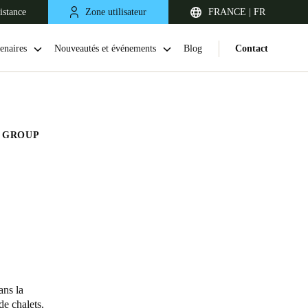
istance
Zone utilisateur
FRANCE | FR
enaires
Nouveautés et événements
Blog
Contact
L GROUP
United Kingdom
English
Netherlands
ans la
Nederlands
English
e chalets,