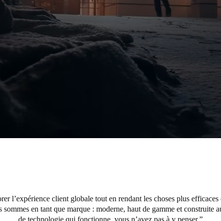
rer l’expérience client globale tout en rendant les choses plus efficaces 
us sommes en tant que marque : moderne, haut de gamme et construite aut
de technologie qui fonctionne, vous n’avez pas à y penser.