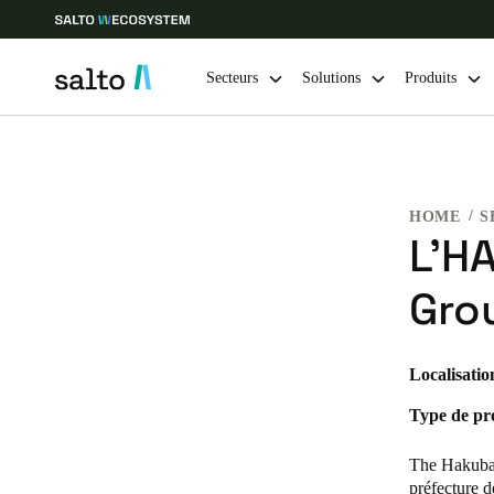
Secteurs
Solutions
Produits
Sélectionnez vos paramètres de localisation et de langue
HOME
S
Europe
North America
Caribbean -
Global
L’H
Gro
France
|
Français
Germany
Localisatio
Deutsch
Type de pro
Ireland
The Hakuba 
English
préfecture d