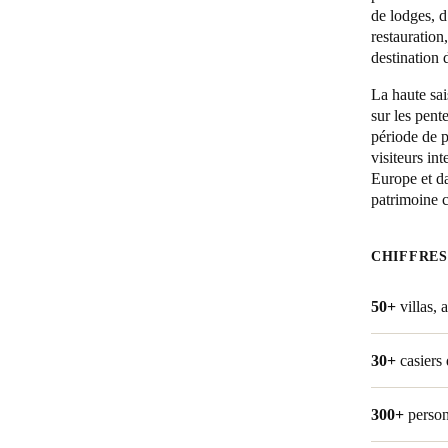
de lodges, d
restauration
Belgium
destination 
Français
Nederlands
English
La haute sai
sur les pent
Italy
période de p
Italiano
visiteurs in
Europe et d
Czech Republic
patrimoine c
Čeština
CHIFFRES
Norway
Norsk
English
50+
villas,
30+
casiers 
Enregistrer la nouvelle sélection comme choix par défaut
300+
perso