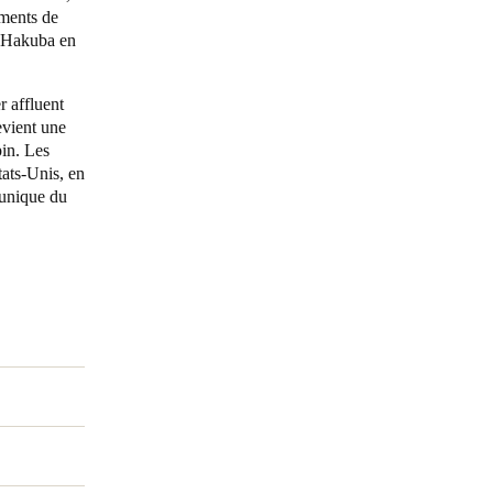
ements de
de Hakuba en
Portugal
Português
r affluent
evient une
Poland
pin. Les
Polski
tats-Unis, en
 unique du
Sweden
Svenska
English