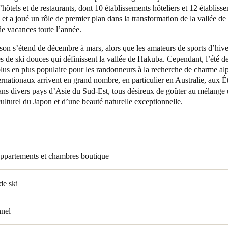
’hôtels et de restaurants, dont 10 établissements hôteliers et 12 établiss
, et a joué un rôle de premier plan dans la transformation de la vallée 
Spain
de vacances toute l’année.
Español
son s’étend de décembre à mars, alors que les amateurs de sports d’hive
es de ski douces qui définissent la vallée de Hakuba. Cependant, l’été d
Russia
lus en plus populaire pour les randonneurs à la recherche de charme al
Russian
ternationaux arrivent en grand nombre, en particulier en Australie, aux É
ans divers pays d’Asie du Sud-Est, tous désireux de goûter au mélange
Denmark
ulturel du Japon et d’une beauté naturelle exceptionnelle.
Danskere
English
Finland
Finnish
English
 appartements et chambres boutique
de ski
nnel