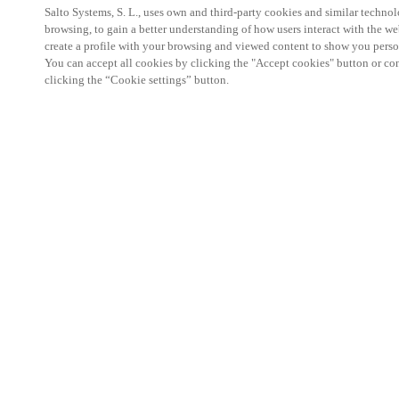
Salto Systems, S. L., uses own and third-party cookies and similar technolo
browsing, to gain a better understanding of how users interact with the we
create a profile with your browsing and viewed content to show you perso
You can accept all cookies by clicking the "Accept cookies" button or conf
clicking the “Cookie settings” button.
Espace Partenaires
Légal
Sécurité
Carrières
Canaux éthiques
Changer de région :
FRANCE
|
FR