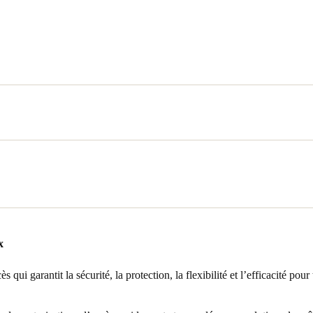
es résidences, l’Universidad Nebrija a opté pour XS4 Original, un systèm
à configurer avec une compatibilité universelle. Il se caractérise égalemen
é pour des ensembles plaques béquilles XS4 One BLE connectés, sécurisé
es universitaires sont équipées d’ensembles plaques béquilles SALTO X
nt par leur fiabilité et leur facilité d’installation.
x
nergie universels ont été installés dans toutes les chambres résidentiel
s chambres équipées de serrures BLE.
s qui garantit la sécurité, la protection, la flexibilité et l’efficacité pou
également des lecteurs muraux SALTO qui, avec les unités de contrôle
curité complète avec gestion on-line et en temps réel des accès.