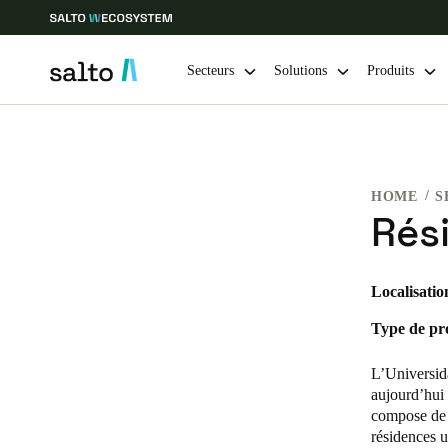
Secteurs
Solutions
Produits
Sélectionnez vos paramètres de localisation et de langue
HOME
S
Europe
North America
Caribbean -
Global
Rési
France
|
Français
Localisatio
Type de pro
Germany
Deutsch
L’Universid
aujourd’hui 
Ireland
compose de 
résidences u
English