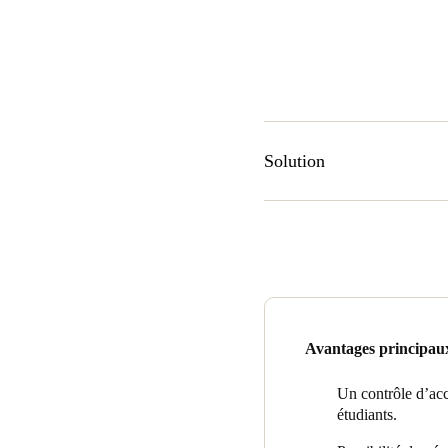
Solution
Pour le contrôle d’accès de s
avancé, facile à installer et 
unique. Elle a également opt
installer.
En outre, les trois résidenc
panique, lesquels se caractérise
Avantages principau
De même, des économiseurs d’é
qui est très pratique pour le
Un contrôle d’accè
étudiants.
Enfin, la solution comprend 
résidences une solution de sé