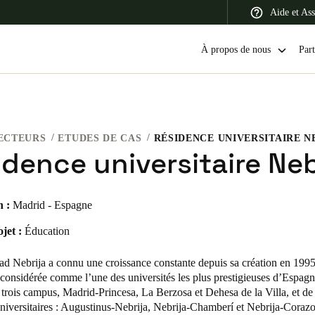
Aide et Ass
À propos de nous
Part
ECTEURS
ETUDES DE CAS
RÉSIDENCE UNIVERSITAIRE N
 Latin America
Africa, Middle East, and India
Asia Pacific
dence universitaire Neb
n :
Madrid - Espagne
jet :
Éducation
Switzerland
Deutsch
Français
Italiano
ad Nebrija
a connu une croissance constante depuis sa création en 1995 
considérée comme l’une des universités les plus prestigieuses d’Espagne
France
trois campus,
Madrid-Princesa, La Berzosa et Dehesa de la Villa
, et de
niversitaires : Augustinus-Nebrija, Nebrija-Chamberí et Nebrija-Corazo
Français