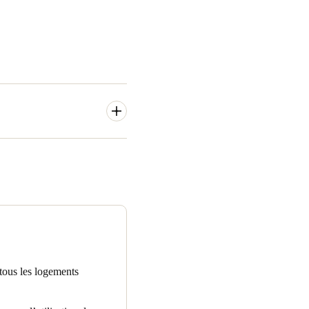
e de verrouillage intelligent
t par un design élégant et
s, innovants et faciles à
S4 KPBS avec barre anti-
les ; une solution sans carte
r tous les logements
 SALTO, fournissent aux trois