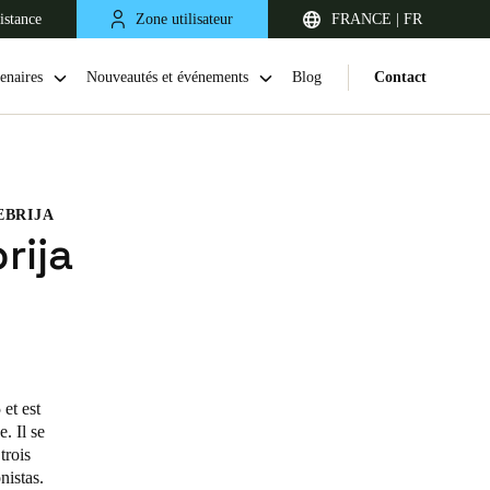
istance
Zone utilisateur
FRANCE | FR
enaires
Nouveautés et événements
Blog
Contact
EBRIJA
rija
United Kingdom
English
et est
. Il se
Netherlands
 trois
nistas.
Nederlands
English