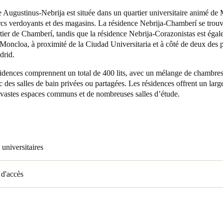
 Augustinus-Nebrija est située dans un quartier universitaire animé de
Spain
rcs verdoyants et des magasins. La résidence Nebrija-Chamberí se trouv
tier de Chamberí, tandis que la résidence Nebrija-Corazonistas est éga
Español
Moncloa, à proximité de la Ciudad Universitaria et à côté de deux des 
drid.
Russia
Russian
sidences comprennent un total de 400 lits, avec un mélange de chambres
 des salles de bain privées ou partagées. Les résidences offrent un larg
e vastes espaces communs et de nombreuses salles d’étude.
Denmark
Danskere
English
Finland
Finnish
English
 universitaires
 d'accès