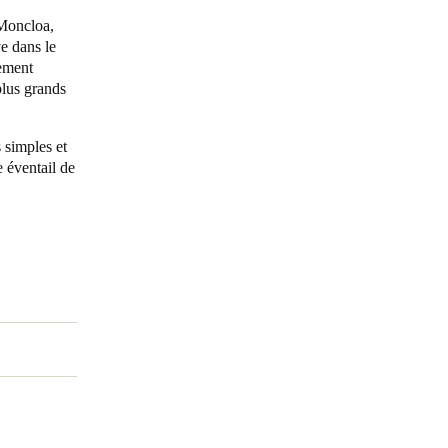
 Moncloa,
Portugal
e dans le
lement
Português
plus grands
Poland
Polski
 simples et
e éventail de
Sweden
Svenska
English