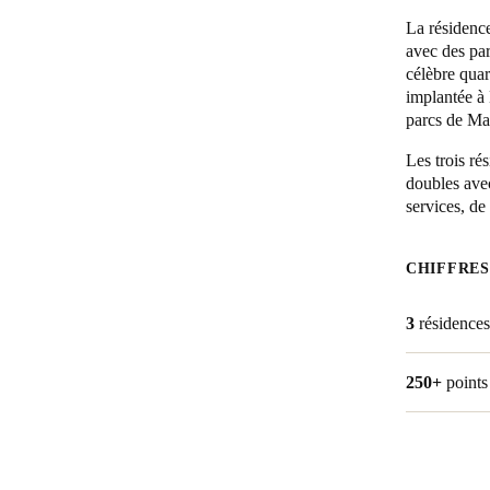
La résidence
Belgium
avec des pa
célèbre quar
Français
Nederlands
English
implantée à 
parcs de Ma
Italy
Italiano
Les trois ré
doubles avec
services, d
Czech Republic
Čeština
CHIFFRES
Norway
Norsk
English
3
résidences
250+
points
Enregistrer la nouvelle sélection comme choix par défaut