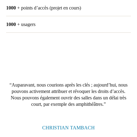
United Kingdom
1000
+ points d’accès (projet en cours)
English
1000
+ usagers
Ireland
English
France
Français
Netherlands
Nederlands
English
Auparavant, nous courions après les clés ; aujourd’hui, nous
pouvons activement attribuer et révoquer les droits d’accès.
Nous pouvons également ouvrir des salles dans un délai très
Belgium
court, par exemple des amphithéâtres.
Français
Nederlands
English
Spain
CHRISTIAN TAMBACH
Español