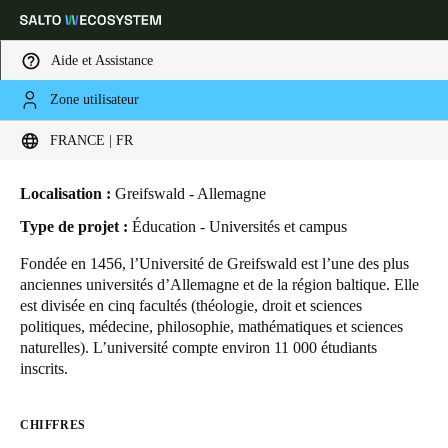
Aide et Assistance
Zone utilisateur
HOME
SECTEURS
ETUDES DE CAS
UNIVERSITÉ DE GREIFSWALD
Sélectionnez vos paramètres de localisation et de langue
Université de Greifswald
FRANCE | FR
Europe
North America
Caribbean - Lati
Global
Localisation :
Greifswald - Allemagne
Type de projet :
Éducation - Universités et campus
France
|
Français
Fondée en 1456, l’Université de Greifswald est l’une des plus
anciennes universités d’Allemagne et de la région baltique. Elle
est divisée en cinq facultés (théologie, droit et sciences
Germany
politiques, médecine, philosophie, mathématiques et sciences
Deutsch
naturelles). L’université compte environ 11 000 étudiants
inscrits.
Switzerland
Deutsch
Français
Italiano
CHIFFRES