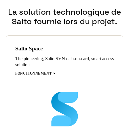
d’équiper pratiquement toutes les portes. De plus, les différentes
centralisée. Les droits d’accès aux portes sont attribués de
La solution technologique de
options de couleurs permettent de choisir les surfaces assorties
manière décentralisée via la fonction client « Partitions ».
des cylindres et des ensembles plaques béquilles en fonction du
Salto fournie lors du projet.
cadre existant.
Salto Space
The pioneering, Salto SVN data-on-card, smart access
solution.
FONCTIONNEMENT